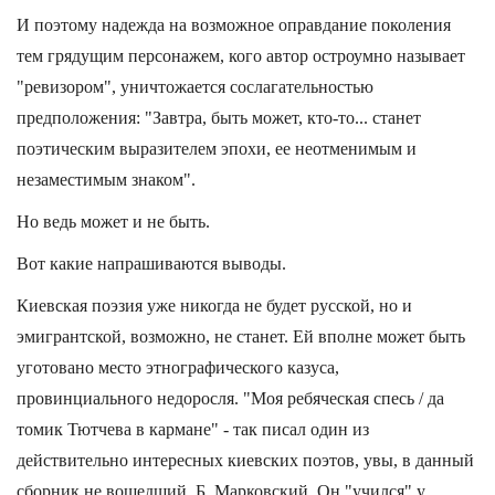
И поэтому надежда на возможное оправдание поколения
тем грядущим персонажем, кого автор остроумно называет
"ревизором", уничтожается сослагательностью
предположения: "Завтра, быть может, кто-то... станет
поэтическим выразителем эпохи, ее неотменимым и
незаместимым знаком".
Но ведь может и не быть.
Вот какие напрашиваются выводы.
Киевская поэзия уже никогда не будет русской, но и
эмигрантской, возможно, не станет. Ей вполне может быть
уготовано место этнографического казуса,
провинциального недоросля. "Моя ребяческая спесь / да
томик Тютчева в кармане" - так писал один из
действительно интересных киевских поэтов, увы, в данный
сборник не вошедший, Б. Марковский. Он "учился" у