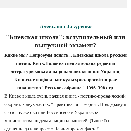
Александр Закуренко
"Киевская школа": вступительный или
выпускной экзамен?
Какие мы? Попробуем понять... Киевская школа русской
поэзии. Ки
п
в. Головна спецiалiзована редакцiя
лiтератури мовами нацiональних меншин Укра
п
ни;
Ки
п
вське нацiональне культурно-просвiтницьке
товариство "Русское собрание". 1996. 398 стр.
В Киеве вышла очень важная книга - поэтико-прозаический
сборник в двух частях: "Практика" и "Теория". Поддержку в
его выпуске оказали Российское и Украинское
министерства по делам национальностей. (Такое бы
единение да в вопросе о Черноморском флоте!)