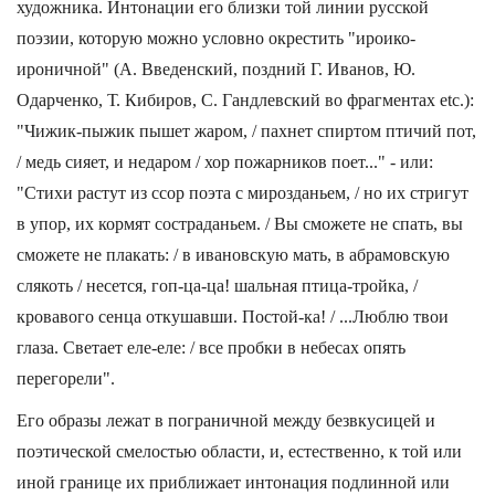
художника. Интонации его близки той линии русской
поэзии, которую можно условно окрестить "ироико-
ироничной" (А. Введенский, поздний Г. Иванов, Ю.
Одарченко, Т. Кибиров, С. Гандлевский во фрагментах etc.):
"Чижик-пыжик пышет жаром, / пахнет спиртом птичий пот,
/ медь сияет, и недаром / хор пожарников поет..." - или:
"Стихи растут из ссор поэта с мирозданьем, / но их стригут
в упор, их кормят состраданьем. / Вы сможете не спать, вы
сможете не плакать: / в ивановскую мать, в абрамовскую
слякоть / несется, гоп-ца-ца! шальная птица-тройка, /
кровавого сенца откушавши. Постой-ка! / ...Люблю твои
глаза. Светает еле-еле: / все пробки в небесах опять
перегорели".
Его образы лежат в пограничной между безвкусицей и
поэтической смелостью области, и, естественно, к той или
иной границе их приближает интонация подлинной или