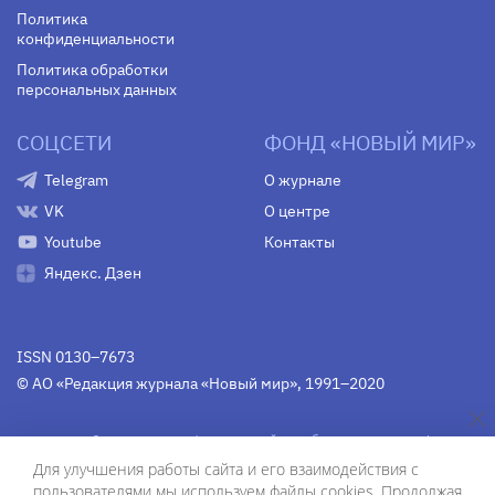
Политика
конфиденциальности
Политика обработки
персональных данных
СОЦСЕТИ
ФОНД «НОВЫЙ МИР»
Telegram
О журнале
VK
О центре
Youtube
Контакты
Яндекс. Дзен
ISSN 0130–7673
© АО «Редакция журнала «Новый мир», 1991–2020
Свидетельство Федеральной службы по надзору в сфере
связи, информационных технологий и массовых
Для улучшения работы сайта и его взаимодействия с
коммуникаций
средства массовой информации
пользователями мы используем файлы cookies. Продолжая