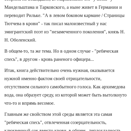
Мандельштама и Тарковского, а ныне живет в Германии и
переводит Рильке. "А в левом боковом кармане / Страницы
Тютчева в крови" - так писал малоизвестный у нас
эмигрантский поэт из "незамеченного поколения", князь Н.
Н. Оболенский.
В общем-то, та же тема. Но в одном случае - "ребяческая
спесь", в другом - кровь раненого офицера...
Итак, книга действительно очень нужная, оказывается
нужной именно фактом своей отрицательности,
отсутствием сильного самобытного голоса. Как архимедова
вода, она образует среду, из которой может быть вытолкнуто
что-то и впрямь весомое.
Главным же свойством этой среды является эта самая
"ребяческая спесь", отвлеченная созерцательность,
клюквенный сок вместо крови, в общем - теплохладность.