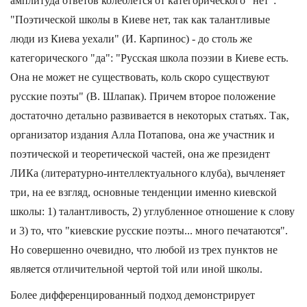
амплитуда ответов колеблется от категорического "нет":
"Поэтической школы в Киеве нет, так как талантливые
люди из Киева уехали" (И. Карпинос) - до столь же
категорического "да": "Русская школа поэзии в Киеве есть.
Она не может не существовать, коль скоро существуют
русские поэты" (В. Шлапак). Причем второе положение
достаточно детально развивается в некоторых статьях. Так,
организатор издания Алла Потапова, она же участник и
поэтической и теоретической частей, она же президент
ЛИКа (литературно-интеллектуального клуба), вычленяет
три, на ее взгляд, основные тенденции именно киевской
школы: 1) талантливость, 2) углубленное отношение к слову
и 3) то, что "киевские русские поэты... много печатаются".
Но совершенно очевидно, что любой из трех пунктов не
является отличительной чертой той или иной школы.
Более дифференцированный подход демонстрирует