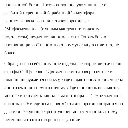
наигранной боли. "Поэт - сплошное ухо тишины / с
разбитой перепонкой барабанной" - метафора
раннемаяковского типа. Стихотворение же
"Мифосмешение" (с явным мандельштамовским
подтекстом) неудачно; например, стих "опять богам
наставили рогов" напоминает коммунальную сплетню, не
более.
Обращают на себя внимание отдельные сюрреалистические
строфы С. Щученко: "Движенье кисти завершает па / и
плавно погружается во тьму, / где падают снежинки - черепа
/ по траектории немого почему. / Где в полночь осыпаются
мосты / и глохнет крик на взмахе топора..." Самое удачное в
его цикле "Ни единым словом" стихотворение опирается на
дактилическую перекрестную рифмовку, что придает ему
песенное и оттого искреннее звучание: