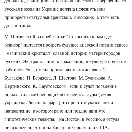
доводить дефиницию автора до логического завершения, то
русская поэзия на Украине должна исчезнуть или
приобрести статус эмигрантской. Возможно, в этом есть
доля истины.
М. Петровский в своей статье "Инкогнито к нам едет
ревизор" пытается прозреть будущее киевской поэзии сквозь
"магический кристалл" славной истории матери городов
русских. Экстраполяции, к сожалению, в культуре почти не
работают. Увы, имена прославленных киевлян - С.
Булгакова, Н. Бердяева, Л. Шестова, М. Булгакова, А.
Вертинского, К. Паустовского - если и сулят появление
новых столь же блестящих деятелей культуры (земля
украинская богата на дары), то при этом указывают и
направление, в котором рано или поздно двинутс
гипотетические таланты, - на Восток, в Россию, а оттуда -
не исключено, что и на Запад - в Европу или США.