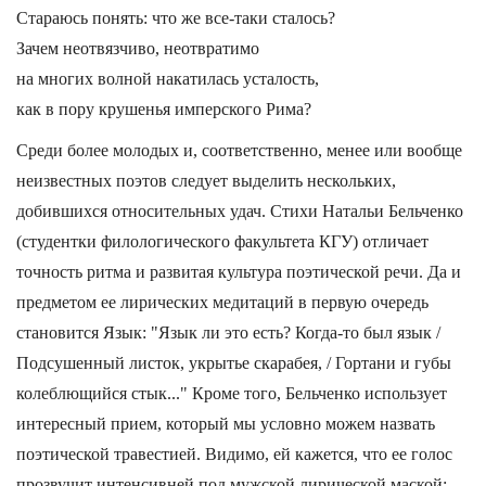
Стараюсь понять: что же все-таки сталось?
Зачем неотвязчиво, неотвратимо
на многих волной накатилась усталость,
как в пору крушенья имперского Рима?
Среди более молодых и, соответственно, менее или вообще
неизвестных поэтов следует выделить нескольких,
добившихся относительных удач. Стихи Натальи Бельченко
(студентки филологического факультета КГУ) отличает
точность ритма и развитая культура поэтической речи. Да и
предметом ее лирических медитаций в первую очередь
становится Язык: "Язык ли это есть? Когда-то был язык /
Подсушенный листок, укрытье скарабея, / Гортани и губы
колеблющийся стык..." Кроме того, Бельченко использует
интересный прием, который мы условно можем назвать
поэтической травестией. Видимо, ей кажется, что ее голос
прозвучит интенсивней под мужской лирической маской: