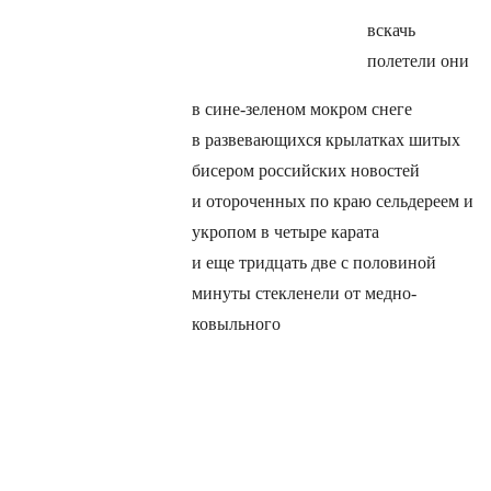
вскачь
полетели они
в сине-зеленом мокром снеге
в развевающихся крылатках шитых
бисером российских новостей
и отороченных по краю сельдереем и
укропом в четыре карата
и еще тридцать две с половиной
минуты стекленели от медно-
ковыльного