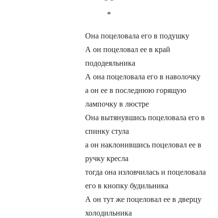
* *
*
Она поцеловала его в подушку
А он поцеловал ее в край
пододеяльника
А она поцеловала его в наволочку
а он ее в последнюю горящую
лампочку в люстре
Она вытянувшись поцеловала его в
спинку стула
а он наклонившись поцеловал ее в
ручку кресла
тогда она изловчилась и поцеловала
его в кнопку будильника
А он тут же поцеловал ее в дверцу
холодильника