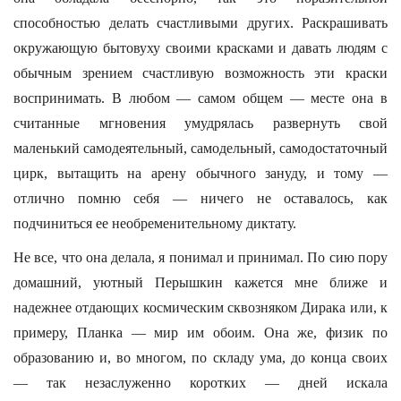
способностью делать счастливыми других. Раскрашивать
окружающую бытовуху своими красками и давать людям с
обычным зрением счастливую возможность эти краски
воспринимать. В любом — самом общем — месте она в
считанные мгновения умудрялась развернуть свой
маленький самодеятельный, самодельный, самодостаточный
цирк, вытащить на арену обычного зануду, и тому —
отлично помню себя — ничего не оставалось, как
подчиниться ее необременительному диктату.
Не все, что она делала, я понимал и принимал. По сию пору
домашний, уютный Перышкин кажется мне ближе и
надежнее отдающих космическим сквозняком Дирака или, к
примеру, Планка — мир им обоим. Она же, физик по
образованию и, во многом, по складу ума, до конца своих
— так незаслуженно коротких — дней искала