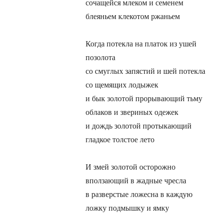
сочащейся млеком и семенем
блеяньем клекотом ржаньем
Когда потекла на платок из ушей
позолота
со смуглых запястий и шей потекла
со щемящих лодыжек
и бык золотой прорывающий тьму
облаков и звериных одежек
и дождь золотой протыкающий
гладкое толстое лето
И змей золотой осторожно
вползающий в жадные чресла
в разверстые ложесна в каждую
ложку подмышку и ямку