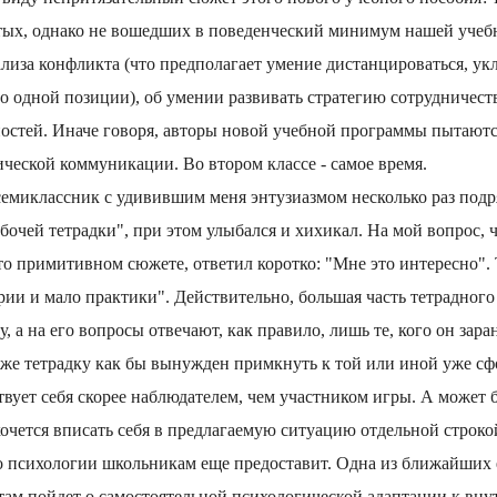
тых, однако не вошедших в поведенческий минимум нашей учебн
лиза конфликта (что предполагает умение дистанцироваться, укл
о одной позиции), об умении развивать стратегию сотрудничеств
остей. Иначе говоря, авторы новой учебной программы пытаютс
ческой коммуникации. Во втором классе - самое время.
емиклассник с удивившим меня энтузиазмом несколько раз подр
бочей тетрадки", при этом улыбался и хихикал. На мой вопрос, 
то примитивном сюжете, ответил коротко: "Мне это интересно". 
ии и мало практики". Действительно, большая часть тетрадного
, а на его вопросы отвечают, как правило, лишь те, кого он зара
й же тетрадку как бы вынужден примкнуть к той или иной уже 
ствует себя скорее наблюдателем, чем участником игры. А может 
очется вписать себя в предлагаемую ситуацию отдельной строкой
о психологии школьникам еще предоставит. Одна из ближайших е
ь там пойдет о самостоятельной психологической адаптации к вн