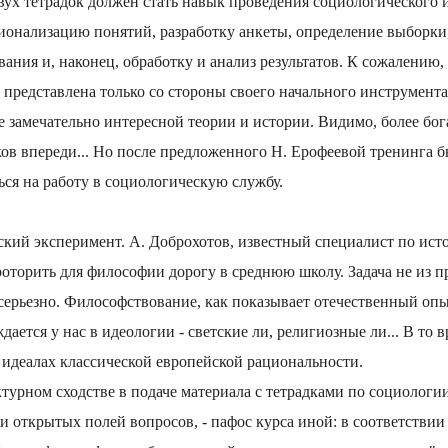
ух тетрадок должен стать навык проведения социологического 
онализацию понятий, разработку анкеты, определение выборки
ания и, наконец, обработку и анализ результатов. К сожалению
 представлена только со стороны своего начального инструментар
ее замечательно интересной теории и истории. Видимо, более бог
ков впереди... Но после предложенного Н. Ерофеевой тренинга
ся на работу в социологическую службу.
ский эксперимент. А. Доброхотов, известный специалист по ис
оторить для философии дорогу в среднюю школу. Задача не из п
 серьезно. Философствование, как показывает отечественный опыт
ается у нас в идеологии - светские ли, религиозные ли... В то 
 идеалах классической европейской рациональности.
урном сходстве в подаче материала с тетрадками по социологии
и открытых полей вопросов, - пафос курса иной: в соответствии