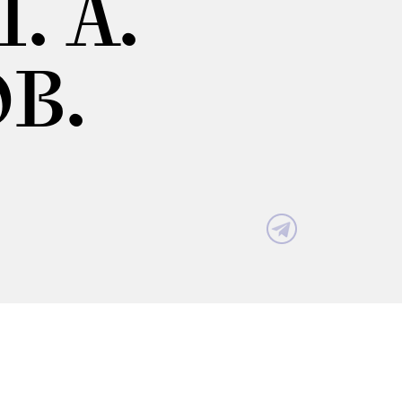
. А.
В.