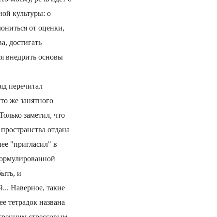
ой культуры: о
ониться от оценки,
а, достигать
я внедрить основы
яд перечитал
что же занятного
Только заметил, что
 пространства отдана
нее "пригласил" в
сформулированной
быть, и
... Наверное, такие
е тетрадок названа
утренним стрессовым