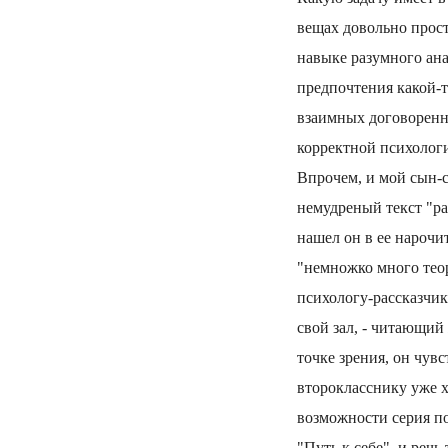
вещах довольно прос
навыке разумного ана
предпочтения какой-т
взаимных договоренн
корректной психологи
Впрочем, и мой сын-с
немудреный текст "ра
нашел он в ее нарочи
"немножко много теор
психологу-рассказчику
свой зал, - читающи
точке зрения, он чув
второкласснику уже х
возможности серия п
"Путь к себе", и реч