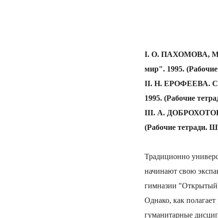
I. О. ПАХОМОВА, М.
мир". 1995. (Рабочие
II. Н. ЕРОФЕЕВА. С
1995. (Рабочие тетрад
III. А. ДОБРОХОТОВ
(Рабочие тетради. Ш
Традиционно универс
начинают свою экспан
гимназии "Открытый м
Однако, как полагает
гуманитарные дисцип