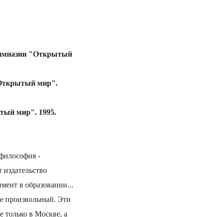
гимназии "Открытый
"Открытый мир".
тый мир". 1995.
философия -
 издательство
мент в образовании...
не произвольный. Эти
 только в Москве, а