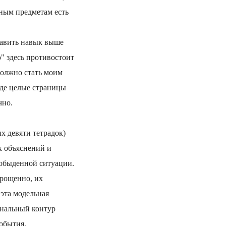
ьным предметам есть
тавить навык выше
" здесь противостоит
должно стать моим
где целые страницы
чно.
х девяти тетрадок)
х объяснений и
 обыденной ситуации.
прощенно, их
 эта модельная
ональный контур
события.