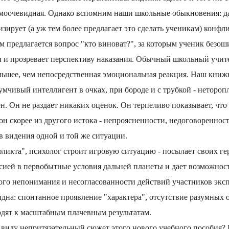
самоочевидная. Однако вспомним наши школьные обыкновения: да
лизирует (а уж тем более предлагает это сделать ученикам) конф
 предлагается вопрос "кто виноват?", за которым ученик безош
 и прозревает перспективу наказания. Обычный школьный учите
льшее, чем непосредственная эмоциональная реакция. Наш книж
думчивый интеллигент в очках, при бороде и с трубкой - нетороп
н. Он не раздает никаких оценок. Он терпеливо показывает, что
 он скорее из другого истока - непроясненности, недоговореннос
 видения одной и той же ситуации.
ликта", психолог строит игровую ситуацию - посылает своих ге
сией в первобытные условия дальней планеты и дает возможност
ого непонимания и несогласованности действий участников экс
идна: спонтанное проявление "характера", отсутствие разумных
одят к масштабным плачевным результатам.
 виду непритязательный сюжет этого нового учебного пособия? 