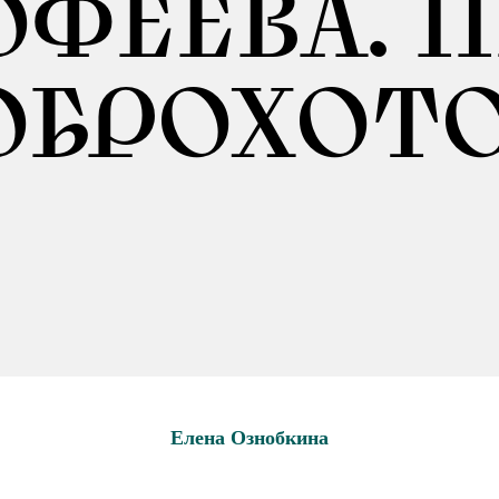
ФЕЕВА. III
ОБРОХОТО
Елена Ознобкина