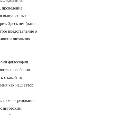
исследования,
, проведение
, в выпущенных
ия. Здесь нет (даже
атое представление о
 бывший школьник
тории философии,
ростых, особенно
, с какой-то
время как наш автор
: то же чередование
 с авторским