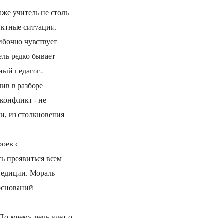
же учитель не столь
ликтные ситуации.
ибочно чувствует
ль редко бывает
ный педагог-
лив в разборе
 конфликт - не
ти, из столкновения
роев с
ь проявиться всем
педиции. Мораль
 оснований
По-моему, речь идет о