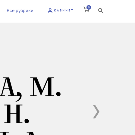
0
Все рубрики
КАБИНЕТ
А, М.
 Н.