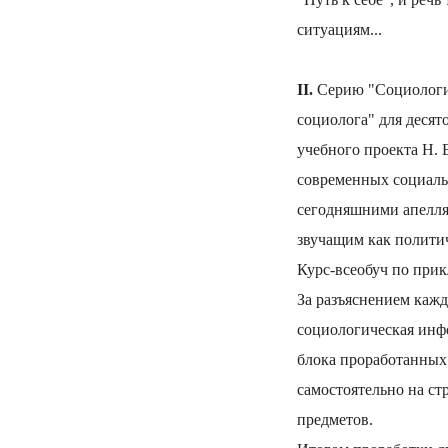
ситуациям...
II.
Серию "Социология
социолога" для десят
учебного проекта Н.
современных социальн
сегодняшними апелля
звучащим как политич
Курс-всеобуч по прик
За разъяснением кажд
социологическая инфо
блока проработанных 
самостоятельно на ст
предметов.