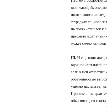
Итогом проработки дв
включающий: операци
пилотажного исследов
тетрадках социология
на полях) отсылок к 
предмете ждет учени
может смело нанимать
III.
И еще один автор
вдохновился идеей пр
если к ней отнестись
обреченностью вырожд
упрямо настаивает на
При внешнем архитект
объясняющего текста 