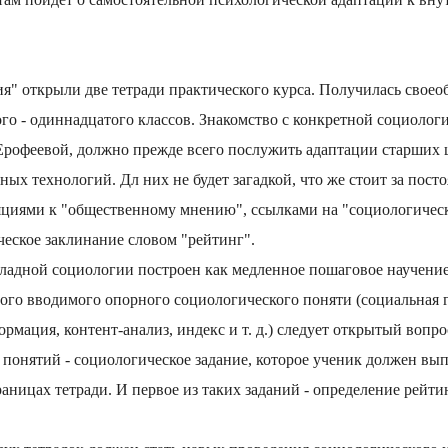
" открыли две тетради практического курса. Получилась своеоб
ого - одиннадцатого классов. Знакомство с конкретной социолог
 Ерофеевой, должно прежде всего послужить адаптации старших
ых технологий. Дл них не будет загадкой, что же стоит за пос
циями к "общественному мнению", ссылками на "социологичес
еское заклинание словом "рейтинг".
ладной социологии построен как медленное пошаговое научение
ого вводимого опорного социологического поняти (социальная 
рмация, контент-анализ, индекс и т. д.) следует открытый вопр
понятий - социологическое задание, которое ученик должен вы
раницах тетради. И первое из таких заданий - определение рейт