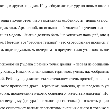
овске, в других городах. На учебную литературу по новым школ
а одна вполне отчетливо выраженная особенность - попытка пос
идактики. Архаичной, но испытанной модели "научения знанию
енная модель". Знание должно быть "на кончиках пальцев", оно 
. Поэтому все "рабочие тетради" - это своеобразные прописи, 
м, индивидуальным, почерком - в предмете надо участвовать ли
психологии ("Драка с разных точек зрения" - первая из обещанны
му классу. Никаких специальных терминов, умных наукообразны
й. Ребенку предлагают стать очевидцем очень простой, вполне
классе произошла драка. Персонажи, конечно, даны предельно у
о как продолжение некоего основного "качества характера". Но
ет ведущему (фигура "психолога-рассказчика") высветить раци
 что существуют разные перспективы видения одного и того же 