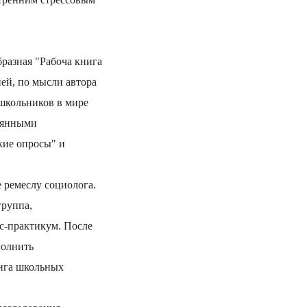
разная "Рабоча книга
ией, по мысли автора
 школьников в мире
тоянными
кие опросы" и
 ремеслу социолога.
группа,
ос-практикум. После
полнить
инга школьных