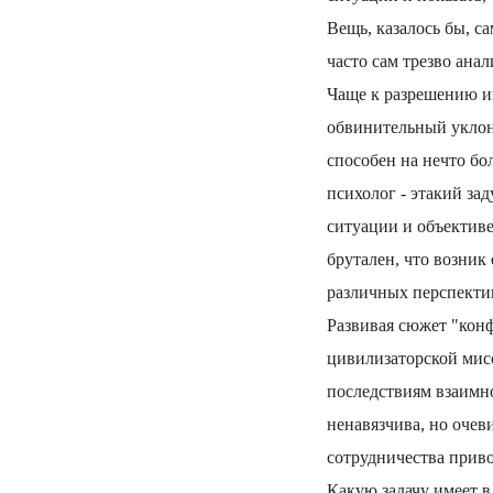
Вещь, казалось бы, 
часто сам трезво ана
Чаще к разрешению им
обвинительный уклон
способен на нечто бо
психолог - этакий за
ситуации и объективе
брутален, что возник
различных перспектив
Развивая сюжет "конф
цивилизаторской мис
последствиям взаимн
ненавязчива, но очев
сотрудничества прив
Какую задачу имеет в