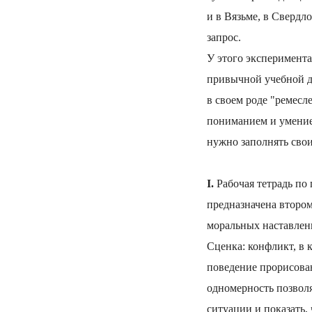
и в Вязьме, в Свердл
запрос.
У этого эксперимент
привычной учебной д
в своем роде "ремесл
пониманием и умением
нужно заполнять свои
I.
Рабочая тетрадь по 
предназначена второ
моральных наставлени
Сценка: конфликт, в 
поведение прорисован
одномерность позволя
ситуации и показать,