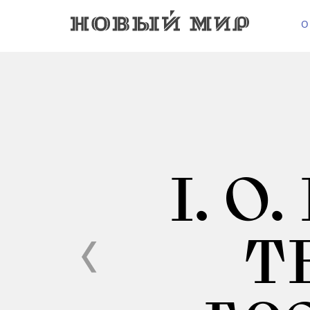
О
I. О
ТЕ