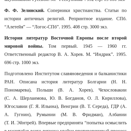
Ф. Ф. Зелинский.
Соперники христианства. Статьи по
истории античных религий. Репринтное издание. СПб.
“Алетейя” — “Логос-СПб”. 1995. 408 стр. 3000 экз.
История литератур Восточной Европы после второй
мировой войны.
Том первый. 1945 — 1960 гг.
Ответственный редактор В. А. Хорев. М. “Индрик”. 1995.
696 стр. 1000 экз.
Подготовлено Институтом славяноведения и балканистики
РАН. Описана история литератур Болгарии (Н. Н.
Пономарева), Польши (В. А. Хорев), Чехословакии
(С. А. Шерлаимова, Ю. В. Богданов, О. Л. Кириллова),
Югославии (Г. Я. Ильина), Венгрии (В. Т. Середа), ГДР (А.
А. Гугнин), Румынии (М. В. Фридман), Албании
(Т. И. Эйнтрей). Впервые предпринята “попытка осмыслить
в масштабах всего региона крайне противоречивый процесс