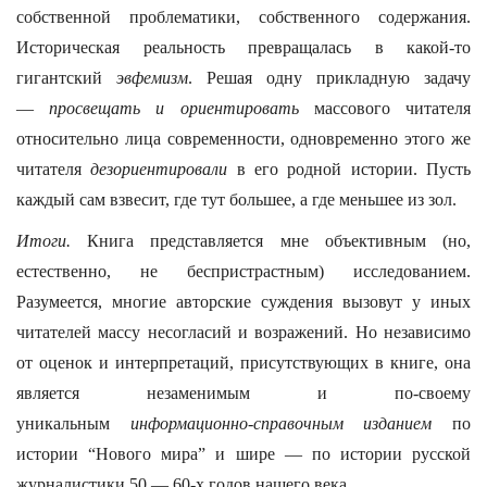
собственной проблематики, собственного содержания.
Историческая реальность превращалась в какой-то
гигантский
эвфемизм
. Решая одну прикладную задачу
—
просвещать и ориентировать
массового читателя
относительно лица современности, одновременно этого же
читателя
дезориентировали
в его родной истории. Пусть
каждый сам взвесит, где тут большее, а где меньшее из зол.
Итоги.
Книга представляется мне объективным (но,
естественно, не беспристрастным) исследованием.
Разумеется, многие авторские суждения вызовут у иных
читателей массу несогласий и возражений. Но независимо
от оценок и интерпретаций, присутствующих в книге, она
является незаменимым и по-своему
уникальным
информационно-справочным изданием
по
истории “Нового мира” и шире — по истории русской
журналистики 50 — 60-х годов нашего века.