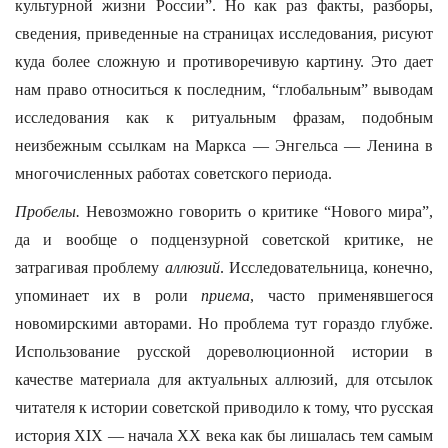
культурной жизни России”. Но как раз факты, разборы,
сведения, приведенные на страницах исследования, рисуют
куда более сложную и противоречивую картину. Это дает
нам право относиться к последним, “глобальным” выводам
исследования как к ритуальным фразам, подобным
неизбежным ссылкам на Маркса — Энгельса — Ленина в
многочисленных работах советского периода.
Пробелы.
Невозможно говорить о критике “Нового мира”,
да и вообще о подцензурной советской критике, не
затрагивая проблему
аллюзий
. Исследовательница, конечно,
упоминает их в роли
приема
, часто применявшегося
новомирскими авторами. Но проблема тут гораздо глубже.
Использование русской дореволюционной истории в
качестве материала для актуальных аллюзий, для отсылок
читателя к истории советской приводило к тому, что русская
история ХIХ — начала ХХ века как бы лишалась тем самым