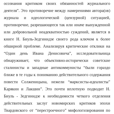
осознания критиком своих обязанностей журнального
деятеля”. Это противоречие между намерениями автора(ов)
журнала и идеологической (цензурной) ситуацией,
противоречие, разрешающееся так или иначе вынужденной
или добровольной неадекватностью суждений, является в
книге Н. Биуль-Зедгинидзе своего рода ключом к более
обширной проблеме. Анализируя критические отклики на
“Один день Ивана Денисовича”, исследовательница
обнаруживает, что объективно-исторически советские
сталинисты и западные антикоммунисты “были гораздо
ближе в те годы к пониманию действительного содержания
повести Солженицына, нежели “марксисты-идеалисты”
Карякин и Лакшин”. Это почти вплотную подводит Н.
Биуль - Зедгинидзе к необходимости четкого отделения
действительных заслуг новомирских критиков эпохи
Твардовского от “перестроечного” мифологизирования по