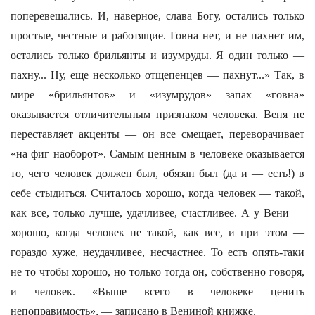
поперевешались. И, наверное, слава Богу, остались только
простые, честные и работящие. Говна нет, и не пахнет им,
остались только брильянты и изумруды. Я один только —
пахну... Ну, еще несколько отщепенцев — пахнут...» Так, в
мире «брильянтов» и «изумрудов» запах «говна»
оказывается отличительным признаком человека. Веня не
переставляет акценты — он все смещает, переворачивает
«на фиг наоборот». Самым ценным в человеке оказывается
то, чего человек должен был, обязан был (да и — есть!) в
себе стыдиться. Считалось хорошо, когда человек — такой,
как все, только лучше, удачливее, счастливее. А у Вени —
хорошо, когда человек не такой, как все, и при этом —
гораздо хуже, неудачливее, несчастнее. То есть опять-таки
не то чтобы хорошо, но только тогда он, собственно говоря,
и человек. «Выше всего в человеке ценить
непоправимость», — записано в Вениной книжке.