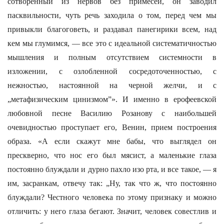
сотворенный из нервов без примесей, он заводил
пасквильности, чуть речь заходила о том, перед чем мы
привыкли благоговеть, и раздавал панегирики всем, над
кем мы глумимся, — все это с идеальной систематичностью
мышления и полным отсутствием системности в
изложении, с озлобленной сосредоточенностью, с
нежностью, настоянной на черной желчи, и с
„метафизическим цинизмом”». И именно в ерофеевской
любовной песне Василию Розанову с наибольшей
очевидностью проступает его, Венин, прием построения
образа. «А если скажут мне бабы, что выглядел он
прескверно, что нос его был мясист, а маленькие глаза
постоянно блуждали и дурно пахло изо рта, и все такое, — я
им, засранкам, отвечу так: „Ну, так что ж, что постоянно
блуждали? Честного человека по этому признаку и можно
отличить: у него глаза бегают. Значит, человек совестлив и