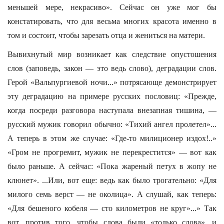
меньшей мере, некрасиво». Сейчас он уже мог бы
констатировать, что для весьма многих красота именно в
том и состоит, чтобы зарезать отца и жениться на матери.
Вывихнутый мир возникает как следствие опустошения
слов (заповедь, закон — это ведь слово), деградации слов.
Герой «Вальпургиевой ночи...» потрясающе демонстрирует
эту деградацию на примере русских пословиц: «Прежде,
когда посреди разговора наступала внезапная тишина, —
русский мужик говорил обычно: «Тихий ангел пролетел»...
А теперь в этом же случае: «Где-то милиционер издох!..»
«Гром не прогремит, мужик не перекрестится» — вот как
было раньше. А сейчас: «Пока жареный петух в жопу не
клюнет». ...Или, вот еще: ведь как было трогательно: «Для
милого семь верст — не околица». А слушай, как теперь:
«Для бешеного кобеля — сто километров не круг»...» Так
вот, против того, чтобы слова были «только слова», и