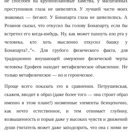
не способен на крупноплановые хамства, у масштабных
преступников глаза не шевелятся. У лучшей части моих
знакомых — бегают. У Бонапарта глаза не шевелились. А
Розанов сказал, что откусил бы голову Бонапарту, если бы
встретил его когда-нибудь. Ну, как может пахнуть изо рта у
человека, кто хоть мысленно откусил башку у
Бонапарта?..”». Для грубого физического факта, для
традиционно внушающей омерзение физической черты
человека Ерофеев находит метафизическое объяснение. Не
только метафизическое — но и героическое.
Проще всего показать это в сравнении. Петрушевская,
скажем, вводит в образ (даже более того — она строит образ
именно в этом плане!) низменные элементы безоценочно,
как нечто естественное, и тем отнимает глубину,
возвышенность и порыв даже у высоких чувств и движений
души (читатель может даже заподозрить, что она с ними не