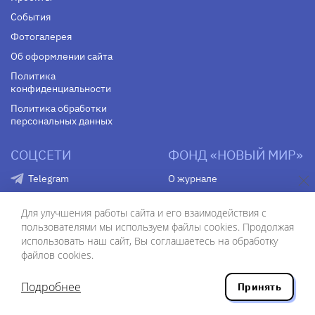
События
Фотогалерея
Об оформлении сайта
Политика
конфиденциальности
Политика обработки
персональных данных
СОЦСЕТИ
ФОНД «НОВЫЙ МИР»
Telegram
О журнале
VK
О центре
Для улучшения работы сайта и его взаимодействия с
Youtube
Контакты
пользователями мы используем файлы cookies. Продолжая
Яндекс. Дзен
использовать наш сайт, Вы соглашаетесь на обработку
файлов cookies.
Подробнее
Принять
ISSN 0130–7673
© АО «Редакция журнала «Новый мир», 1991–2020