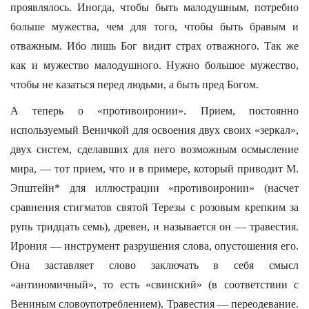
проявлялось. Иногда, чтобы быть малодушным, потребно
больше мужества, чем для того, чтобы быть бравым и
отважным. Ибо лишь Бог видит страх отважного. Так же
как и мужество малодушного. Нужно большое мужество,
чтобы не казаться перед людьми, а быть пред Богом.
А теперь о «противоиронии». Прием, постоянно
используемый Веничкой для освоения двух своих «зеркал»,
двух систем, сделавших для него возможным осмысление
мира, — тот прием, что и в примере, который приводит М.
Эпштейн* для иллюстрации «противоиронии» (насчет
сравнения стигматов святой Терезы с розовым крепким за
рупь тридцать семь), древен, и называется он — травестия.
Ирония — инструмент разрушения слова, опустошения его.
Она заставляет слово заключать в себя смысл
«антиномичный», то есть «свинский» (в соответствии с
Вениным словоупотреблением). Травестия — переодевание.