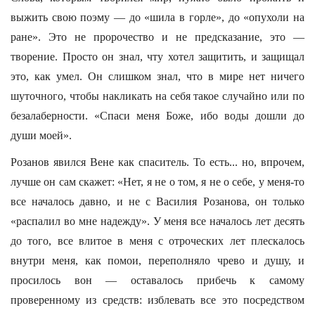
выжить свою поэму — до «шила в горле», до «опухоли на
ране». Это не пророчество и не предсказание, это —
творение. Просто он знал, чту хотел защитить, и защищал
это, как умел. Он слишком знал, что в мире нет ничего
шуточного, чтобы накликать на себя такое случайно или по
безалаберности. «Спаси меня Боже, ибо воды дошли до
души моей».
Розанов явился Вене как спаситель. То есть... но, впрочем,
лучше он сам скажет: «Нет, я не о том, я не о себе, у меня-то
все началось давно, и не с Василия Розанова, он только
«распалил во мне надежду». У меня все началось лет десять
до того, все влитое в меня с отроческих лет плескалось
внутри меня, как помои, переполняло чрево и душу, и
просилось вон — оставалось прибечь к самому
проверенному из средств: изблевать все это посредством