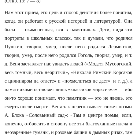
(Откр. 19: 7 — 8).
Нам этот прием, его цель и способ действия более понятны,
когда он работает с русской историей и литературой. Она
была — окаменевшая, вся в памятниках. Дети, видя эти
портреты в школьных классах, так и думали, что родился
Пушкин, творил, умер, после него родился Лермонтов,
творил, умер, после него родился Гоголь, творил, умер, и т.
д. Веня заставляет нас увидеть людей («Модест Мусоргский,
весь томный, весь небритый», «Николай Римский-Корсаков
с цилиндром на отлете» и «похмелиться не дает», и т. д.), а
памятниками оставляет лишь «классиков марксизма» — ибо
он-то хорошо понимает, что памятник — это не жизнь, это
смерть после смерти. Веня так пересказывает сюжет поэмы
А. Блока «Соловьиный сад»: «Там в центре поэмы, если,
конечно, отбросить в сторону все эти благоуханные плеча и
неозаренные туманы, и розовые башни в дымных ризах, там