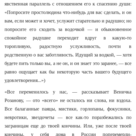
явственная параллель с отношением его к спасению души:
«Попросите простолюдина что-нибудь для вас сделать, и он
вам, если может и хочет, услужит старательно и радушно; но
попросите его сходить за водочкой — и обыкновенное
спокойное радушие переходит вдруг в какую-то
торопливую, радостную услужливость, почти в
родственную о вас заботливость. Идущий за водкой, — хотя
будете пить только вы, а не он, и он знает это заранее, — все
равно ощущает как бы некоторую часть вашего будущего
удовлетворения...»)
«Все переменилось у нас, — рассказывает Веничка
Розанову, — ото «всего» не осталось ни слова, ни вздоха.
Все балаганные паяцы, мистики, горлопаны, фокусники,
невротики, звездочеты — все как-то поразбежались по
заграницам еще до твоей кончины. Или, уже после твоей
кончины, у себя дома в России поперемерли-