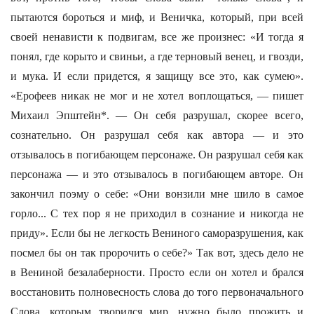
пытаются бороться и миф, и Веничка, который, при всей
своей ненависти к подвигам, все же произнес: «И тогда я
понял, где корыто и свиньи, а где терновый венец, и гвозди,
и мука. И если придется, я защищу все это, как сумею».
«Ерофеев никак не мог и не хотел воплощаться, — пишет
Михаил Эпштейн*. — Он себя разрушал, скорее всего,
сознательно. Он разрушал себя как автора — и это
отзывалось в погибающем персонаже. Он разрушал себя как
персонажа — и это отзывалось в погибающем авторе. Он
закончил поэму о себе: «Они вонзили мне шило в самое
горло... С тех пор я не приходил в сознание и никогда не
приду». Если бы не легкость Вениного саморазрушения, как
посмел бы он так пророчить о себе?» Так вот, здесь дело не
в Вениной безалаберности. Просто если он хотел и брался
восстановить полновесность слова до того первоначального
Слова, которым творился мир, нужно было прожить и