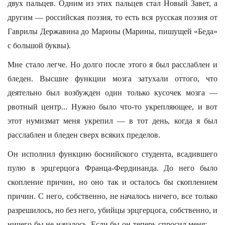
двух пальцев. Одним из этих пальцев стал Новый Завет, а
другим — российская поэзия, то есть вся русская поэзия от
Гаврилы Державина до Марины (Марины, пишущей «Беда»
с большой буквы).
Мне стало легче. Но долго после этого я был расслаблен и
бледен. Высшие функции мозга затухали оттого, что
деятельно был возбужден один только кусочек мозга —
рвотный центр... Нужно было что-то укрепляющее, и вот
этот нумизмат меня укрепил — в тот день, когда я был
расслаблен и бледен сверх всяких пределов.
Он исполнил функцию боснийского студента, всадившего
пулю в эрцгерцога Франца-Фердинанда. До него было
скопление причин, но оно так и осталось бы скоплением
причин. С него, собственно, не началось ничего, все только
разрешилось, но без него, убийцы эрцгерцога, собственно, и
ничего бы не началось. Если бы он теперь спросил меня: —