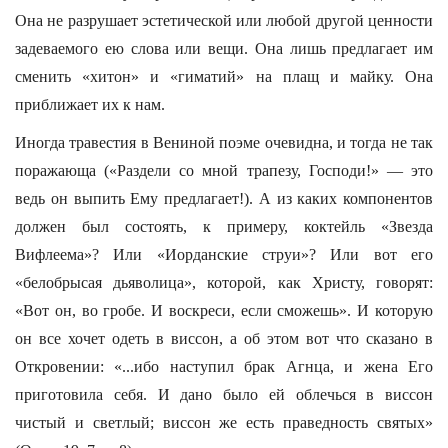
Она не разрушает эстетической или любой другой ценности
задеваемого ею слова или вещи. Она лишь предлагает им
сменить «хитон» и «гиматий» на плащ и майку. Она
приближает их к нам.
Иногда травестия в Вениной поэме очевидна, и тогда не так
поражающа («Раздели со мной трапезу, Господи!» — это
ведь он выпить Ему предлагает!). А из каких компонентов
должен был состоять, к примеру, коктейль «Звезда
Вифлеема»? Или «Иорданские струи»? Или вот его
«белобрысая дьяволица», которой, как Христу, говорят:
«Вот он, во гробе. И воскреси, если сможешь». И которую
он все хочет одеть в виссон, а об этом вот что сказано в
Откровении: «...ибо наступил брак Агнца, и жена Его
приготовила себя. И дано было ей облечься в виссон
чистый и светлый; виссон же есть праведность святых»