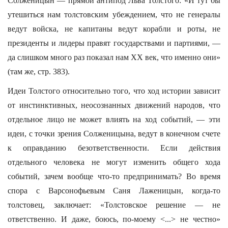
Солженицын — прямой антипод Льва Толстого: «И тут бы
утешиться нам толстовским убеждением, что не генералы
ведут войска, не капитаны ведут корабли и роты, не
президенты и лидеры правят государствами и партиями, —
да слишком много раз показал нам XX век, что именно они»
(там же, стр. 383).
Идеи Толстого относительно того, что ход истории зависит
от инстинктивных, неосознанных движений народов, что
отдельное лицо не может влиять на ход событий, — эти
идеи, с точки зрения Солженицына, ведут в конечном счете
к оправданию безответственности. Если действия
отдельного человека не могут изменить общего хода
событий, зачем вообще что-то предпринимать? Во время
спора с Варсонофьевым Саня Лаженицын, когда-то
толстовец, заключает: «Толстовское решение — не
ответственно. И даже, боюсь, по-моему <...> не честно»