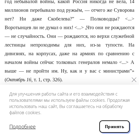
год небывалой войны, какой Россия никогда не вела, 14
миллионов перебывало под ружьём, — отчего же Суворова
нет? Ни даже Скобелева?” — Полководцы? <...>
Воротынцев ли не думал о них! <...> „Что они не рождаются
— не случайность. Они — рождаются, но верхи служебной
лестницы непроходимы для них, из-за тупости. На
дивизиях, на корпусах, даже на армиях по сравнению с
началом войны сейчас толковых генералов немало <...> А
выше — не пройти им. Ну, как и у вас с министрами”»
(
Октябрь 16,
т. 1, стр. 326).
«Верхи служебной лестницы»... Монархия, и тем более
Для улучшения работы сайта и его взаимодействия с
пользователями мы используем файлы cookies. Продолжая
самодержавная монархия, — это вовсе не цепь гор с
использовать наш сайт, Вы соглашаетесь на обработку
вершинами большей или меньшей величины, но регулярно
файлов cookies.
выстроенная пирамида, широкая у основания, как и
Подробнее
положено пирамидам, сужающаяся к своему верху — к
Принять
своей единственной вершине. Эффективность действий