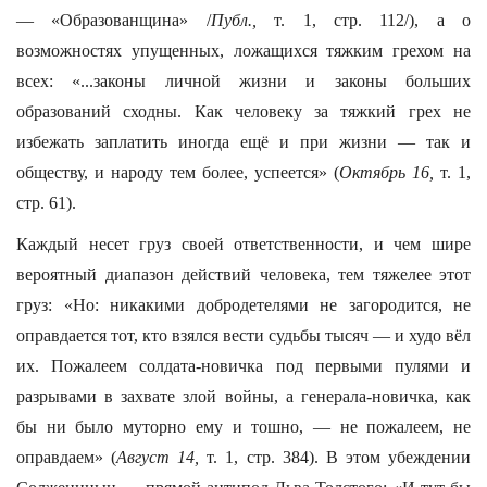
— «Образованщина» /
Публ.,
т. 1, стр. 112/), а о
возможностях упущенных, ложащихся тяжким грехом на
всех: «...законы личной жизни и законы больших
образований сходны. Как человеку за тяжкий грех не
избежать заплатить иногда ещё и при жизни — так и
обществу, и народу тем более, успеется» (
Октябрь 16,
т. 1,
стр. 61).
Каждый несет груз своей ответственности, и чем шире
вероятный диапазон действий человека, тем тяжелее этот
груз: «Но: никакими добродетелями не загородится, не
оправдается тот, кто взялся вести судьбы тысяч — и худо вёл
их. Пожалеем солдата-новичка под первыми пулями и
разрывами в захвате злой войны, а генерала-новичка, как
бы ни было муторно ему и тошно, — не пожалеем, не
оправдаем» (
Август 14,
т. 1, стр. 384). В этом убеждении