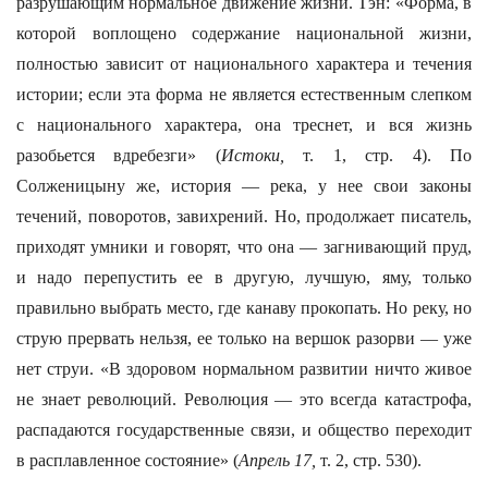
разрушающим нормальное движение жизни. Тэн: «Форма, в
которой воплощено содержание национальной жизни,
полностью зависит от национального характера и течения
истории; если эта форма не является естественным слепком
с национального характера, она треснет, и вся жизнь
разобьется вдребезги» (
Истоки,
т. 1, стр. 4). По
Солженицыну же, история — река, у нее свои законы
течений, поворотов, завихрений. Но, продолжает писатель,
приходят умники и говорят, что она — загнивающий пруд,
и надо перепустить ее в другую, лучшую, яму, только
правильно выбрать место, где канаву прокопать. Но реку, но
струю прервать нельзя, ее только на вершок разорви — уже
нет струи. «В здоровом нормальном развитии ничто живое
не знает революций. Революция — это всегда катастрофа,
распадаются государственные связи, и общество переходит
в расплавленное состояние» (
Апрель 17,
т. 2, стр. 530).