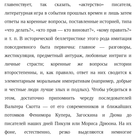
главенствует, так сказать, «актерство» писателя,
литературная игра в события прошлых времен и лишь затем
ответы на коренные вопросы, поставленные историей, типа
«что делать?», «кто прав — кто виноват?», «кому править?»
и т. п. В исторической беллетристике этого рода имитация
повседневного быта первична: главное — разговоры,
жестикуляция, предметный антураж, любовные интриги и
личные страсти; коренные же вопросы истории
второстепенны, и, как правило, ответ на них сводится к
элементарным моральным императивам (например, добрые
и честные люди лучше злых и подлых). Чтобы убедиться в
этом, достаточно припомнить череду последователей
Вальтера Скотта — от его современников и ближайших
потомков Фенимора Купера, Загоскина и Дюма до
писателей наших дней Пикуля или Мориса Дрюона. На их
фоне, естественно, резко выделяются немногие