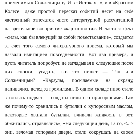
применимы к Солженицыну. И в «Истоках...», и в «Красном
Колесе» даже простой пересказ событий несет на себе
явственный отпечаток чисто литературной, рассчитанной
на зрительное восприятие «картинности». И часто эффект
«силы, как бы влекущей за собой повествование», создается
за счет того самого литературного приема, который мы
назвали имитацией повседневности. Вот два примера, и
пусть читатель попробует, не заглядывая в следующие после
них сноски, угадать, кто это пишет — Тэн или
Солженицын? «Караулы, посылаемые на охрану,
напивались вслед за громилами. В одном складе пиво стало
затоплять подвал — солдаты пили его пригоршнями. Там
же почему-то хранились и бутылки с купоросным маслом,
некоторые хватали бутылки, вливали жидкость в рот,
обжигались, отравлялись»; «На следующий день, 13-го, <...>
они, взломав топорами двери, стали сокрушать на своем