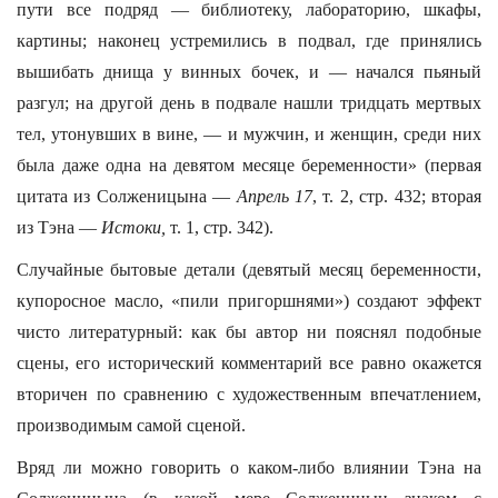
пути все подряд — библиотеку, лабораторию, шкафы,
картины; наконец устремились в подвал, где принялись
вышибать днища у винных бочек, и — начался пьяный
разгул; на другой день в подвале нашли тридцать мертвых
тел, утонувших в вине, — и мужчин, и женщин, среди них
была даже одна на девятом месяце беременности» (первая
цитата из Солженицына —
Апрель 17
, т. 2, стр. 432; вторая
из Тэна —
Истоки,
т. 1, стр. 342).
Случайные бытовые детали (девятый месяц беременности,
купоросное масло, «пили пригоршнями») создают эффект
чисто литературный: как бы автор ни пояснял подобные
сцены, его исторический комментарий все равно окажется
вторичен по сравнению с художественным впечатлением,
производимым самой сценой.
Вряд ли можно говорить о каком-либо влиянии Тэна на