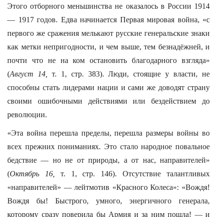
Этого отборного меньшинства не оказалось в России 1914
— 1917 годов. Едва начинается Первая мировая война, «с
первого же сражения мелькают русские генеральские знаки
как метки непригодности, и чем выше, тем безнадёжней, и
почти что не на ком остановить благодарного взгляда»
(
Август 14,
т. 1, стр. 383). Люди, стоящие у власти, не
способны стать лидерами нации и сами же доводят страну
своими ошибочными действиями или бездействием до
революции.
«Эта война перешла пределы, перешла размеры войны во
всех прежних пониманиях. Это стало народное повальное
бедствие — но не от природы, а от нас, направителей»
(
Октябрь 16,
т. 1, стр. 146). Отсутствие талантливых
«направителей» — лейтмотив «Красного Колеса»: «Вождя!
Вождя бы! Быстрого, умного, энергичного генерала,
которому сразу поверила бы Армия и за ним пошла! — и