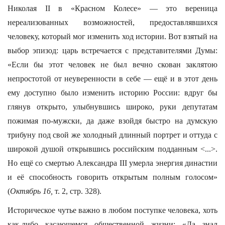
Николая II в «Красном Колесе» — это вереница
нереализованных возможностей, предоставлявшихся
человеку, который мог изменить ход истории. Вот взятый на
выбор эпизод: царь встречается с представителями Думы:
«Если бы этот человек не был вечно скован заклятою
непростотой от неуверенности в себе — ещё и в этот день
ему доступно было изменить историю России: вдруг бы
глянув открыто, улыбнувшись широко, руки депутатам
пожимая по-мужски, да даже взойдя быстро на думскую
трибуну под свой же холодный длинный портрет и оттуда с
широкой душой открывшись российским подданным <...>.
Но ещё со смертью Александра III умерла энергия династии
и её способность говорить открытым полным голосом»
(
Октябрь 16,
т. 2, стр. 328).
Историческое чутье важно в любом поступке человека, хоть
как-либо касающемся общественной жизни: «Да знал