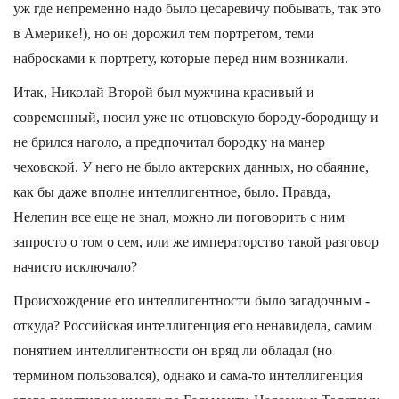
уж где непременно надо было цесаревичу побывать, так это
в Америке!), но он дорожил тем портретом, теми
набросками к портрету, которые перед ним возникали.
Итак, Николай Второй был мужчина красивый и
современный, носил уже не отцовскую бороду-бородищу и
не брился наголо, а предпочитал бородку на манер
чеховской. У него не было актерских данных, но обаяние,
как бы даже вполне интеллигентное, было. Правда,
Нелепин все еще не знал, можно ли поговорить с ним
запросто о том о сем, или же императорство такой разговор
начисто исключало?
Происхождение его интеллигентности было загадочным -
откуда? Российская интеллигенция его ненавидела, самим
понятием интеллигентности он вряд ли обладал (но
термином пользовался), однако и сама-то интеллигенция