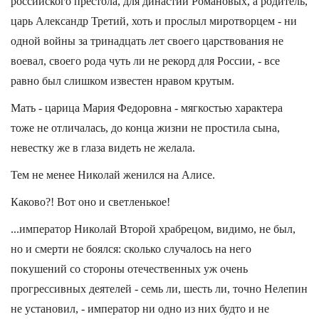
российского престола, для династии Романовых, а родитель,
царь Александр Третий, хоть и прослыл миротворцем - ни
одной войны за тринадцать лет своего царствования не
воевал, своего рода чуть ли не рекорд для России, - все
равно был слишком известен нравом крутым.
Мать - царица Мария Федоровна - мягкостью характера
тоже не отличалась, до конца жизни не простила сына,
невестку же в глаза видеть не желала.
Тем не менее Николай женился на Алисе.
Каково?! Вот оно и светленькое!
...император Николай Второй храбрецом, видимо, не был,
но и смерти не боялся: сколько случалось на него
покушений со стороны отечественных уж очень
прогрессивных деятелей - семь ли, шесть ли, точно Нелепин
не установил, - император ни одно из них будто и не