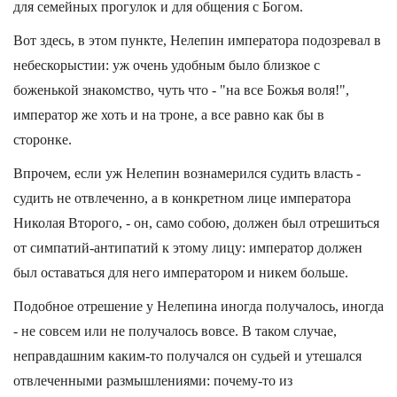
для семейных прогулок и для общения с Богом.
Вот здесь, в этом пункте, Нелепин императора подозревал в
небескорыстии: уж очень удобным было близкое с
боженькой знакомство, чуть что - "на все Божья воля!",
император же хоть и на троне, а все равно как бы в
сторонке.
Впрочем, если уж Нелепин вознамерился судить власть -
судить не отвлеченно, а в конкретном лице императора
Николая Второго, - он, само собою, должен был отрешиться
от симпатий-антипатий к этому лицу: император должен
был оставаться для него императором и никем больше.
Подобное отрешение у Нелепина иногда получалось, иногда
- не совсем или не получалось вовсе. В таком случае,
неправдашним каким-то получался он судьей и утешался
отвлеченными размышлениями: почему-то из