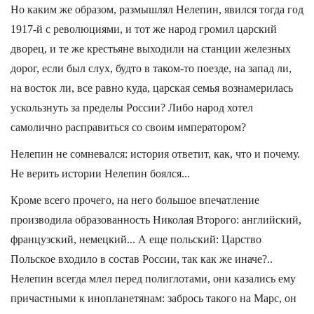
Но каким же образом, размышлял Нелепин, явился тогда год
1917-й с революциями, и тот же народ громил царский
дворец, и те же крестьяне выходили на станции железных
дорог, если был слух, будто в таком-то поезде, на запад ли,
на восток ли, все равно куда, царская семья вознамерилась
ускользнуть за пределы России? Либо народ хотел
самолично расправиться со своим императором?
Нелепин не сомневался: история ответит, как, что и почему.
Не верить истории Нелепин боялся...
Кроме всего прочего, на него большое впечатление
производила образованность Николая Второго: английский,
французский, немецкий... А еще польский: Царство
Польское входило в состав России, так как же иначе?..
Нелепин всегда млел перед полиглотами, они казались ему
причастными к инопланетянам: забрось такого на Марс, он