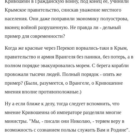
Кривошеин в Гражданскую войну, под конец ее, учинили
Крымское правительство, снискав уважение местного
населения. Они даже поправили экономику полуострова,
вконец войной разрушенную. Не правда ли - дельный
пример для современности?
Когда же красные через Перекоп ворвались-таки в Крым,
правительство и армия Врангеля без паники, без потерь, а в
полном порядке эвакуировались морем. С берега корабли
провожали тысячи людей. Полный порядок - опять же
пример? (Были, разумеется, о Врангеле, о Кривошеине
мнения вполне противоположные.)
Ну а если ближе к делу, тогда следует вспомнить, что
мнение Кривошеина об императоре разделяли многие
министры. "Мы, - писали они Николаю, - теряем веру в
возможность с сознанием пользы служить Вам и Родине".