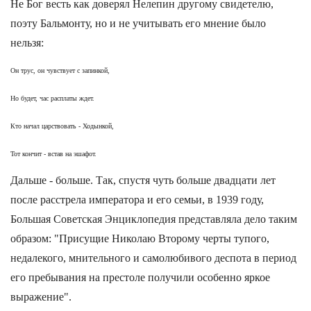
Не Бог весть как доверял Нелепин другому свидетелю,
поэту Бальмонту, но и не учитывать его мнение было
нельзя:
Он трус, он чувствует с запинкой,
Но будет, час расплаты ждет.
Кто начал царствовать - Ходынкой,
Тот кончит - встав на эшафот.
Дальше - больше. Так, спустя чуть больше двадцати лет
после расстрела императора и его семьи, в 1939 году,
Большая Советская Энциклопедия представляла дело таким
образом: "Присущие Николаю Второму черты тупого,
недалекого, мнительного и самолюбивого деспота в период
его пребывания на престоле получили особенно яркое
выражение".