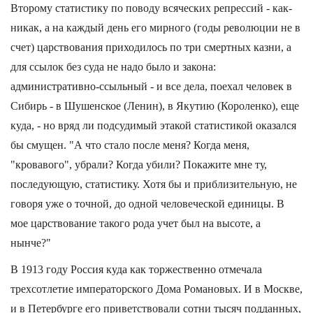
Второму статистику по поводу всяческих репрессий - как-
никак, а на каждый день его мирного (годы революции не в
счет) царствования приходилось по три смертных казни, а
для ссылок без суда не надо было и закона:
административно-ссыльный - и все дела, поехал человек в
Сибирь - в Шушенское (Ленин), в Якутию (Короленко), еще
куда, - но вряд ли подсудимый этакой статистикой оказался
бы смущен. "А что стало после меня? Когда меня,
"кровавого", убрали? Когда убили? Покажите мне ту,
последующую, статистику. Хотя бы и приблизительную, не
говоря уже о точной, до одной человеческой единицы. В
мое царствование такого рода учет был на высоте, а
нынче?"
В 1913 году Россия куда как торжественно отмечала
трехсотлетие императорского Дома Романовых. И в Москве,
и в Петербурге его приветствовали сотни тысяч подданных,