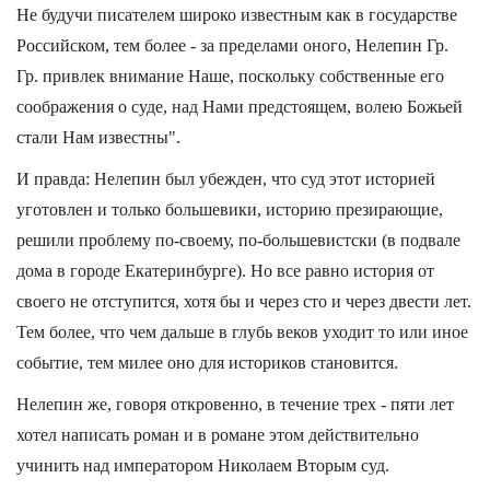
Не будучи писателем широко известным как в государстве
Российском, тем более - за пределами оного, Нелепин Гр.
Гр. привлек внимание Наше, поскольку собственные его
соображения о суде, над Нами предстоящем, волею Божьей
стали Нам известны".
И правда: Нелепин был убежден, что суд этот историей
уготовлен и только большевики, историю презирающие,
решили проблему по-своему, по-большевистски (в подвале
дома в городе Екатеринбурге). Но все равно история от
своего не отступится, хотя бы и через сто и через двести лет.
Тем более, что чем дальше в глубь веков уходит то или иное
событие, тем милее оно для историков становится.
Нелепин же, говоря откровенно, в течение трех - пяти лет
хотел написать роман и в романе этом действительно
учинить над императором Николаем Вторым суд.