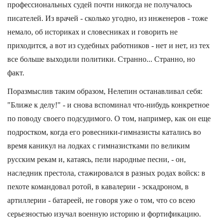
профессиональных судей почти никогда не получалось
писателей. Из врачей - сколько угодно, из инженеров - тоже
немало, об историках и словесниках и говорить не
приходится, а вот из судебных работников - нет и нет, из тех
все больше выходили политики. Странно... Странно, но
факт.
Поразмыслив таким образом, Нелепин останавливал себя:
"Ближе к делу!" - и снова вспоминал что-нибудь конкретное
по поводу своего подсудимого. О том, например, как он еще
подростком, когда его ровесники-гимназисты катались во
время каникул на лодках с гимназистками по великим
русским рекам и, катаясь, пели народные песни, - он,
наследник престола, стажировался в разных родах войск: в
пехоте командовал ротой, в кавалерии - эскадроном, в
артиллерии - батареей, не говоря уже о том, что со всею
серьезностью изучал военную историю и фортификацию.