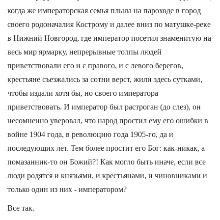
когда же императорская семья плыла на пароходе в город
своего родоначалия Кострому и далее вниз по матушке-реке
в Нижний Новгород, где император посетил знаменитую на
весь мир ярмарку, непрерывные толпы людей
приветствовали его и с правого, и с левого берегов,
крестьяне съезжались за сотни верст, жили здесь сутками,
чтобы издали хотя бы, но своего императора
приветствовать. И император был растроган (до слез), он
несомненно уверовал, что народ простил ему его ошибки в
войне 1904 года, в революцию года 1905-го, да и
последующих лет. Тем более простит его Бог: как-никак, а
помазанник-то он Божий?! Как могло быть иначе, если все
люди родятся и князьями, и крестьянами, и чиновниками и
только один из них - императором?
Все так.