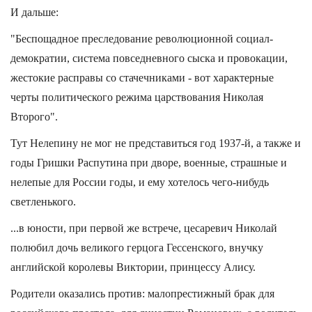
И дальше:
"Беспощадное преследование революционной социал-
демократии, система повседневного сыска и провокации,
жестокие расправы со стачечниками - вот характерные
черты политического режима царствования Николая
Второго".
Тут Нелепину не мог не представиться год 1937-й, а также и
годы Гришки Распутина при дворе, военные, страшные и
нелепые для России годы, и ему хотелось чего-нибудь
светленького.
...в юности, при первой же встрече, цесаревич Николай
полюбил дочь великого герцога Гессенского, внучку
английской королевы Виктории, принцессу Алису.
Родители оказались против: малопрестижный брак для