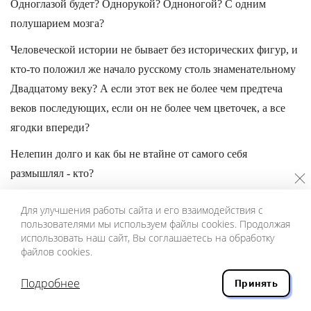
Одноглазой будет? Однорукой? Одноногой? С одним
полушарием мозга?
Человеческой истории не бывает без исторических фигур, и
кто-то положил же начало русскому столь знаменательному
Двадцатому веку? А если этот век не более чем предтеча
веков последующих, если он не более чем цветочек, а все
ягодки впереди?
Нелепин долго и как бы не втайне от самого себя
размышлял - кто?
Методика у Нелепина была: выстроить властителей России
Для улучшения работы сайта и его взаимодействия с
XX века в хронологическом порядке: Николай Второй -
пользователями мы используем файлы cookies. Продолжая
использовать наш сайт, Вы соглашаетесь на обработку
Львов - Керенский - Ленин - Сталин - Хрущев - Брежнев -
файлов cookies.
Андропов - Черненко - Горбачев - Ельцин, выстроив, взять в
толк, что в Двадцатом веке были в России империализм -
Подробнее
Принять
капитализм - коммунизм во многих своих обликах, а нынче