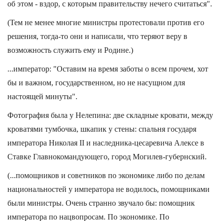
об этом - вздор, с которым правительству нечего считаться".
(Тем не менее многие министры протестовали против его
решения, тогда-то они и написали, что теряют веру в
возможность служить ему и Родине.)
...император: "Оставим на время заботы о всем прочем, хот
бы и важном, государственном, но не насущном для
настоящей минуты".
Фотография была у Нелепина: две складные кровати, между
кроватями тумбочка, шкапик у стены: спальня государя
императора Николая II и наследника-цесаревича Алексе в
Ставке Главнокомандующего, город Могилев-губернский.
(...помощников и советников по экономике либо по делам
национальностей у императора не водилось, помощниками
были министры. Очень странно звучало бы: помощник
императора по нацвопросам. По экономике. По