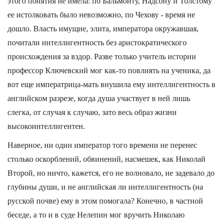
этого понятия не имела: по Бальмонту, Надсону и Толстому
ее истолковать было невозможно, по Чехову - время не
дошло. Власть имущие, элита, императора окружавшая,
почитали интеллигентность без аристократического
происхождения за вздор. Разве только учитель истории
профессор Ключевский мог как-то повлиять на ученика, да
вот еще императрица-мать внушила ему интеллигентность в
английском разрезе, когда душа участвует в ней лишь
слегка, от случая к случаю, зато весь образ жизни
высокоинтеллигентен.
Наверное, ни один император того времени не перенес
столько оскорблений, обвинений, насмешек, как Николай
Второй, но ничто, кажется, его не волновало, не задевало до
глубины души, и не английская ли интеллигентность (на
русской почве) ему в этом помогала? Конечно, в частной
беседе, а то и в суде Нелепин мог вручить Николаю