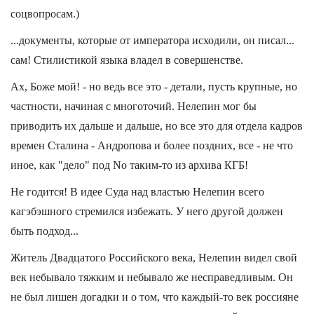
соцвопросам.)
...документы, которые от императора исходили, он писал...
сам! Стилистикой языка владел в совершенстве.
Ах, Боже мой! - но ведь все это - детали, пусть крупные, но
частности, начиная с многоточий. Нелепин мог бы
приводить их дальше и дальше, но все это для отдела кадров
времен Сталина - Андропова и более поздних, все - не что
иное, как "дело" под No таким-то из архива КГБ!
Не годится! В идее Суда над властью Нелепин всего
кагэбэшного стремился избежать. У него другой должен
быть подход...
Житель Двадцатого Российского века, Нелепин видел свой
век небывало тяжким и небывало же несправедливым. Он
не был лишен догадки и о том, что каждый-то век россияне