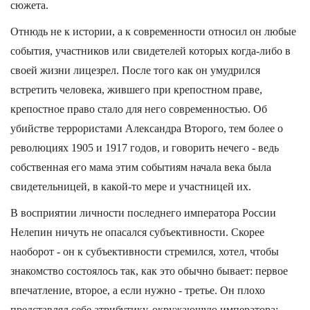
сюжета.
Отнюдь не к истории, а к современности относил он любые
события, участников или свидетелей которых когда-либо в
своей жизни лицезрел. После того как он умудрился
встретить человека, жившего при крепостном праве,
крепостное право стало для него современностью. Об
убийстве террористами Александра Второго, тем более о
революциях 1905 и 1917 годов, и говорить нечего - ведь
собственная его мама этим событиям начала века была
свидетельницей, в какой-то мере и участницей их.
В восприятии личности последнего императора России
Нелепин ничуть не опасался субъективности. Скорее
наоборот - он к субъективности стремился, хотел, чтобы
знакомство состоялось так, как это обычно бывает: первое
впечатление, второе, а если нужно - третье. Он плохо
представлял себе атрибутику, окружающую императора: