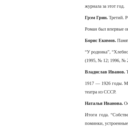
журнала за этот год.
Грэм Грин.
Третий. Р
Роман был впервые оп
Борис Екимов.
Памят
“У родника”, “Хлебно
(1995, № 12; 1996, № 2
Владислав Иванов.
Т
1917 — 1926 годы. М
театра из СССР.
Наталья Иванова.
Ос
Итоги года. “Собств
поминки, устроенные