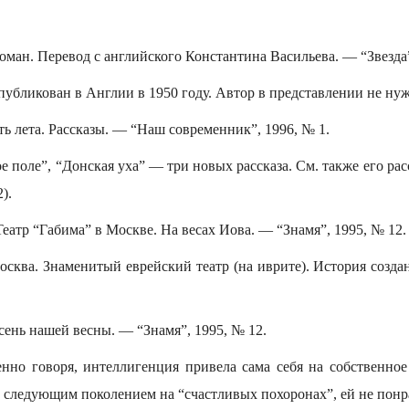
оман. Перевод с английского Константина Васильева. — “Звезда”
убликован в Англии в 1950 году. Автор в представлении не нуж
ь лета. Рассказы. — “Наш современник”, 1996, № 1.
е поле”, “Донская уха” — три новых рассказа. См. также его ра
).
еатр “Габима” в Москве. На весах Иова. — “Знамя”, 1995, № 12.
осква. Знаменитый еврейский театр (на иврите). История созда
ень нашей весны. — “Знамя”, 1995, № 12.
енно говоря, интеллигенция привела сама себя на собственно
 следующим поколением на “счастливых похоронах”, ей не понр