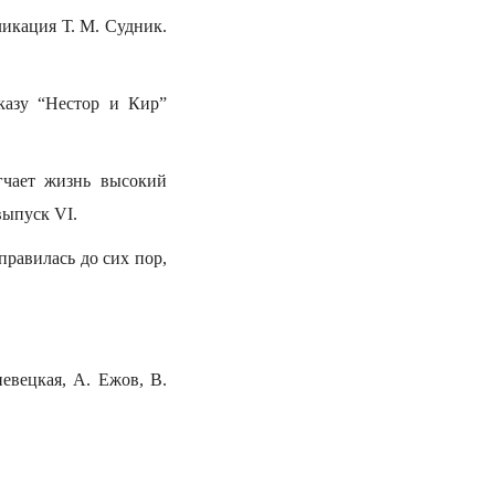
ликация Т. М. Судник.
казу “Нестор и Кир”
гчает жизнь высокий
выпуск VI.
правилась до сих пор,
евецкая, А. Ежов, В.