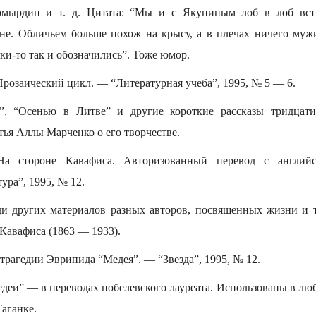
мырдин и т. д. Цитата: “Мы и с Якуниным лоб в лоб вст
не. Обличьем больше похож на крысу, а в плечах ничего мужи
и-то так и обозначились”. Тоже юмор.
розаический цикл. — “Литературная учеба”, 1995, № 5 — 6.
”, “Осенью в Литве” и другие короткие рассказы тридцатил
тья Аллы Марченко о его творчестве.
а стороне Кавафиса. Авторизованный перевод с англий
ура”, 1995, № 12.
ди других материалов разных авторов, посвященных жизни и т
Кавафиса (1863 — 1933).
трагедии Эврипида “Медея”. — “Звезда”, 1995, № 12.
едеи” — в переводах нобелевского лауреата. Использованы в лю
Таганке.