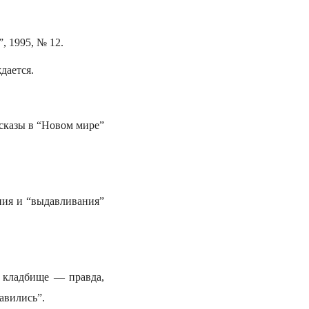
, 1995, № 12.
дается.
ссказы в “Новом мире”
ния и “выдавливания”
е кладбище — правда,
авились”.