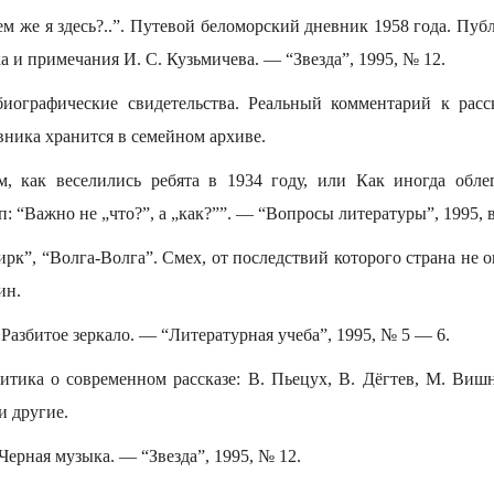
м же я здесь?..”. Путевой беломорский дневник 1958 года. Пуб
а и примечания И. С. Кузьмичева. — “Звезда”, 1995, № 12.
биографические свидетельства. Реальный комментарий к расс
вника хранится в семейном архиве.
, как веселились ребята в 1934 году, или Как иногда обле
: “Важно не „что?”, а „как?””. — “Вопросы литературы”, 1995, 
ирк”, “Волга-Волга”. Смех, от последствий которого страна не о
ин.
Разбитое зеркало. — “Литературная учеба”, 1995, № 5 — 6.
ритика о современном рассказе: В. Пьецух, В. Дёгтев, М. Вишн
и другие.
Черная музыка. — “Звезда”, 1995, № 12.