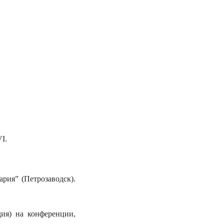
I.
рия” (Петрозаводск).
дия) на конференции,