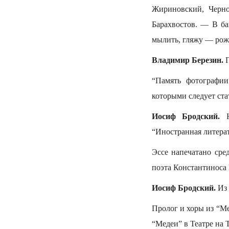
Жириновский, Черно
Барахвостов. — В ба
мылить, гляжу — рожк
Владимир Березин.
П
“Память фотографии
которыми следует ста
Иосиф Бродский.
Н
“Иностранная литерат
Эссе напечатано сре
поэта Константиноса 
Иосиф Бродский.
Из 
Пролог и хоры из “М
“Медеи” в Театре на 