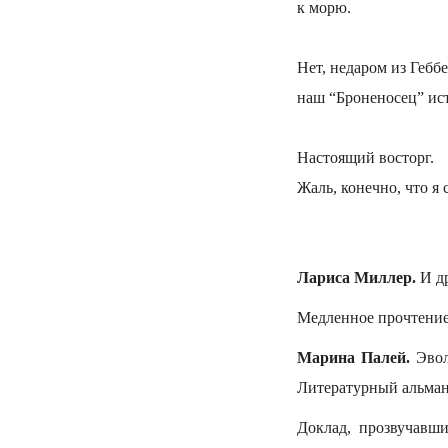
к морю.
Нет, недаром из Гебб
наш “Броненосец” ис
Настоящий восторг.
Жаль, конечно, что я
Лариса Миллер.
И др
Медленное прочтение 
Марина Палей.
Эвол
Литературный альмана
Доклад, прозвучавши