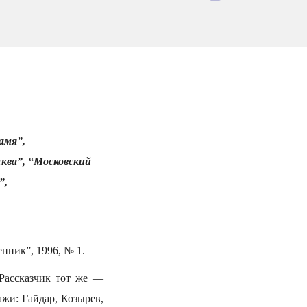
амя”,
ква”, “Московский
”,
нник”, 1996, № 1.
Рассказчик тот же —
жи: Гайдар, Козырев,