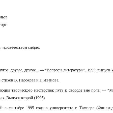
ельса
торг
 с человечеством спорю.
угое, другое, другое... — “Вопросы литературы”, 1995, выпуск V
стихов В. Набокова и Г. Иванова.
юция творческого мастерства: путь к свободе вне пола. — “Ма
х. Выпуск второй (1995).
й в сентябре 1995 года в университете г. Тампере (Финлян