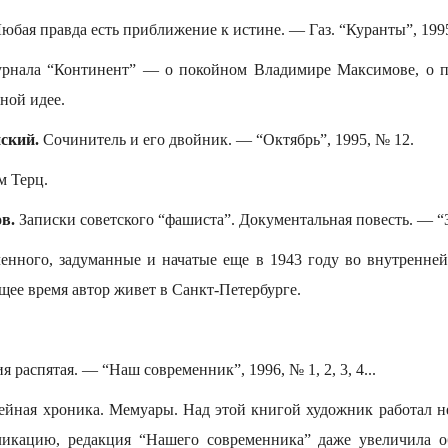
юбая правда есть приближение к истине. — Газ. “Куранты”, 1995
урнала “Континент” — о покойном Владимире Максимове, о 
ной идее.
ский.
Сочинитель и его двойник. — “Октябрь”, 1995, № 12.
м Терц.
в.
Записки советского “фашиста”. Документальная повесть. — “З
енного, задуманные и начатые еще в 1943 году во внутренне
ее время автор живет в Санкт-Петербурге.
я распятая. — “Наш современник”, 1996, № 1, 2, 3, 4...
ейная хроника. Мемуары. Над этой книгой художник работал не
ликацию, редакция “Нашего современника” даже увеличила о