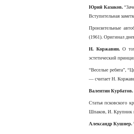
Юрий Казаков.
“Заче
Вступительная заметк
Пронзительные авто
(1961). Оригинал дне
Н. Коржавин.
О том
эстетический принцип
“Веселые ребята”, “Ц
— считает Н. Коржав
Валентин Курбатов.
Статья псковского к
Шпаков, И. Крупник 
Александр Кушнер.