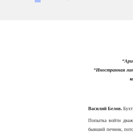
“Ари
“Иностранная лит
к
Василий Белов.
Бухт
Попытка войти дваж
бывший печник, пото