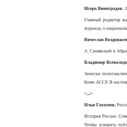
Игорь Виноградов.
Л
Главный редактор ж
журнала, о националь
Вячеслав Воздвижен
А. Синявский и Абра
Владимир Всеволодо
Записки политзаключ
Коми АССР. В настоящ
<...>
Илья Глазунов.
Росси
История России. Сем
Чтобы ускорить пуб