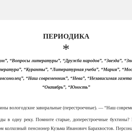
ПЕРИОДИКА
*
он”, “Вопросы литературы”, “Дружба народов”, “Звезда”, “Зн
ература”, “Куранты”, “Литературная учеба”, “Мария”, “Мос
омсомолец”, “Наш современник”, “Нева”, “Независимая газета
“Октябрь”, “Юность”
ины вологодские завиральные (перестроечные). — “Наш совреме
ды в одну реку. Помните старые, доперестроечные бухтины? 
м колхозный пенсионер Кузьма Иванович Барахвостов. Персона