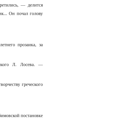
ретились, — делится
к... Он почал голову
етнего прозаика, за
ского Л. Лосева. —
ворчеству греческого
бимовской постановке