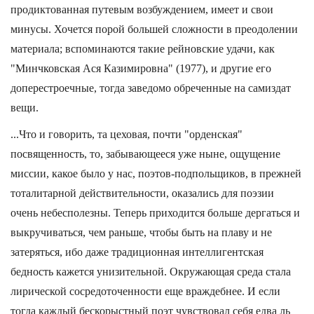
продиктованная путевым возбуждением, имеет и свои
минусы. Хочется порой большей сложности в преодолении
материала; вспоминаются такие рейновские удачи, как
"Минчковская Ася Казимировна" (1977), и другие его
доперестроечные, тогда заведомо обреченные на самиздат
вещи.
...Что и говорить, та цеховая, почти "орденская"
посвященность, то, забывающееся уже ныне, ощущение
миссии, какое было у нас, поэтов-подпольщиков, в прежней
тоталитарной действительности, оказались для поэзии
очень небесполезны. Теперь приходится больше дергаться и
выкручиваться, чем раньше, чтобы быть на плаву и не
затеряться, ибо даже традиционная интеллигентская
бедность кажется унизительной. Окружающая среда стала
лирической сосредоточенности еще враждебнее. И если
тогда каждый бескорыстный поэт чувствовал себя едва ль