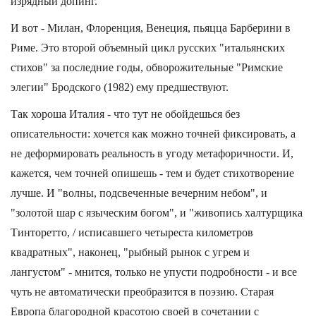
изрядный допинг.
И вот - Милан, Флоренция, Венеция, пьяцца Барберини в
Риме. Это второй объемный цикл русских "итальянских
стихов" за последние годы, обворожительные "Римские
элегии" Бродского (1982) ему предшествуют.
Так хороша Италия - что тут не обойдешься без
описательности: хочется как можно точней фиксировать, а
не деформировать реальность в угоду метафоричности. И,
кажется, чем точней опишешь - тем и будет стихотворение
лучше. И "волны, подсвеченные вечерним небом", и
"золотой шар с языческим богом", и "живопись халтурщика
Тинторетто, / исписавшего четыреста километров
квадратных", наконец, "рыбный рынок с угрем и
лангустом" - мнится, только не упусти подробности - и все
чуть не автоматически преобразится в поэзию. Старая
Европа благородной красотою своей в сочетании с