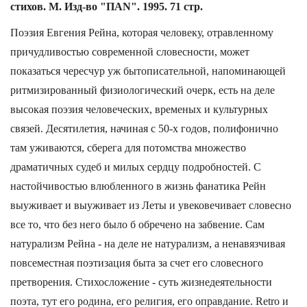
стихов. М. Изд-во "П
АN". 1995. 71 стр.
Поэзия Евгения Рейна, которая человеку, отравленному
причудливостью современной словесности, может
показаться чересчур уж бытописательной, напоминающей
ритмизированный физиологический очерк, есть на деле
высокая поэзия человеческих, временых и культурных
связей. Десятилетия, начиная с 50-х годов, полифонично
там уживаются, сберега для потомства множество
драматичных судеб и милых сердцу подробностей. С
настойчивостью влюбленного в жизнь фанатика Рейн
выуживает и выуживает из Леты и увековечивает словесно
все то, что без него было б обречено на забвение. Сам
натурализм Рейна - на деле не натурализм, а ненавязчивая
повсеместная поэтизация быта за счет его словесного
претворения. Стихосложение - суть жизнедеятельности
поэта, тут его родина, его религия, его оправдание. Retro и