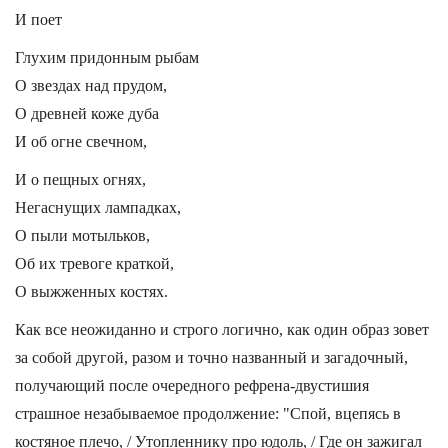
И поет
Глухим придонным рыбам
О звездах над прудом,
О древней коже дуба
И об огне свечном,
И о пещных огнях,
Негаснущих лампадках,
О пыли мотыльков,
Об их тревоге краткой,
О выжженных костях.
Как все неожиданно и строго логично, как один образ зовет
за собой другой, разом и точно названный и загадочный,
получающий после очередного рефрена-двустишия
страшное незабываемое продолжение: "Спой, вцепясь в
костяное плечо, / Утопленнику про юдоль, / Где он зажигал