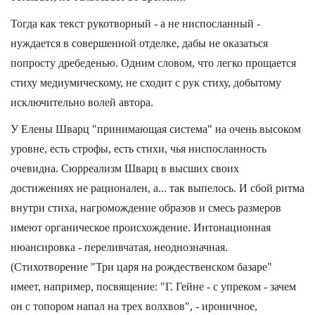
Тогда как текст рукотворный - а не ниспосланный -
нуждается в совершенной отделке, дабы не оказаться
попросту дребеденью. Одним словом, что легко прощается
стиху медиумическому, не сходит с рук стиху, добытому
исключительно волей автора.
У Елены Шварц "принимающая система" на очень высоком
уровне, есть строфы, есть стихи, чья ниспосланность
очевидна. Сюрреализм Шварц в высших своих
достижениях не рационален, а... так выпелось. И сбой ритма
внутри стиха, нагромождение образов и смесь размеров
имеют органическое происхождение. Интонационная
нюансировка - переливчатая, неоднозначная.
(Стихотворение "Три царя на рождественском базаре"
имеет, например, посвящение: "Г. Гейне - с упреком - зачем
он с топором напал на трех волхвов", - ироничное,