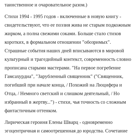
таинственное и очаровательное разом.)
Стихи 1994 - 1995 годов - включенные в новую книгу -
свидетельствуют, что ее поэзия жива не старым подкожным
жирком, а полна свежими соками. Больше стало стихов
коротких, в формальном отношении "обозримых".
Страшные события наших дней вписываются в мировой
культурный и трагедийный контекст, современность словно
прописана старыми мастерами. "На первое погребение
Гамсахурдиа", "Зарубленный священник" ("Священник,
погибший при начале конца, / Похожий на Люцифера и
Отца, / Немного светский и слишком деятельный, / Но
избранный в жертву...") - стихи, чья точность со сложным
фантастичным оттенком.
Лирическая героиня Елены Шварц - одновременно
эгоцентричная и самоотрешенная до юродства. Сочетание