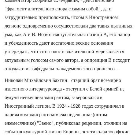
комментатор сборника С. Федякин, - действительно
"фрагмент длительного спора с самим собой", да и
затруднительно предположить, чтобы в Иностранном
легионе одновременно сосуществовали два таких пытливых
ума, как А и В. Но вот наступательная позици А, его напор
и убежденность дают достаточно веские основания
утверждать, что этот голос в значительной мере является
актуальным голосом самого автора, а оппозиция В исходит
откуда-то из кафедрально-академического прошлого...
Николай Михайлович Бахтин - старший брат всемирно
известного литературоведа - отступил с Белой армией и,
будучи неимущим эмигрантом, завербовался в
Иностранный легион. В 1924 - 1928 годах сотрудничал в
парижском эмигрантском еженедельнике (потом
ежемесячнике) "Звено", публиковал рецензии, отклики на
события культурной жизни Европы, эстетико-философские