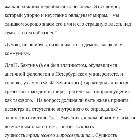
жалкие хижины первобытного человека. Этот демон,
который упорно и неустанно овладевает миром, - мы
слишком хорошо знаем его имя и его страшную власть над
теми, кто им соблазнен".
Думаю, не ошибусь, назвав им этого демона: марксизм-
коммунизм.
Для Н. Бахтина (а он был эллинистом, обучавшимся
античной филологии в Петербургском университете, и
говорят, у самого Ф. Ф. Зелинского) характерна апология
греческой трагедии и, шире, трагического мироощущения
как такового. "На вопрос: должна ли быть жизнь принята,
несмотря на отсутствие внутреннего ее оправдания? -
эллинство ответило "да". Выяснить, каким образом оказался
возможным такой ответ, - значит вскрыть
сущность
трагического миросозерцания...
Сущность