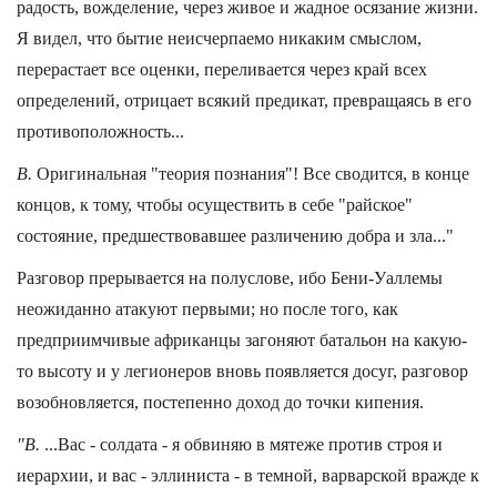
радость, вожделение, через живое и жадное осязание жизни.
Я видел, что бытие неисчерпаемо никаким смыслом,
перерастает все оценки, переливается через край всех
определений, отрицает всякий предикат, превращаясь в его
противоположность...
В.
Оригинальная "теория познания"! Все сводится, в конце
концов, к тому, чтобы осуществить в себе "райское"
состояние, предшествовавшее различению добра и зла..."
Разговор прерывается на полуслове, ибо Бени-Уаллемы
неожиданно атакуют первыми; но после того, как
предприимчивые африканцы загоняют батальон на какую-
то высоту и у легионеров вновь появляется досуг, разговор
возобновляется, постепенно доход до точки кипения.
"В.
...Вас - солдата - я обвиняю в мятеже против строя и
иерархии, и вас - эллиниста - в темной, варварской вражде к