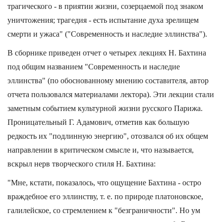
трагического - в приятии жизни, созерцаемой под знаком
уничтожения; трагедия - есть испытание духа зрелищем
смерти и ужаса" ("Современность и наследие эллинства").
В сборнике приведен отчет о четырех лекциях Н. Бахтина
под общим названием "Современность и наследие
эллинства" (по обоснованному мнению составителя, автор
отчета пользовался материалами лектора). Эти лекции стали
заметным событием культурной жизни русского Парижа.
Проницательный Г. Адамович, отметив как большую
редкость их "подлинную энергию", отозвался об их общем
направлении в критическом смысле и, что называется,
вскрыл нерв творческого стиля Н. Бахтина:
"Мне, кстати, показалось, что ощущение Бахтина - остро
враждебное его эллинству, т. е. по природе платоновское,
галилейское, со стремлением к "безграничности". Но ум