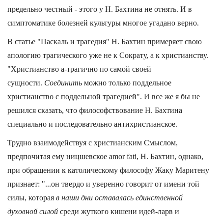
предельно честный - этого у Н. Бахтина не отнять. И в
симптоматике болезней культуры многое угадано верно.
В статье "Паскаль и трагедия" Н. Бахтин примеряет свою
апологию трагического уже не к Сократу, а к христианству.
"Христианство а-трагично по самой своей
сущности.
Соединить
можно только поддельное
христианство с поддельной трагедией". И все же я бы не
решился сказать, что философствование Н. Бахтина
специально и последовательно антихристианское.
Трудно взаимодействуя с христианским Смыслом,
предпочитая ему ницшевское amor fati, Н. Бахтин, однако,
при обращении к католическому философу Жаку Маритену
признает: "...он твердо и уверенно говорит от имени той
силы, которая
в наши дни оставалась единственной
духовной силой
среди жуткого кишени идей-ларв и