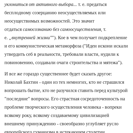
уклониться от активного выбора...
т. е. предаться
бесплодному созерцанию неосуществляемых или
неосуществимых возможностей. Это значит
отдаться
самосознанию без самоосуществления,
т.
е.
„внутренней жизни"
"). Кое в чем получает подкрепление
и его коммунистическая метаморфоза ("Идеи искони искали
утвердить себ в реальности, требовали власти, нудили к
повиновению, создавали очаги строительства и мятежа").
И все же гораздо существеннее будет сказать другое:
Николай Бахтин - один из тех немногих, кто не страшился
вопрошать бытие, кто не разучился ставить перед культурой
"последние" вопросы. Его страстная сосредоточенность на
проблеме творческого осуществления человека - вопреки
всякому року, всякому создаваемому цивилизацией
внешнему принуждению - своеобразно углубляет русло
европейского гуманизма в истекающем столетии.