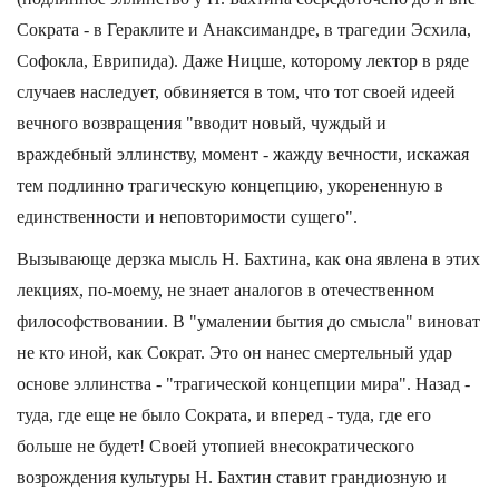
Сократа - в Гераклите и Анаксимандре, в трагедии Эсхила,
Софокла, Еврипида). Даже Ницше, которому лектор в ряде
случаев наследует, обвиняется в том, что тот своей идеей
вечного возвращения "вводит новый, чуждый и
враждебный эллинству, момент - жажду вечности, искажая
тем подлинно трагическую концепцию, укорененную в
единственности и неповторимости сущего".
Вызывающе дерзка мысль Н. Бахтина, как она явлена в этих
лекциях, по-моему, не знает аналогов в отечественном
философствовании. В "умалении бытия до смысла" виноват
не кто иной, как Сократ. Это он нанес смертельный удар
основе эллинства - "трагической концепции мира". Назад -
туда, где еще не было Сократа, и вперед - туда, где его
больше не будет! Своей утопией внесократического
возрождения культуры Н. Бахтин ставит грандиозную и