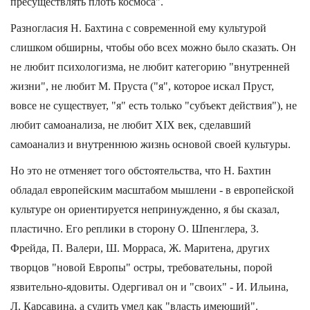
пресуществлять плоть космоса".
Разногласия Н. Бахтина с современной ему культурой
слишком обширны, чтобы обо всех можно было сказать. Он
не любит психологизма, не любит категорию "внутренней
жизни", не любит М. Пруста ("я", которое искал Пруст,
вовсе не существует, "я" есть только "субъект действия"), не
любит самоанализа, не любит XIX век, сделавший
самоанализ и внутреннюю жизнь основой своей культуры.
Но это не отменяет того обстоятельства, что Н. Бахтин
обладал европейским масштабом мышлени - в европейской
культуре он ориентируется непринужденно, я бы сказал,
пластично. Его реплики в сторону О. Шпенглера, З.
Фрейда, П. Валери, Ш. Морраса, Ж. Маритена, других
творцов "новой Европы" остры, требовательны, порой
язвительно-ядовиты. Одергивал он и "своих" - И. Ильина,
Л. Карсавина, а судить умел как "власть имеющий".