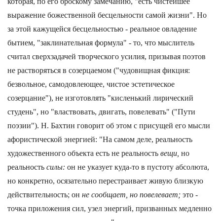
которая, по его броскому замечанию, "есть чистейшее
выражение божественной бесцельности самой жизни". Но
за этой кажущейся бесцельностью - реальное овладение
бытием, "заклинательная формула" - то, что мыслитель
считал сверхзадачей творческого усилия, призывая поэтов
не растворяться в созерцаемом ("чудовищная фикция:
безвольное, самодовлеющее, чистое эстетическое
созерцание"), не изготовлять "кисленький лирический
студень", но "властвовать, двигать, повелевать" ("Пути
поэзии"). Н. Бахтин говорит об этом с присущей его мысли
афористической энергией: "На самом деле, реальность
художественного объекта есть не реальность
вещи,
но
реальность
силы:
он не указует куда-то в пустоту абсолюта,
но конкретно, осязательно перестраивает живую близкую
действительность; он
не сообщает, но повелевает;
это -
точка приложения сил, узел энергий, призванных медленно