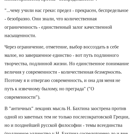
"...чему учили нас греки: предел - прекрасен, беспредельное
- безобразно. Они знали, что количественная
ограниченность - единственный залог качественной
насыщенности.
Через ограничение, отметение, выбор воссоздать в себе
малое, но завершенное единство - вот путь подлинного
творчества, подлинной жизни. Но единственное понимание
величия у современности - количественная
безмерность
.
Поэтому я и отвергаю современность, и она для меня не
путь к извечному былому, но преграда" ("О
современности").
В "античных" лекциях мысль Н. Бахтина заострена против
одной из заветных тем не только послесократовской Греции,
но и позднейшей русской философии - темы всеединства
(подлинное эллинство у Н. Бахтина сосредоточено до и вне