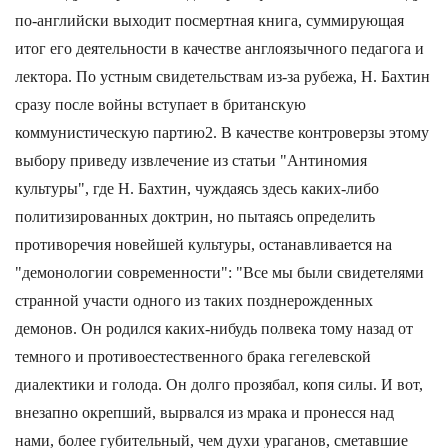
по-английски выходит посмертная книга, суммирующая
итог его деятельности в качестве англоязычного педагога и
лектора. По устным свидетельствам из-за рубежа, Н. Бахтин
сразу после войны вступает в британскую
коммунистическую партию2. В качестве контроверзы этому
выбору приведу извлечение из статьи "Антиномия
культуры", где Н. Бахтин, чуждаясь здесь каких-либо
политизированных доктрин, но пытаясь определить
противоречия новейшей культуры, останавливается на
"демонологии современности": "Все мы были свидетелями
странной участи одного из таких позднерожденных
демонов. Он родился каких-нибудь полвека тому назад от
темного и противоестественного брака гегелевской
диалектики и голода. Он долго прозябал, копя силы. И вот,
внезапно окрепший, вырвался из мрака и пронесся над
нами, более губительный, чем духи ураганов, сметавшие