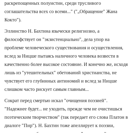
раскрепощенных полуистин, среди трусливого
соглашательства всех со всеми..." ("„Обращение" Жана
Кокто").
Эллинство Н. Бахтина язычески религиозно, а
философствует он "экзистенциально", дела упор на
проблеме человеческого существования и осуществления,
вслед за Ницше пытаясь наличного человека возвести в
качественно более высокое состояние. И конечно же, исходя
лишь из "утешительных" обетований христианства, не
чувствует его глубинных антиномий и вслед за Ницше
слишком часто рискует самым главным...
Сократ перед смертью искал "очищения поэзией".
"Надежнее будет... не уходить, прежде чем не очистишься
поэтическим творчеством" (так передает его слова Платон в
диалоге "Пир"). Н. Бахтин тоже апеллирует к поэзии,