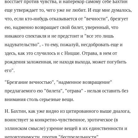
восстает против чувства, и наперекор самому себе Бахтин
еще утверждает то, чего уже не любит. И еще мне думалось,
что, если кто-нибудь отказывается от "вечности", брезгует
ею, надменно возвращает свой билет, уверенный, что
никакого спектакля и не предстоит и "все это лишь
надувательство", - то ему, пожалуй, несдобровать еще и
здесь, как это случилось и с Ницше. Отрава, в нем от
рождения заложенная, не находя выхода, может погубить
его".
"Брезгание вечностью", "надменное возвращение"
предлагаемого ею "билета", "отрава" - нельзя оставить без
внимания столь серьезные вещи.
Н. Бахтин, как уже видно из цитированного выше диалога,
воинствует за конкретно-чувственное, эротическое (в
эллинском смысле) узрение вещей в их единственности и
неповторимости, против "беспредельности".