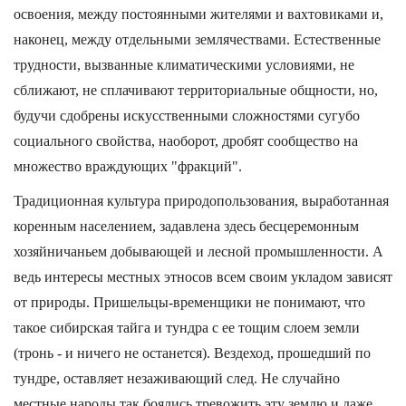
освоения, между постоянными жителями и вахтовиками и,
наконец, между отдельными землячествами. Естественные
трудности, вызванные климатическими условиями, не
сближают, не сплачивают территориальные общности, но,
будучи сдобрены искусственными сложностями сугубо
социального свойства, наоборот, дробят сообщество на
множество враждующих "фракций".
Традиционная культура природопользования, выработанная
коренным населением, задавлена здесь бесцеремонным
хозяйничаньем добывающей и лесной промышленности. А
ведь интересы местных этносов всем своим укладом зависят
от природы. Пришельцы-временщики не понимают, что
такое сибирская тайга и тундра с ее тощим слоем земли
(тронь - и ничего не останется). Вездеход, прошедший по
тундре, оставляет незаживающий след. Не случайно
местные народы так боялись тревожить эту землю и даже