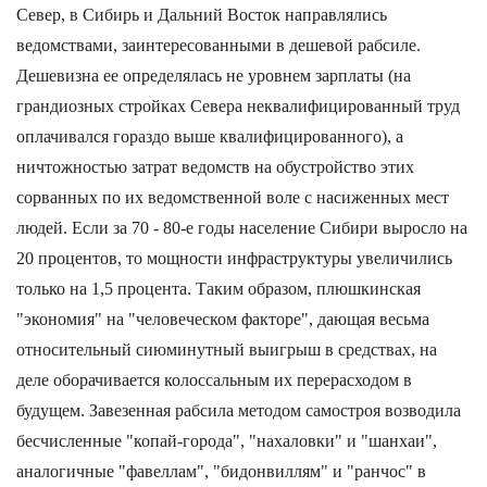
Север, в Сибирь и Дальний Восток направлялись
ведомствами, заинтересованными в дешевой рабсиле.
Дешевизна ее определялась не уровнем зарплаты (на
грандиозных стройках Севера неквалифицированный труд
оплачивался гораздо выше квалифицированного), а
ничтожностью затрат ведомств на обустройство этих
сорванных по их ведомственной воле с насиженных мест
людей. Если за 70 - 80-е годы население Сибири выросло на
20 процентов, то мощности инфраструктуры увеличились
только на 1,5 процента. Таким образом, плюшкинская
"экономия" на "человеческом факторе", дающая весьма
относительный сиюминутный выигрыш в средствах, на
деле оборачивается колоссальным их перерасходом в
будущем. Завезенная рабсила методом самостроя возводила
бесчисленные "копай-города", "нахаловки" и "шанхаи",
аналогичные "фавеллам", "бидонвиллям" и "ранчос" в