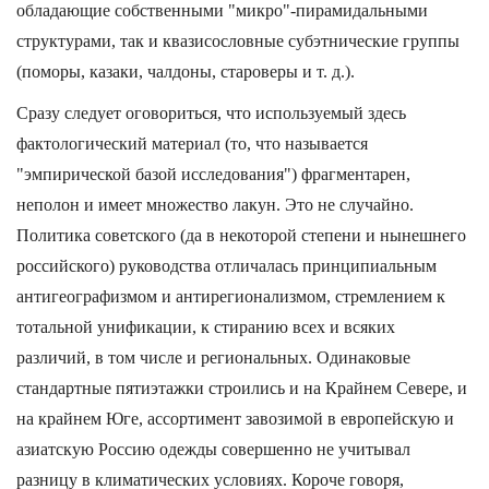
обладающие собственными "микро"-пирамидальными
структурами, так и квазисословные субэтнические группы
(поморы, казаки, чалдоны, староверы и т. д.).
Сразу следует оговориться, что используемый здесь
фактологический материал (то, что называется
"эмпирической базой исследования") фрагментарен,
неполон и имеет множество лакун. Это не случайно.
Политика советского (да в некоторой степени и нынешнего
российского) руководства отличалась принципиальным
антигеографизмом и антирегионализмом, стремлением к
тотальной унификации, к стиранию всех и всяких
различий, в том числе и региональных. Одинаковые
стандартные пятиэтажки строились и на Крайнем Севере, и
на крайнем Юге, ассортимент завозимой в европейскую и
азиатскую Россию одежды совершенно не учитывал
разницу в климатических условиях. Короче говоря,