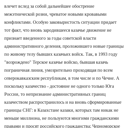
влечет вслед за собой дальнейшее обострение
межэтнической розни, чреватое новыми кровавыми
конфликтами. Особую заковыристость ситуации придает
тот факт, что вновь зародившееся казачье движение не
признает введенного за годы советской власти
административного деления, проложившего новые границы
по живому телу бывших казачьих войск. Так, в 1993 году
"возрождено" Терское казачье войско, бывшая казачь
пограничная линия, умозрительно проходящая по всем
северокавказским республикам, в том числе и по Чечне. А
поскольку казачество - достояние не одного только Юга
России, то непризнание административных границ
казачеством распространилось и на вновь сформированные
границы СНГ: в Казахстане казаки, которых там никак не
меньше миллиона, не пользуются многими гражданскими
правами и просят российского гражданства; Черноморское