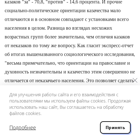
казаков "за" - 70,8, "против" - 14,6 процента. И прочие
социально-политические ориентации казачества мало
отличаются и в основном совпадают с установками всего
населения в целом. Разница во взглядах несхожих
возрастных групп более значительна, чем отличия казаков
от неказаков по тому же вопросу. Как гласит экспресс-отчет
об итогах вышеназванного социологического исследования,
"весьма примечательно, что ориентации на православие и
духовность незначительны и казачество этим совершенно не
отличается от неказачьего населения. Это позволяет сделать
вывод, что речь идет о создании современной, хотя и
Для улучшения работы сайта и его взаимодействия с
специфической социальной общности, котора имеет с
пользователями мы используем файлы cookies. Продолжая
дореволюционным казачеством некоторую культурную,
использовать наш сайт, Вы соглашаетесь на обработку
файлов cookies.
кровную связь, но все же не может быть воспринята как
перенос в Россию 90-х годов XX века социальной
Подробнее
Принять
общности, прекратившей свое существование в первой