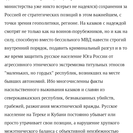
министерства уже никто всерьез не надеялся) сохранения за
Россией ее стратегических позиций в этом важнейшем, с
точки зрения геополитики, регионе. На казаков с надеждой
смотрят не только как на воинов-порубежников, но и как на
силу, способную вместо бессильного МВД навести строгий
внутренний порядок, подавить криминальный разгул и в то
же время защитить русское население Юга России от
агрессивного этнического экстремизма титульных этносов
"маленьких, но гордых" республик, возникших на месте
бывших автономий. Ибо многочисленны факты
насильственного выживания казаков и славян из
северокавказских республик, безнаказанных убийств,
грабежей, разжигания межэтнической вражды. Русское
население на Тереке и Кубани постоянно убывает или
просто утрачивает свои позиции, а нарушение хрупкого
межэтнического баланса с объективной неизбежностью