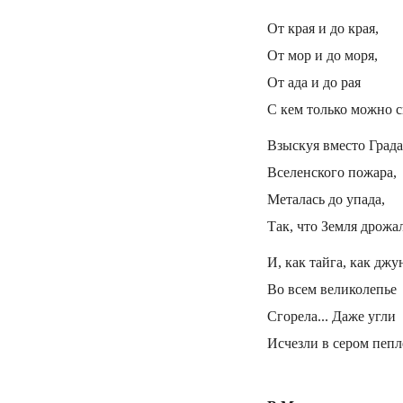
От края и до края,
От мор и до моря,
От ада и до рая
С кем только можно с
Взыскуя вместо Града
Вселенского пожара,
Металась до упада,
Так, что Земля дрожал
И, как тайга, как джу
Во всем великолепье
Сгорела... Даже угли
Исчезли в сером пепл