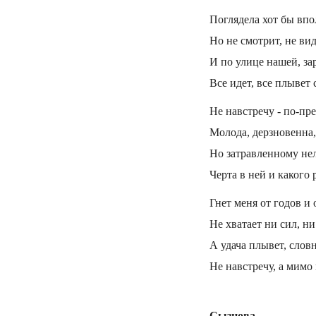
Поглядела хот бы впол
Но не смотрит, не ви
И по улице нашей, зар
Все идет, все плывет 
Не навстречу - по-пр
Молода, дерзновенна,
Но затравленному н
Черта в ней и какого 
Гнет меня от годов и 
Не хватает ни сил, ни
А удача плывет, словн
Не навстречу, а мимо
Сызнова...