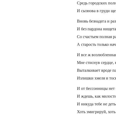
Средь городских пол
И сызнова в груди ще
Вновь безнадега и ра
И без пардона нищета
Со счастьем полная р
А старость только нач
И все ж возлюбленная
Мне стиснув сердце, 
Выталкивает вроде п
Излишки хмеля и тос
И от бессонницы нет 
И ждешь, как милости
И никуда тебе не деть
Хоть эмигрируй, хоть 