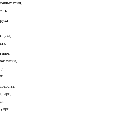
ночных улиц,
мит.
зруха
,
азлука,
ата.
 пара,
как тиски,
ара
ки.
средства,
, зари,
ся,
умри...