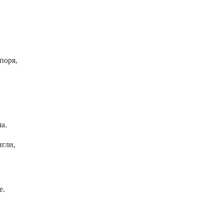
поря,
а.
нгли,
е.