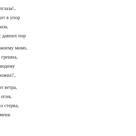
глаза!..
дит в упор
аза,
с давних пор
ежнему мимо,
 грешна,
елюдиму
рожна?..
от ветра,
 огня,
о стерва,
 меня.