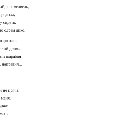
й, как медведь,
передыха,
у сидеть,
по одрам дико.
шарлатан,
лкий дьявол,
ный шарабан
, направил...
 не пряча,
 маня,
удача
 меня.