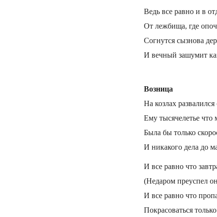
Ведь все равно и в от
От лежбища, где опо
Согнутся сызнова дер
И вечный зашумит к
Возница
На козлах развалился 
Ему тысячелетье что 
Была бы только скорос
И никакого дела до м
И все равно что завтр
(Недаром преуспел он 
И все равно что пропас
Покрасоваться только