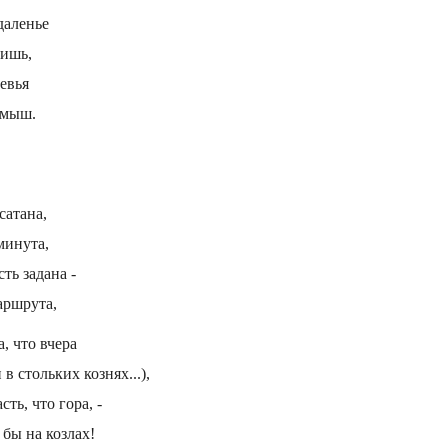
даленье
чишь,
евья
амыш.
сатана,
минута,
ть задана -
аршрута,
а, что вчера
в стольких кознях...),
ть, что гора, -
 бы на козлах!