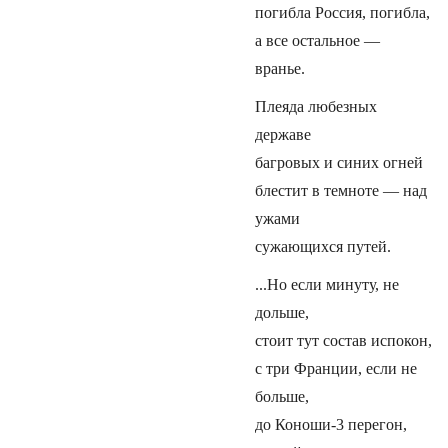
погибла Россия, погибла,
а все остальное —
вранье.
Плеяда любезных
державе
багровых и синих огней
блестит в темноте — над
ужами
сужающихся путей.
...Но если минуту, не
дольше,
стоит тут состав испокон,
с три Франции, если не
больше,
до Коноши-3 перегон,