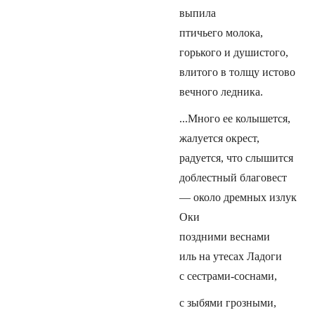
выпила
птичьего молока,
горького и душистого,
влитого в толщу истово
вечного ледника.
...Много ее колышется,
жалуется окрест,
радуется, что слышится
доблестный благовест
— около дремных излук
Оки
поздними веснами
иль на утесах Ладоги
с сестрами-соснами,
с зыбями грозными,