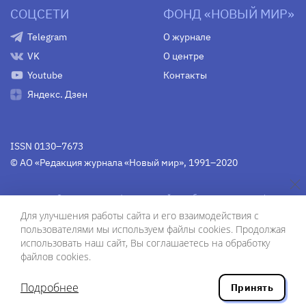
СОЦСЕТИ
ФОНД «НОВЫЙ МИР»
Telegram
О журнале
VK
О центре
Youtube
Контакты
Яндекс. Дзен
ISSN 0130–7673
© АО «Редакция журнала «Новый мир», 1991–2020
Свидетельство Федеральной службы по надзору в сфере
связи, информационных технологий и массовых
Для улучшения работы сайта и его взаимодействия с
коммуникаций
средства массовой информации
пользователями мы используем файлы cookies. Продолжая
(Роскомнадзор)
ПИ № Фс 77-75754 от 13 июня 2019 г.
использовать наш сайт, Вы соглашаетесь на обработку
файлов cookies.
Дизайн — Рустам Габбасов.
Шрифты — Zhivago Display и IBM Plex Sans.
Подробнее
Принять
Разработка сайта — ООО «Инфодизайн»
, 2020.