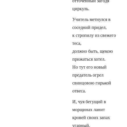
отточенный загодя
циркуль.
Учитель метнулся в
соседний придел,
к стропилу из свежего
теса,
должно быть, щекою
прижаться хотел.
Но тут его новый
предатель огрел
свинцовою гирькой
отвеса.
И, чуя бегущий в
морщинах ланит
кровей своих запах
угарный,