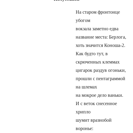
На старом фронтонце
убогом
вокзала заметно едва
название места: Берлога,
хоть значится Коноша-2.
Как будто тут, в
скрюченных клеммах
цигарок раздув огоньки,
прошли с пентаграммой
на шлемах
на мокрое дело ваньки.
И с веток снесенное
хрипло
шумит вразнобой
воронье: