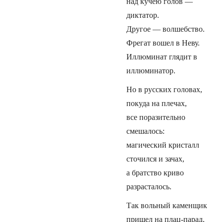
над кучею голов —
диктатор.
Другое — волшебство.
Фрегат вошел в Неву.
Иллюминат глядит в
иллюминатор.
Но в русских головах,
покуда на плечах,
все поразительно
смешалось:
магический кристалл
сточился и зачах,
а братство криво
разрасталось.
Так вольный каменщик
пришел на плац-парад,