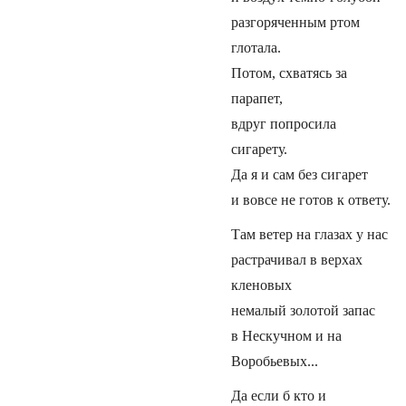
разгоряченным ртом
глотала.
Потом, схватясь за
парапет,
вдруг попросила
сигарету.
Да я и сам без сигарет
и вовсе не готов к ответу.
Там ветер на глазах у нас
растрачивал в верхах
кленовых
немалый золотой запас
в Нескучном и на
Воробьевых...
Да если б кто и