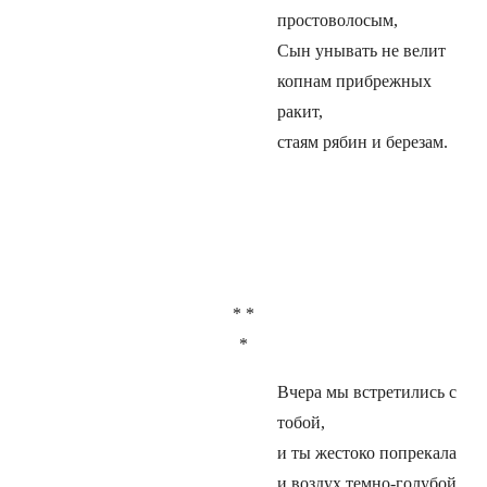
простоволосым,
Сын унывать не велит
копнам прибрежных
ракит,
стаям рябин и березам.
* *
*
Вчера мы встретились с
тобой,
и ты жестоко попрекала
и воздух темно-голубой