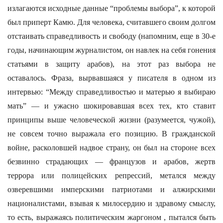
излагаются исходные данные “проблемы выбора”, к которой
был приперт Камю. Для человека, считавшего своим долгом
отстаивать справедливость и свободу (напомним, еще в 30-е
годы, начинающим журналистом, он навлек на себя гонения
статьями в защиту арабов), на этот раз выбора не
оставалось. Фраза, вырвавшаяся у писателя в одном из
интервью: “Между справедливостью и матерью я выбираю
мать” — и ужасно шокировавшая всех тех, кто ставит
принципы выше человеческой жизни (разумеется, чужой),
не совсем точно выражала его позицию. В гражданской
войне, расколовшей надвое страну, он был на стороне всех
безвинно страдающих — французов и арабов, жертв
террора или полицейских репрессий, метался между
озверевшими имперскими патриотами и алжирскими
националистами, взывая к милосердию и здравому смыслу,
то есть, выражаясь политическим жаргоном , пытался быть