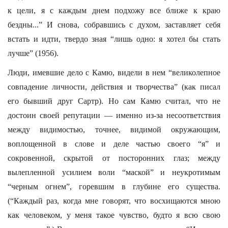
к цели, я с каждым днем подхожу все ближе к краю
бездны...” И снова, собравшись с духом, заставляет себя
встать и идти, твердо зная “лишь одно: я хотел бы стать
лучше” (1956).
Люди, имевшие дело с Камю, видели в нем “великолепное
совпадение личности, действия и творчества” (как писал
его бывший друг Сартр). Но сам Камю считал, что не
достоин своей репутации — именно из-за несоответствия
между видимостью, точнее, видимой окружающим,
воплощенной в слове и деле частью своего “я” и
сокровенной, скрытой от посторонних глаз; между
вылепленной усилием воли “маской” и неукротимым
“черным огнем”, горевшим в глубине его существа.
(“Каждый раз, когда мне говорят, что восхищаются мною
как человеком, у меня такое чувство, будто я всю свою