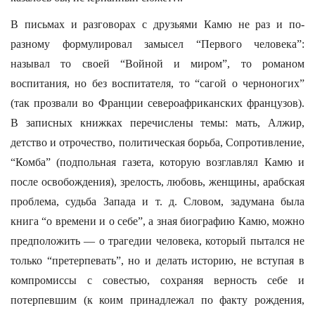
В письмах и разговорах с друзьями Камю не раз и по-
разному формулировал замысел “Первого человека”:
называл то своей “Войной и миром”, то романом
воспитания, но без воспитателя, то “сагой о черноногих”
(так прозвали во Франции североафриканских французов).
В записных книжках перечислены темы: мать, Алжир,
детство и отрочество, политическая борьба, Сопротивление,
“Комба” (подпольная газета, которую возглавлял Камю и
после освобождения), зрелость, любовь, женщины, арабская
проблема, судьба Запада и т. д. Словом, задумана была
книга “о времени и о себе”, а зная биографию Камю, можно
предположить — о трагедии человека, который пытался не
только “претерпевать”, но и делать историю, не вступая в
компромиссы с совестью, сохраняя верность себе и
потерпевшим (к коим принадлежал по факту рождения,