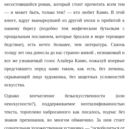
несостоявшийся роман, который стоит прочитать всем тем
— и может быть, только тем? — кто любит Камю. В этой
книге, вдруг вынырнувшей из другой эпохи и прибитой к
нашему берегу (подобно тем мифическим бутылкам с
прощальным посланием, которые бросали в море терпящие
бедствие), есть нечто большее, чем литература. Сквозь
толщу лет она донесла до нас странно живой , незнакомый и
все же узнаваемый голос Альбера Камю, пожалуй впервые
представшего перед нами таким, как есть, без личины,
скрывающей лицо художника, без защитных условностей
искусства.
Однако впечатление безыскусственности (или
неискусности?), поддерживаемое неотшлифованностью
текста, торопливо набросанного как писалось, подчас без
знаков препинания, во многом обманчиво. За ним стоит
сознательная художественная установка — “освободиться от