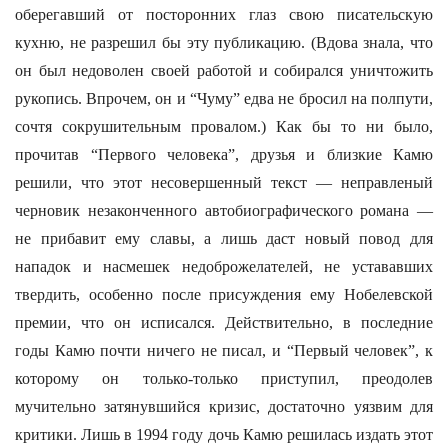
оберегавший от посторонних глаз свою писательскую
кухню, не разрешил бы эту публикацию. (Вдова знала, что
он был недоволен своей работой и собирался уничтожить
рукопись. Впрочем, он и “Чуму” едва не бросил на полпути,
сочтя сокрушительным провалом.) Как бы то ни было,
прочитав “Первого человека”, друзья и близкие Камю
решили, что этот несовершенный текст — неправленый
черновик незаконченного автобиографического романа —
не прибавит ему славы, а лишь даст новый повод для
нападок и насмешек недоброжелателей, не устававших
твердить, особенно после присуждения ему Нобелевской
премии, что он исписался. Действительно, в последние
годы Камю почти ничего не писал, и “Первый человек”, к
которому он только-только приступил, преодолев
мучительно затянувшийся кризис, достаточно уязвим для
критики. Лишь в 1994 году дочь Камю решилась издать этот