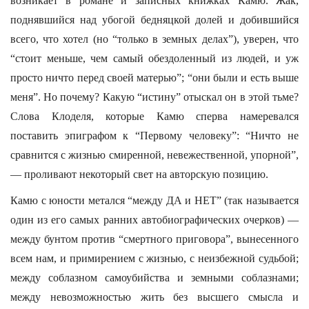
возникает в романе и записных книжках Камю. Жак,
поднявшийся над убогой бедняцкой долей и добившийся
всего, что хотел (но “только в земных делах”), уверен, что
“стоит меньше, чем самый обездоленный из людей, и уж
просто ничто перед своей матерью”; “они были и есть выше
меня”. Но почему? Какую “истину” отыскал он в этой тьме?
Слова Клоделя, которые Камю сперва намеревался
поставить эпиграфом к “Первому человеку”: “Ничто не
сравнится с жизнью смиренной, невежественной, упорной”,
— проливают некоторый свет на авторскую позицию.
Камю с юности метался “между ДА и НЕТ” (так называется
один из его самых ранних автобиографических очерков) —
между бунтом против “смертного приговора”, вынесенного
всем нам, и примирением с жизнью, с неизбежной судьбой;
между соблазном самоубийства и земными соблазнами;
между невозможностью жить без высшего смысла и