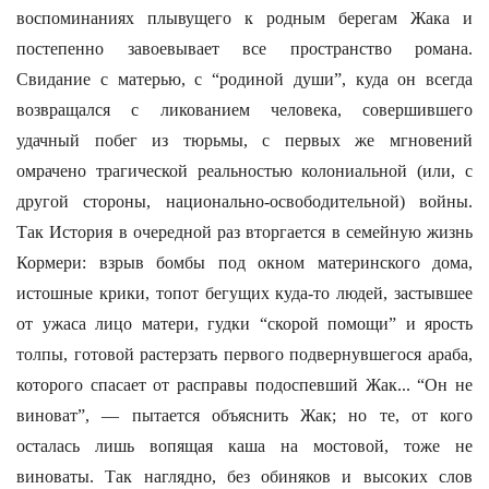
воспоминаниях плывущего к родным берегам Жака и
постепенно завоевывает все пространство романа.
Свидание с матерью, с “родиной души”, куда он всегда
возвращался с ликованием человека, совершившего
удачный побег из тюрьмы, с первых же мгновений
омрачено трагической реальностью колониальной (или, с
другой стороны, национально-освободительной) войны.
Так История в очередной раз вторгается в семейную жизнь
Кормери: взрыв бомбы под окном материнского дома,
истошные крики, топот бегущих куда-то людей, застывшее
от ужаса лицо матери, гудки “скорой помощи” и ярость
толпы, готовой растерзать первого подвернувшегося араба,
которого спасает от расправы подоспевший Жак... “Он не
виноват”, — пытается объяснить Жак; но те, от кого
осталась лишь вопящая каша на мостовой, тоже не
виноваты. Так наглядно, без обиняков и высоких слов