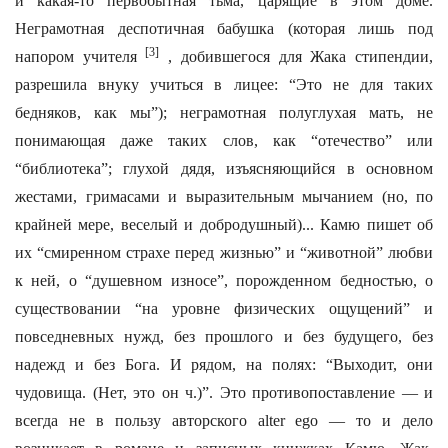
и какая-то первобытная тьма, царящие в этом доме.
Неграмотная деспотичная бабушка (которая лишь под
[3]
напором учителя
, добившегося для Жака стипендии,
разрешила внуку учиться в лицее: “Это не для таких
бедняков, как мы”); неграмотная полуглухая мать, не
понимающая даже таких слов, как “отечество” или
“библиотека”; глухой дядя, изъясняющийся в основном
жестами, гримасами и выразительным мычанием (но, по
крайней мере, веселый и добродушный)... Камю пишет об
их “смиренном страхе перед жизнью” и “животной” любви
к ней, о “душевном износе”, порожденном бедностью, о
существовании “на уровне физических ощущений” и
повседневных нужд, без прошлого и без будущего, без
надежд и без Бога. И рядом, на полях: “Выходит, они
чудовища. (Нет, это он ч.)”. Это противопоставление — и
всегда не в пользу авторского alter ego — то и дело