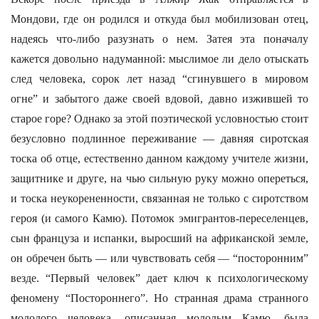
Мондови, где он родился и откуда был мобилизован отец,
надеясь что-либо разузнать о нем. Затея эта поначалу
кажется довольно надуманной: мыслимое ли дело отыскать
след человека, сорок лет назад “сгинувшего в мировом
огне” и забытого даже своей вдовой, давно изжившей то
старое горе? Однако за этой поэтической условностью стоит
безусловно подлинное переживание — давняя сиротская
тоска об отце, естественно данном каждому учителе жизни,
защитнике и друге, на чью сильную руку можно опереться,
и тоска неукорененности, связанная не только с сиротством
героя (и самого Камю). Потомок эмигрантов-переселенцев,
сын француза и испанки, выросший на африканской земле,
он обречен быть — или чувствовать себя — “посторонним”
везде. “Первый человек” дает ключ к психологическому
феномену “Постороннего”. Но странная драма странного
молодого человека, описанная молодым Камю, была