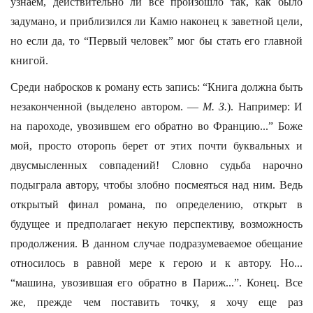
узнаем, действительно ли все произошло так, как было
задумано, и приблизился ли Камю наконец к заветной цели,
но если да, то “Первый человек” мог бы стать его главной
книгой.
Среди набросков к роману есть запись: “Книга должна быть
незаконченной (выделено автором. —
М. З.
). Например: И
на пароходе, увозившем его обратно во Францию...” Боже
мой, просто оторопь берет от этих почти буквальных и
двусмысленных совпадений! Словно судьба нарочно
подыграла автору, чтобы злобно посмеяться над ним. Ведь
открытый финал романа, по определению, открыт в
будущее и предполагает некую перспективу, возможность
продолжения. В данном случае подразумеваемое обещание
относилось в равной мере к герою и к автору. Но...
“машина, увозившая его обратно в Париж...”. Конец. Все
же, прежде чем поставить точку, я хочу еще раз