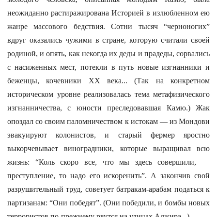
неожиданно растиражирована Историей в излюбленном ею
жанре массового бедствия. Сотни тысяч “черноногих”
вдруг оказались чужими в стране, которую считали своей
родиной, и опять, как некогда их деды и прадеды, сорвались
с насиженных мест, потекли в путь новые изгнанники и
беженцы, кочевники XX века... (Так на конкретном
историческом уровне реализовалась тема метафизического
изгнанничества, с юности преследовавшая Камю.) Жак
опоздал со своим паломничеством к истокам — из Мондови
эвакуируют колонистов, и старый фермер яростно
выкорчевывает виноградники, которые выращивал всю
жизнь: “Коль скоро все, что мы здесь совершили, —
преступление, то надо его искоренить”. А закончив свой
разрушительный труд, советует батракам-арабам податься к
партизанам: “Они победят”. (Они победили, и бомбы новых
террористов по-прежнему рвутся на улицах Алжира...)