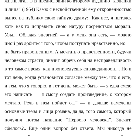
жизнь лгал”.) В предисловии ко второму изданию “Изнанки
и лица” (1954) Камю с несвойственной ему откровенностью
вынес на публику свою тайную драму: “Как все, я пытался
хоть как-то исправить свою натуру посредством морали.
Увы... Обладая энергией — а у меня она есть, — можно
иной раз добиться того, чтобы поступать нравственно, но —
не быть нравственным. А мечтать о нравственности, будучи
человеком страсти, значит обречь себя на несправедливость
в то самое время, как проповедуешь справедливость... Но в
тот день, когда установится согласие между тем, что я есть,
и тем, что я говорю, в тот день, может быть, — я едва смею
это написать — я смогу создать произведение, о котором
мечтаю. Речь в нем пойдет о...” — и дальше намечены
основные темы и лица романа, да-да, того самого, который
получил потом название “Первого человека”. Значит,
сбылось?.. Еще один вопрос без ответа. Мы никогда не