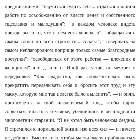
предписаниями: “научиться судить себя... отдаться двойной
работе по освобождению от власти денег и собственного
тщеславия и малодушия”; “в каждом человеке видеть
прежде всего то, что в нем есть хорошего”; “обращаться с
самим собой по всей строгости... Аскеза”; “совершать на
самом неблагородном поприще только самые благородные
поступки”; “освободиться от этого рабства — влечения к
женщинам” и т. д. и т. п. Иной раз, устав, он мечтает о
передышке: “Как сладостно, как соблазнительно было
прекратить переделывать себя и бросить этот труд и эту
маску, которую мне так нелегко было вылепить”, — и опять
принимается за свой нескончаемый труд, чтобы вдруг
сорваться, впасть в отчаянье, убедившись в бесплодности
многолетних стараний. “Я не хотел быть человеком бездны.
Я стремился к нормальной жизни изо всех сил — и ничего
не добился. Вместо того, чтобы мало-помалу приближаться