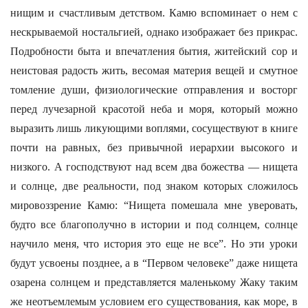
нищим и счастливым детством. Камю вспоминает о нем с
нескрываемой ностальгией, однако изображает без прикрас.
Подробности быта и впечатления бытия, житейский сор и
неистовая радость жить, весомая материя вещей и смутное
томление души, физиологические отправления и восторг
перед лучезарной красотой неба и моря, который можно
выразить лишь ликующими воплями, сосуществуют в книге
почти на равных, без привычной иерархии высокого и
низкого. А господствуют над всем два божества — нищета
и солнце, две реальности, под знаком которых сложилось
мировоззрение Камю: “Нищета помешала мне уверовать,
будто все благополучно в истории и под солнцем, солнце
научило меня, что история это еще не все”. Но эти уроки
будут усвоены позднее, а в “Первом человеке” даже нищета
озарена солнцем и представляется маленькому Жаку таким
же неотъемлемым условием его существования, как море, в