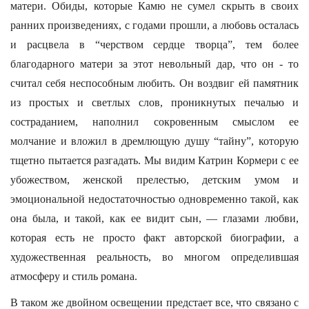
матери. Обиды, которые Камю не сумел скрыть в своих
ранних произведениях, с годами прошли, а любовь осталась
и расцвела в “черством сердце творца”, тем более
благодарного матери за этот невольный дар, что он - то
считал себя неспособным любить. Он воздвиг ей памятник
из простых и светлых слов, проникнутых печалью и
состраданием, наполнил сокровенным смыслом ее
молчание и вложил в дремлющую душу “тайну”, которую
тщетно пытается разгадать. Мы видим Катрин Кормери с ее
убожеством, женской прелестью, детским умом и
эмоциональной недостаточностью одновременно такой, как
она была, и такой, как ее видит сын, — глазами любви,
которая есть не просто факт авторской биографии, а
художественная реальность, во многом определившая
атмосферу и стиль романа.
В таком же двойном освещении предстает все, что связано с