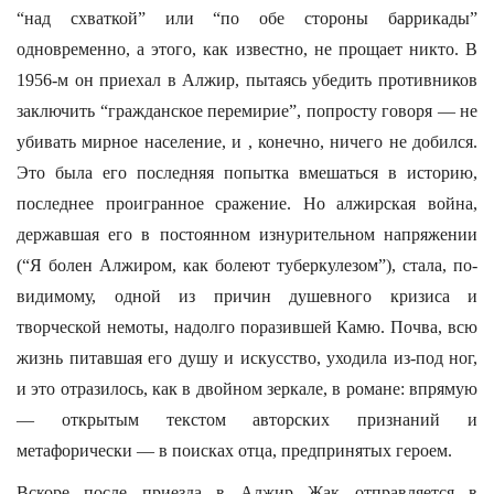
“над схваткой” или “по обе стороны баррикады”
одновременно, а этого, как известно, не прощает никто. В
1956-м он приехал в Алжир, пытаясь убедить противников
заключить “гражданское перемирие”, попросту говоря — не
убивать мирное население, и , конечно, ничего не добился.
Это была его последняя попытка вмешаться в историю,
последнее проигранное сражение. Но алжирская война,
державшая его в постоянном изнурительном напряжении
(“Я болен Алжиром, как болеют туберкулезом”), стала, по-
видимому, одной из причин душевного кризиса и
творческой немоты, надолго поразившей Камю. Почва, всю
жизнь питавшая его душу и искусство, уходила из-под ног,
и это отразилось, как в двойном зеркале, в романе: впрямую
— открытым текстом авторских признаний и
метафорически — в поисках отца, предпринятых героем.
Вскоре после приезда в Алжир Жак отправляется в