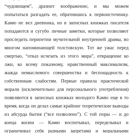
“чудовищем”, дразнит воображение, и мы можем
попытаться разгадать ее, обратившись к первоисточнику.
Камю не вел дневника, но в записных книжках писателя
попадаются и сугубо личные заметки, которые позволяют
проследить перипетии мучительной внутренней драмы, во
многом напоминающей толстовскую. Тот же ужас перед
смертью, “отказ исчезать из этого мира”, отвращение ко
лжи, ко всему показному, нравственный максимализм,
жажда немыслимого совершенства и беспощадность к
собственным слабостям. Первые правила практической
морали (исключительно для персонального употребления)
появляются в записных книжках молодого Камю еще в то
время, когда он делал самые крайние теоретические выводы
из абсурда бытия (“все позволено”). С той поры — и до
конца жизни — Камю воспитывал, переделывал и
ограничивал себя разными запретами и моральными