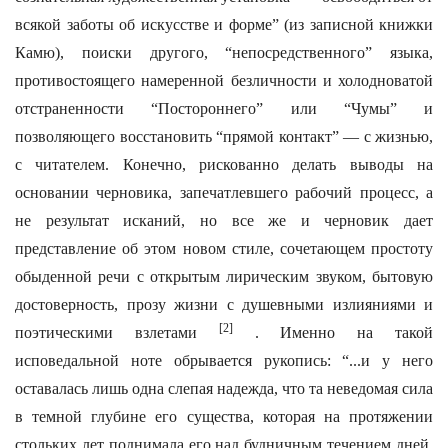
всякой заботы об искусстве и форме” (из записной книжки
Камю), поиски другого, “непосредственного” языка,
противостоящего намеренной безличности и холодноватой
отстраненности “Постороннего” или “Чумы” и
позволяющего восстановить “прямой контакт” — с жизнью,
с читателем. Конечно, рискованно делать выводы на
основании черновика, запечатлевшего рабочий процесс, а
не результат исканий, но все же и черновик дает
представление об этом новом стиле, сочетающем простоту
обыденной речи с открытым лирическим звуком, бытовую
достоверность, прозу жизни с душевными излияниями и
[2]
поэтическими взлетами
. Именно на такой
исповедальной ноте обрывается рукопись: “...и у него
оставалась лишь одна слепая надежда, что та неведомая сила
в темной глубине его существа, которая на протяжении
стольких лет поднимала его над будничным течением дней,