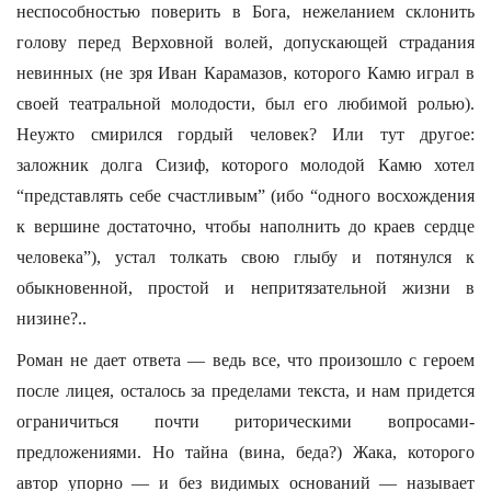
неспособностью поверить в Бога, нежеланием склонить
голову перед Верховной волей, допускающей страдания
невинных (не зря Иван Карамазов, которого Камю играл в
своей театральной молодости, был его любимой ролью).
Неужто смирился гордый человек? Или тут другое:
заложник долга Сизиф, которого молодой Камю хотел
“представлять себе счастливым” (ибо “одного восхождения
к вершине достаточно, чтобы наполнить до краев сердце
человека”), устал толкать свою глыбу и потянулся к
обыкновенной, простой и непритязательной жизни в
низине?..
Роман не дает ответа — ведь все, что произошло с героем
после лицея, осталось за пределами текста, и нам придется
ограничиться почти риторическими вопросами-
предложениями. Но тайна (вина, беда?) Жака, которого
автор упорно — и без видимых оснований — называет