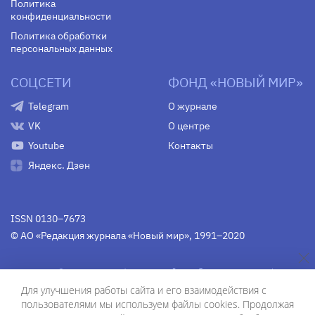
Политика
конфиденциальности
Политика обработки
персональных данных
СОЦСЕТИ
ФОНД «НОВЫЙ МИР»
Telegram
О журнале
VK
О центре
Youtube
Контакты
Яндекс. Дзен
ISSN 0130–7673
© АО «Редакция журнала «Новый мир», 1991–2020
Свидетельство Федеральной службы по надзору в сфере
связи, информационных технологий и массовых
Для улучшения работы сайта и его взаимодействия с
коммуникаций
средства массовой информации
пользователями мы используем файлы cookies. Продолжая
(Роскомнадзор)
ПИ № Фс 77-75754 от 13 июня 2019 г.