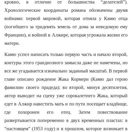
кровно, в отличие от большинства “делателей”).
Хронологические координаты романа обозначены двумя
войнами: первой мировой, которая отняла у Камю отца
(погибшего за тридевять земель от дома за неведомую ему
Францию), и войной в Алжире, которая угрожала жизни его
матери.
Камю успел написать только первую часть и начало второй,
контуры этого грандиозного замысла даже не намечены, но
все же угадывается изначально заданный масштаб. В первой
главе описано рождение Жака Кормери (Камю дал герою
фамилию своего прадеда); во второй, минуя десятилетия,
автор выводит на сцену уже сорокалетнего Жака, который
едет в Алжир навестить мать и по пути посещает кладбище,
где похоронен его отец. Затем повествование
развертывается попеременно в двух временных пластах: в
“настоящем” (1953 году) и в прошлом, которое возникает в