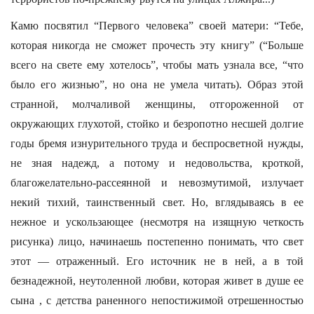
Камю посвятил “Первого человека” своей матери: “Тебе,
которая никогда не сможет прочесть эту книгу” (“Больше
всего на свете ему хотелось”, чтобы мать узнала все, “что
было его жизнью”, но она не умела читать). Образ этой
странной, молчаливой женщины, отгороженной от
окружающих глухотой, стойко и безропотно несшей долгие
годы бремя изнурительного труда и беспросветной нужды,
не зная надежд, а потому и недовольства, кроткой,
благожелательно-рассеянной и невозмутимой, излучает
некий тихий, таинственный свет. Но, вглядываясь в ее
нежное и ускользающее (несмотря на изящную четкость
рисунка) лицо, начинаешь постепенно понимать, что свет
этот — отраженный. Его источник не в ней, а в той
безнадежной, неутоленной любви, которая живет в душе ее
сына , с детства раненного непостижимой отрешенностью