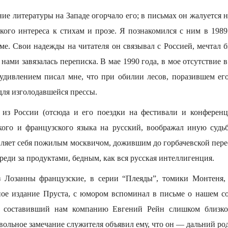
ние литературы на Западе огорчало его; в письмах он жалуется 
ского интереса к стихам и прозе. Я познакомился с ним в 1989
аме. Свои надежды на читателя он связывал с Россией, мечтал 
нами завязалась переписка. В мае 1990 года, в мое отсутствие в
удивлением писал мне, что при обилии лесов, поразившем его
 для изголодавшейся прессы.
из России (отсюда и его поездки на фестивали и конференц
кого и французского языка на русский, воображал иную судь
авляет себя пожилым москвичом, дожившим до горбачевской пер
ереди за продуктами, бедным, как вся русская интеллигенция.
 Лозанны французские, в серии “Плеяды”, томики Монтеня, 
ное издание Пруста, с юмором вспоминал в письме о нашем с
да составивший нам компанию Евгений Рейн слишком близк
вольное замечание служителя объявил ему, что он — дальний р