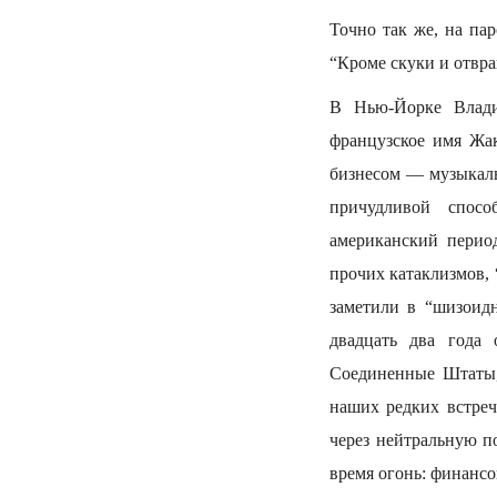
Точно так же, на па
“Кроме скуки и отвра
В Нью-Йорке Влади
французское имя Жак
бизнесом — музыкаль
причудливой спосо
американский перио
прочих катаклизмов,
заметили в “шизоид
двадцать два года 
Соединенные Штаты,
наших редких встреч
через нейтральную п
время огонь: финансо