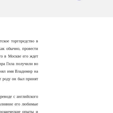
тское торгпредство в
как обычно, провести
то в Москве его ждет
ира Гила получили во
енял имя Владимир на
т роду он был принят
реводе с английского
 влияние его любимые
розаические опыты и