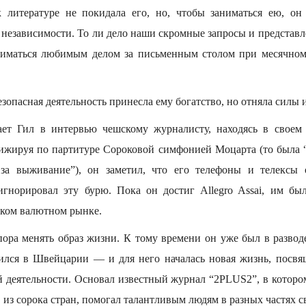
к литературе не покидала его, но, чтобы заниматься ею, он
независимости. То ли дело наши скромные запросы и представл
ниматься любимым делом за письменным столом при месячном
опасная деятельность принесла ему богатство, но отняла силы 
ает Гил в интервью чешскому журналисту, находясь в своем 
ижируя по партитуре Сороковой симфонией Моцарта (то была “
за выживание”), он заметил, что его телефоны и телексы 
игнорировал эту бурю. Пока он достиг Allegro Assai, им бы
ском валютном рынке.
пора менять образ жизни. К тому времени он уже был в развод
ился в Швейцарии — и для него началась новая жизнь, посв
ой деятельности. Основал известный журнал “2PLUS2”, в котор
в из сорока стран, помогал талантливым людям в разных частях с