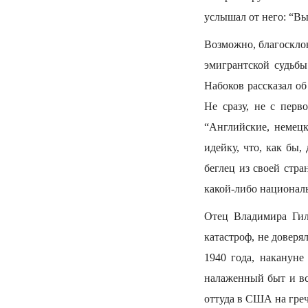
услышал от него: “В
Возможно, благоскло
эмигрантской судьбы
Набоков рассказал о
Не сразу, не с перв
“Английские, немецк
идейку, что, как бы,
беглец из своей стр
какой-либо национал
Отец Владимира Гил
катастроф, не довер
1940 года, накануне
налаженный быт и вс
оттуда в США на греч