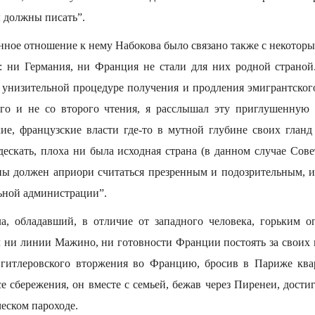
ы должны писать”.
нное отношение к нему Набокова было связано также с некото
: ни Германия, ни Франция не стали для них родной страной
б унизительной процедуре получения и продления эмигрантского
ого и не со второго чтения, я расслышал эту приглушенную
ие, французские власти где-то в мутной глубине своих глан
 дескать, плоха ни была исходная страна (в данном случае Сове
аны должен априори считаться презренным и подозрительным, и
ьной администрации”.
а, обладавший, в отличие от западного человека, горьким о
ял ни линии Мажино, ни готовности Франции постоять за своих
 гитлеровского вторжения во Францию, бросив в Париже квар
е сбережения, он вместе с семьей, бежав через Пиренеи, дости
еском пароходе.