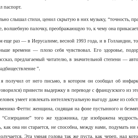
л паспорт.
льно слышал стихи, ценил скрытую в них музыку, “точность, пр
е, волшебную палочку, преображающую то, к чему она прикасает
 еще раз — в Иерусалиме, весной 1993 года, и в Голландии, т
ньше времени — плохо себя чувствовал. Его здоровье, подо
ассказ, предлагаемый читателю, в значительной степени — авт
ладбиществление ”.
я получил от него письмо, в котором он сообщал об инфарк
оговорился) привести выдержку в переводе с французского из э
еловек умеет извлекать интеллектуальную выгоду даже из собс
оменико Фетти: женщина, сидящая на фоне пустынного и безмя
“Созерцание” того же художника, где изображена мудрост
, как она ни старается, не способна, между нами, подумать ни 
олучается. Эта умная голова так же пуста, как череп, над ко