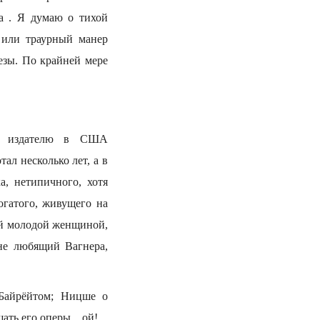
а . Я думаю о тихой
 или траурный манер
езы. По крайней мере
ил издателю в США
ал несколько лет, а в
а, нетипичного, хотя
огатого, живущего на
ой молодой женщиной,
не любящий Вагнера,
 Байрёйтом; Ницше о
ать его оперы... ой!