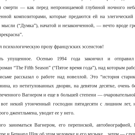
м смерти — как перед непроницаемой глубиной ночного неб
тенной композиторами, которые предаются ей на элегический
 мысли (“Думка”), начатой и незаконченной, — нечто вроде гр
прекрасна”.
л психологическую прозу французских эссеистов!
тать упущенное. Осенью 1994 года закончил и отправ
оман “The Fifth Season” (“Пятое время года”), над которым работ
исьме рассказал о работе над новеллой. Это “история старик
анина, из нетитулованных дворян, на девятом десятке, очень б
влеченного Вагнером и еще в большей степени — очаровательн
И вот некий утонченный господин пятидесяти с лишним лет, 
ого джентльмена, уводит ее у него.
го заниматься Вагнером, его перепиской, автобиографией,
ре и Бернард Шоу об этом человеке и его музыке... затем — слуш