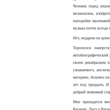
Человек перед лицо
меланхолии, изобре
наподобие маленькой
музыка почти всегда 
Нет, недаром он цени
Торопился наверс
автобиографический р
своем декабрьском п
узнаваемого, англич
материке, безумно у
лет под тридцать. 
добрый знакомый стар
Мне приходится мно
Вагнере, Лист о Вагне