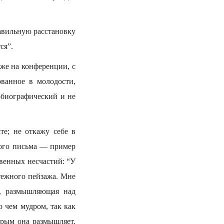
авильную расстановку
ся”.
оже на конференции, с
рванное в молодости,
обиографический и не
те; не откажу себе в
того письма — пример
твенных несчастий: “У
тежного пейзажа. Мне
ь, размышляющая над
о чем мудром, так как
торым она размышляет.