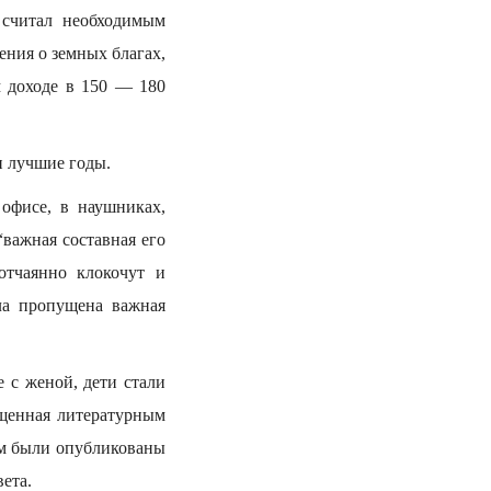
 считал необходимым
ения о земных благах,
 доходе в 150 — 180
и лучшие годы.
офисе, в наушниках,
важная составная его
отчаянно клокочут и
ла пропущена важная
е с женой, дети стали
ященная литературным
ом были опубликованы
вета.