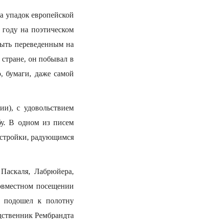
на упадок европейской
 году на поэтическом
быть переведенным на
 стране, он побывал в
, бумаги, даже самой
ии), с удовольствием
бу. В одном из писем
естройки, радующимся
Паскаля, Лабрюйера,
овместном посещении
о подошел к полотну
одственник Рембрандта