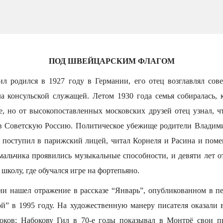
ПОД ШВЕЙЦАРСКИМ ФЛАГОМ
 родился в 1927 году в Германии, его отец возглавлял сове
ла консульской служащей. Летом 1930 года семья собиралась, 
е, но от высокопоставленных московских друзей отец узнал, ч
я в Советскую Россию. Политическое убежище родители Владим
 поступил в парижский лицей, читал Корнеля и Расина и пом
мальчика проявились музыкальные способности, и девяти лет о
школу, где обучался игре на фортепьяно.
ни нашел отражение в рассказе “Январь”, опубликованном в пе
ой” в 1995 году. На художественную манеру писателя оказали
оков; Набокову Гил в 70-е годы показывал в Монтрё свои п