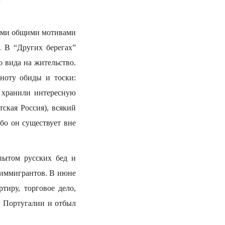
рыми общими мотивами
. В “Других берегах”
 вида на жительство.
 ноту обиды и тоски:
д хранили интересную
тская Россия), всякий
бо он существует вне
пытом русских бед и
 иммигрантов. В июне
тиру, торговое дело,
г Португалии и отбыл