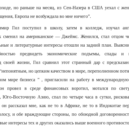
роходе, но раньше на месяц, из Сен-Назера в США уехал с же
щения, Европа не возбуждала во мне ничего”.
мир Гил поступил в школу, затем в колледж, изучал англ
 сменил на американское — Джеймс. Женился, стал отцом че
ные и литературные интересы отошли на задний план. Выяснил
бностью предвидеть экономические подъемы, спады и 
д своей жизни, Гил сравнил этот странный дар с предсказан
 “непонятным, но цепким качеством в мире, переполненном пот
ном мире бизнеса ” , пригласили на работу в международную
он провел в среде финансовых воротил, мотался по свету
 Юго-Восточную Азию, спал по четыре часа в сутки, рискова
 он рассказал мне, как не то в Африке, не то в Индокитае пер
олосу, и обе враждующие стороны, по обоюдной договоренност
вые интересы тех и других оказались выше военного противосто