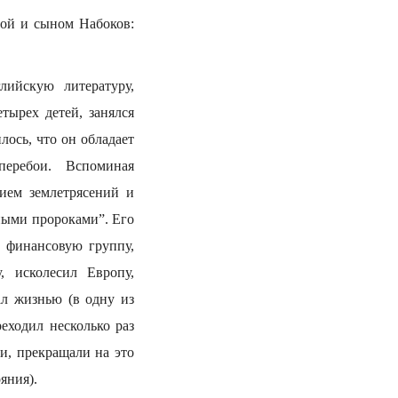
ной и сыном Набоков:
ийскую литературу,
тырех детей, занялся
ось, что он обладает
перебои. Вспоминая
ием землетрясений и
ными пророками”. Его
 финансовую группу,
, исколесил Европу,
л жизнью (в одну из
еходил несколько раз
и, прекращали на это
яния).