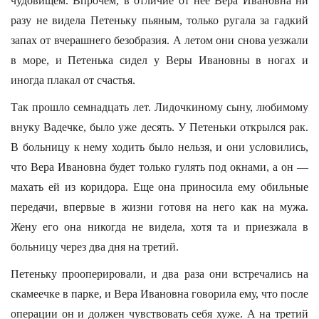
чудовищем. Впрочем, в отличие от нее Вера Ивановна ни
разу не видела Петеньку пьяным, только ругала за гадкий
запах от вчерашнего безобразия. А летом они снова уезжали
в море, и Петенька сидел у Веры Ивановны в ногах и
иногда плакал от счастья.
Так прошло семнадцать лет. Лидочкиному сыну, любимому
внуку Вадечке, было уже десять. У Петеньки открылся рак.
В больницу к нему ходить было нельзя, и они условились,
что Вера Ивановна будет только гулять под окнами, а он —
махать ей из коридора. Еще она приносила ему обильные
передачи, впервые в жизни готовя на него как на мужа.
Жену его она никогда не видела, хотя та и приезжала в
больницу через два дня на третий.
Петеньку прооперировали, и два раза они встречались на
скамеечке в парке, и Вера Ивановна говорила ему, что после
операции он и должен чувствовать себя хуже. А на третий