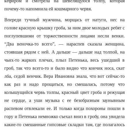
кефиром и смотрела на шевелящуюся толпу, которая
почему-то напомнила ей кошмарного червя.
Впереди тучный мужчина, морщась от натуги, нес на
голове красную крышку гроба, за ним двое молодых ребят с
поглупевшими от торжественности лицами несли венки.
“Два веночка-то всего”, — нараспев сказала женщина,
стоявшая рядом с ней. А дальше — дальше над толпой, на
чьих-то жарких плечах, плыл Петенька, весь ушедший в
гроб, так что всего-то и было видно что кончик носа, скат
лба, седой венчик. Вера Ивановна знала, что вот сейчас-то
как раз и надо прощаться, но смешалась, потому что
колышущийся червь толпы, красный цвет гроба и режущая
не сердце, а уши музыка с ее безобразным заунывным
распевом отвлекали ее. И только когда похороны пошли в
гору и Петенька немножко съехал вниз в гробу, она увидела
какие-то смешанные гипсовые складки там, где полагалось