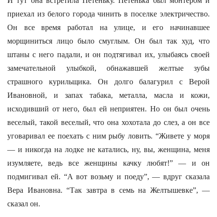
И тут она встретила Петеньку. Петенька был монтером и
приехал из белого города чинить в поселке электричество.
Он все время работал на улице, и его начинавшее
морщиниться лицо было смуглым. Он был так худ, что
штаны с него падали, и он подтягивал их, улыбаясь своей
замечательной улыбкой, обнажавшей желтые зубы
страшного курильщика. Он долго балагурил с Верой
Ивановной, и запах табака, металла, масла и кожи,
исходивший от него, был ей неприятен. Но он был очень
веселый, такой веселый, что она хохотала до слез, а он все
уговаривал ее поехать с ним рыбу ловить. “Живете у моря
— и никогда на лодке не катались, ну, вы, женщина, меня
изумляете, ведь все женщины качку любят!” — и он
подмигивал ей. “А вот возьму и поеду”, — вдруг сказала
Вера Ивановна. “Так завтра в семь на Желтышевке”, —
сказал он.