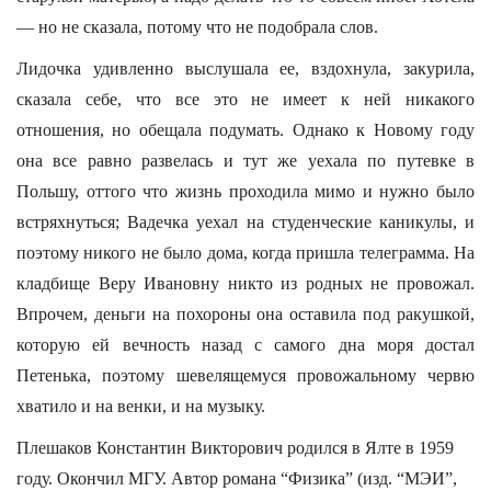
— но не сказала, потому что не подобрала слов.
Лидочка удивленно выслушала ее, вздохнула, закурила,
сказала себе, что все это не имеет к ней никакого
отношения, но обещала подумать. Однако к Новому году
она все равно развелась и тут же уехала по путевке в
Польшу, оттого что жизнь проходила мимо и нужно было
встряхнуться; Вадечка уехал на студенческие каникулы, и
поэтому никого не было дома, когда пришла телеграмма. На
кладбище Веру Ивановну никто из родных не провожал.
Впрочем, деньги на похороны она оставила под ракушкой,
которую ей вечность назад с самого дна моря достал
Петенька, поэтому шевелящемуся провожальному червю
хватило и на венки, и на музыку.
Плешаков Константин Викторович родился в Ялте в 1959
году. Окончил МГУ. Автор романа “Физика” (изд. “МЭИ”,