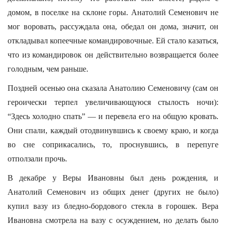
домом, в поселке на склоне горы. Анатолий Семенович не
мог воровать, рассуждала она, обедал он дома, значит, он
откладывал копеечные командировочные. Ей стало казаться,
что из командировок он действительно возвращается более
голодным, чем раньше.
Поздней осенью она сказала Анатолию Семеновичу (сам он
героически терпел увеличивающуюся стылость ночи):
“Здесь холодно спать” — и перевела его на общую кровать.
Они спали, каждый отодвинувшись к своему краю, и когда
во сне соприкасались, то, проснувшись, в перепуге
отползали прочь.
В декабре у Веры Ивановны был день рождения, и
Анатолий Семенович из общих денег (других не было)
купил вазу из бледно-бордового стекла в горошек. Вера
Ивановна смотрела на вазу с осуждением, но делать было