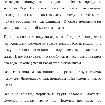
ситцевую рябинку, ни — справа — белого города, на
который Вера Ивановна время от времени переводила
взгляд, но потом спохватывалась, потому что это могло
показаться Лидочке “уж слишком”. И снова подмаргивала
морю, как немощный маленький маяк.
Тридцать пять лет тому назад, когда Лидочке было десять
лет, Анатолий Семенович возвратился с работы, походил по
дому, погладил кончиками пальцев мебель, покашлял и
сказал Вере Ивановне, что влюбился и что, промучившись
два года, наконец месяц назад стал любовником.
Вера Ивановна, мешая вишневое варенье в тазу и снимая
пенку для Лидочки, охнула, прикрыла губы ладонью, как от
удара.
Все еще кашляя, морщась и крутя головой, Анатолий
Семенович мычал что-то про Лидочку, про дом, про