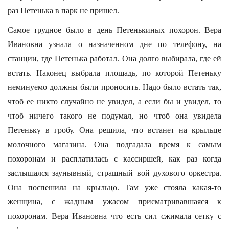
раз Петенька в парк не пришел.
Самое трудное было в день Петенькиных похорон. Вера
Ивановна узнала о назначенном дне по телефону, на
станции, где Петенька работал. Она долго выбирала, где ей
встать. Наконец выбрала площадь, по которой Петеньку
неминуемо должны были проносить. Надо было встать так,
чтоб ее никто случайно не увидел, а если бы и увидел, то
чтоб ничего такого не подумал, но чтоб она увидела
Петеньку в гробу. Она решила, что встанет на крыльце
молочного магазина. Она подгадала время к самым
похоронам и расплатилась с кассиршей, как раз когда
заслышался заунывный, страшный вой духового оркестра.
Она поспешила на крыльцо. Там уже стояла какая-то
женщина, с жадным ужасом присматривавшаяся к
похоронам. Вера Ивановна что есть сил сжимала сетку с