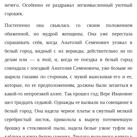
нечего. Особенно ее раздражал легкомысленный уютный
горошек.
Постепенно она свыклась со своим положением
обиженной, но мудрой женщины. Она уже перестала
спрашивать себя, когда Анатолий Семенович уезжал в
белый город, видный с их веранды, действительно ли по
делам или — к
той
, и, когда ее поездка в белый город
совпадала с поездкой Анатолия Семеновича, уже больше не
шарила глазами по сторонам, с мукой выискивая его и ее,
которые, по ее предположениям, должны были затаиться в
какой-то непроезжей аллее. Так прошел год; Вере Ивановне
шел тридцать седьмой. Однажды ее вызвали на совещание в
белый город. Она надела черное платье в смутный мелкий
серебристый листок, приколола к вырезу потемневшую
брошку в стеклянной пыли, надела белые узкие туфли на
каблуке и взяла белую сумочку. Другого выходного наряда у