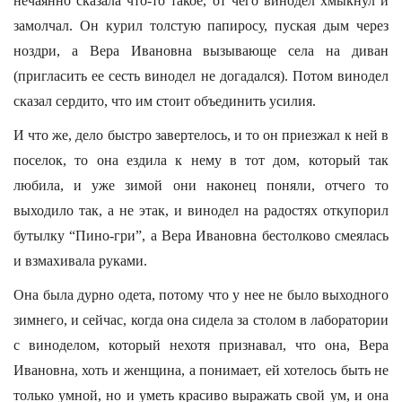
нечаянно сказала что-то такое, от чего винодел хмыкнул и
замолчал. Он курил толстую папиросу, пуская дым через
ноздри, а Вера Ивановна вызывающе села на диван
(пригласить ее сесть винодел не догадался). Потом винодел
сказал сердито, что им стоит объединить усилия.
И что же, дело быстро завертелось, и то он приезжал к ней в
поселок, то она ездила к нему в тот дом, который так
любила, и уже зимой они наконец поняли, отчего то
выходило так, а не этак, и винодел на радостях откупорил
бутылку “Пино-гри”, а Вера Ивановна бестолково смеялась
и взмахивала руками.
Она была дурно одета, потому что у нее не было выходного
зимнего, и сейчас, когда она сидела за столом в лаборатории
с виноделом, который нехотя признавал, что она, Вера
Ивановна, хоть и женщина, а понимает, ей хотелось быть не
только умной, но и уметь красиво выражать свой ум, и она