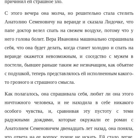
причинил ей страшное зло.
С этого вечера она молча, но решительно стала стелить
Анатолию Семеновичу на веранде и сказала Лидочке, что
папе доктор велел спать на свежем воздухе, потому что у
него голова болит. Вера Ивановна машинально спрашивала
себя, что она будет делать, когда станет холодно и спать на
веранде окажется невозможным, и соседство с мужем в
постели, бывшее раньше таким же незначащим, как объятие
с подушкой, теперь представлялось ей исполненным какого-
то грозного и страшного смысла.
Как полагалось, она спрашивала себя, любит ли она этого
ничтожного человека, и не находила в себе никакого
особого чувства, и, сравнивая эту пустоту с теми
радужными дождями, которые окружали ее роман с
Анатолием Семеновичем двенадцать лет назад, она поняла,
что ответа на ее вопрос лучше не искать. Ей стало легче.