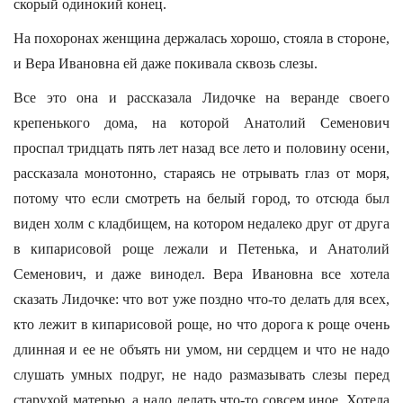
скорый одинокий конец.
На похоронах женщина держалась хорошо, стояла в стороне,
и Вера Ивановна ей даже покивала сквозь слезы.
Все это она и рассказала Лидочке на веранде своего
крепенького дома, на которой Анатолий Семенович
проспал тридцать пять лет назад все лето и половину осени,
рассказала монотонно, стараясь не отрывать глаз от моря,
потому что если смотреть на белый город, то отсюда был
виден холм с кладбищем, на котором недалеко друг от друга
в кипарисовой роще лежали и Петенька, и Анатолий
Семенович, и даже винодел. Вера Ивановна все хотела
сказать Лидочке: что вот уже поздно что-то делать для всех,
кто лежит в кипарисовой роще, но что дорога к роще очень
длинная и ее не объять ни умом, ни сердцем и что не надо
слушать умных подруг, не надо размазывать слезы перед
старухой матерью, а надо делать что-то совсем иное. Хотела