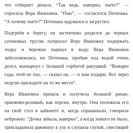
что отбирает деньги. “Так ведь, наверно, пьете?” —
спросила Вера Ивановна. “Пью”, — согласился Петенька.
“А почему пьете?” Петенька задумался и загрустил.
Подгребя к берегу, он застенчиво разделся до черных
сатиновых трусов, попросил Веру Ивановну подержать
лодку и бережно нырнул в воду. Вера Ивановна
забеспокоилась, но Петенька, пробыв под водой очень
долго, вынырнул с большой горбатой ракушкой. “Выварю
гада, чтоб не пах, — сказал он, — и вам подарю. Вот через
неделю приходите на то же место”.
Вера Ивановна пришла и получила большой рапан,
оранжево-розовый, как персик, внутри. Она положила его
на свой стол в кабинете и, когда спрашивали, говорила
небрежно: “Дочка забыла, наверно”, а когда никого не было,
прикладывала раковину к уху и слушала глухой, свистящий