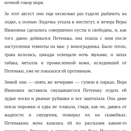
ночной говор моря.
За этот август они еще несколько раз ездили рыбачить на
лодке, а осенью Лидочка уехала в институт, и вечера Веры
Ивановны сделались совершенно пусты и свободны, и, как
того давно добивался Петенька, она пошла с ним после
наступления темноты на мыс у виноградника. Было тепло,
трава кололась, цикады освещали ночь звуками, и запах
табака, металла и промасленной кожи, исходивший от
Петеньки, уже не показался ей противным.
Зимой они — опять же вечерами — гуляли в парках; Вера
Ивановна заставила смущавшегося Петеньку отдать ей
худые носки и рваные рубашки и все заштопала. Она даже
пекла пирожки и едва не плакала, глядя, как он, давясь от
жадности и смущения, пожирал их на скамейках.
Петенькина жена казалась ей по рассказам каким-то