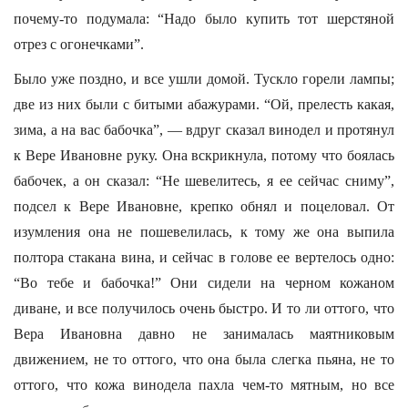
почему-то подумала: “Надо было купить тот шерстяной
отрез с огонечками”.
Было уже поздно, и все ушли домой. Тускло горели лампы;
две из них были с битыми абажурами. “Ой, прелесть какая,
зима, а на вас бабочка”, — вдруг сказал винодел и протянул
к Вере Ивановне руку. Она вскрикнула, потому что боялась
бабочек, а он сказал: “Не шевелитесь, я ее сейчас сниму”,
подсел к Вере Ивановне, крепко обнял и поцеловал. От
изумления она не пошевелилась, к тому же она выпила
полтора стакана вина, и сейчас в голове ее вертелось одно:
“Во тебе и бабочка!” Они сидели на черном кожаном
диване, и все получилось очень быстро. И то ли оттого, что
Вера Ивановна давно не занималась маятниковым
движением, не то оттого, что она была слегка пьяна, не то
оттого, что кожа винодела пахла чем-то мятным, но все