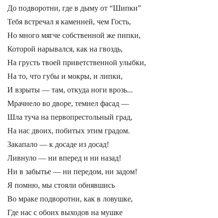
До подворотни, где в дыму от “Шипки”
Тебя встречал я каменней, чем Гость,
Но много мягче собственной же пипки,
Которой нарывался, как на гвоздь,
На грусть твоей приветственной улыбки,
На то, что губы и мокры, и липки,
И взрыты — там, откуда ноги врозь...
Мрачнело во дворе, темнел фасад —
Шла туча на первопрестольный град,
На нас двоих, побитых этим градом.
Закапало — к досаде из досад!
Ливнуло — ни вперед и ни назад!
Ни в забытье — ни передом, ни задом!
Я помню, мы стояли обнявшись
Во мраке подворотни, как в ловушке,
Где нас с обоих выходов на мушке