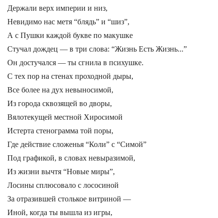
Держали верх империи и низ,
Невидимо нас метя “блядь” и “шиз”,
А с Пушки каждой букве по макушке
Стучал дождец — в три слова: “Жизнь Есть Жизнь...”
Он достучался — ты сгнила в психушке.
С тех пор на стенах проходной дыры,
Все более на дух невыносимой,
Из города сквозящей во дворы,
Вялотекущей местной Хиросимой
Истерта стенограмма той поры,
Где действие сложенья “Коли” с “Симой”
Под графикой, в словах невыразимой,
Из жизни вычтя “Новые миры”,
Лосины сплюсовало с лососиной
За отразившей столькое витриной —
Иной, когда ты вышла из игры,