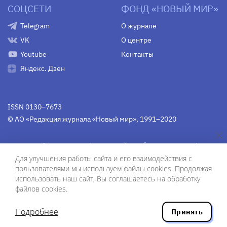
СОЦСЕТИ
ФОНД «НОВЫЙ МИР»
Telegram
О журнале
VK
О центре
Youtube
Контакты
Яндекс. Дзен
ISSN 0130–7673
© АО «Редакция журнала «Новый мир», 1991–2020
Свидетельство Федеральной службы по надзору в сфере
связи, информационных технологий и массовых
Для улучшения работы сайта и его взаимодействия с
коммуникаций
средства массовой информации
пользователями мы используем файлы cookies. Продолжая
(Роскомнадзор)
ПИ № Фс 77-75754 от 13 июня 2019 г.
использовать наш сайт, Вы соглашаетесь на обработку
файлов cookies.
Дизайн — Рустам Габбасов.
Шрифты — Zhivago Display и IBM Plex Sans.
Подробнее
Принять
Разработка сайта — ООО «Инфодизайн»
, 2020.