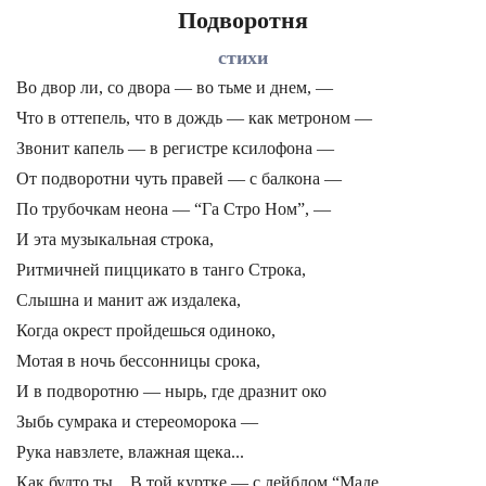
Подворотня
стихи
Во двор ли, со двора — во тьме и днем, —
Что в оттепель, что в дождь — как метроном —
Звонит капель — в регистре ксилофона —
От подворотни чуть правей — с балкона —
По трубочкам неона — “Га Стро Ном”, —
И эта музыкальная строка,
Ритмичней пиццикато в танго Строка,
Слышна и манит аж издалека,
Когда окрест пройдешься одиноко,
Мотая в ночь бессонницы срока,
И в подворотню — нырь, где дразнит око
Зыбь сумрака и стереоморока —
Рука навзлете, влажная щека...
Как будто ты... В той куртке — с лейблом “Маде