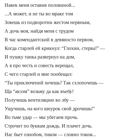
Навек меня оставив половиной...
...А может, и не ты во мраке том
Зовешь из подворотни жестом нервным,
А дочь моя, найдя меня с трудом
В час комендантский в девяносто первом,
Когда старлей ей крикнул: “Глохни, стерва!” —
И пушку танка развернул на дом,
А я про честь и совесть верещал,
С чего старлей и мне пообещал:
“Ты приключений хочешь? Так схлопочешь —
Ща “акээм” возьму да как въебу!
Получишь вентиляцию во лбу —
Ущучишь, на кого шнурок свой дрочишь!”
Во тьме удар — мы убегаем прочь.
Строчит по буквам дождь. И плачет дочь.
Нас бьет ознобом, тиком — словно током...