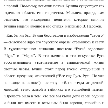
с прозой. По-моему, все-таки поэзия Бунина существует как
отдельная область его творчества. Мальцев, правда, сам
отмечает, что находились ценители, которые величие
Бунина видели именно в его стихах, например В. Набоков.
...Как бы ни был Бунин бесстрашен в изображении “своего”
— смысловое ядро его “русского образа” стремилось к свету.
В художественном сознании писателя “Русь” одолевала
“Чудь” и “Мерю”. В его памяти, в его искусстве Русь
восстанавливала утрачиваемые в эмпирической жизни
светлые черты. Бунин стоял перед Русью, отходившей в
область предания, исчезающей (“Все еще Русь, Русь. Но уже
на исходе, на исходе”)... исчезнувшей, но всегда загадочной,
манящей, вечно живой в тайниках его волшебной памяти.
“Прелесть была в том, что все мы были дети своей родины
и были все вместе и всем нам было хорошо, спокойно и