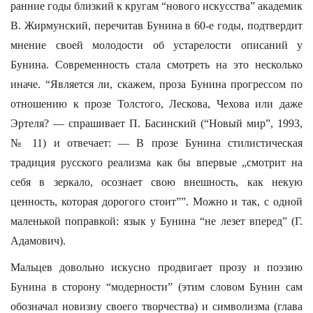
ранние годы близкий к кругам “нового искусства” академик
В. Жирмунский, перечитав Бунина в 60-е годы, подтвердит
мнение своей молодости об устарелости описаний у
Бунина. Современность стала смотреть на это несколько
иначе. “Является ли, скажем, проза Бунина прогрессом по
отношению к прозе Толстого, Лескова, Чехова или даже
Эртеля? — спрашивает П. Басинский (“Новый мир”, 1993,
№ 11) и отвечает: — В прозе Бунина стилистическая
традиция русского реализма как бы впервые „смотрит на
себя в зеркало, осознает свою внешность, как некую
ценность, которая дорогого стоит””. Можно и так, с одной
маленькой поправкой: язык у Бунина “не лезет вперед” (Г.
Адамович).
Мальцев довольно искусно продвигает прозу и поэзию
Бунина в сторону “модерности” (этим словом Бунин сам
обозначал новизну своего творчества) и символизма (глава