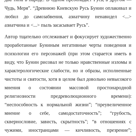
Чудь, Меря”. “Древнюю Киевскую Русь Бунин оплакивал и
любил до самозабвения, азиатчину ненавидел <...>
азиатчина и <...> пыль засасывает Русь”.
Автор тщательно отслеживает и фокусирует художественно
проработанные Буниным негативные черты поведения и
психологии его персонажей (при этом старается иметь в
виду, что Бунин рисовал не только нравственные изломы и
характерологические слабости, но и образы, исполненные
чистоты и святости, хотя в целом был довольно невысокого
мнения о состоянии массовой простонародной
религиозности предреволюционного времени):
“неспособность к нормальной жизни”; “преувеличенное
мнение о себе, самодостаточность”; “грубость,
сквернословие, зависть, скрытность”; “в отношениях с
чужими, иностранцами — кичливость, презрение”;