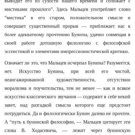
выводит его из сухости нашего времени и сближает с
мистиками прошлого”. Здесь Мальцев употребляет слово
“мистика” в его старом, положительном смысле и
совершает существенный прорыв — приближает нас к
более адекватному прочтению Бунина, удачно совмещая в
своей работе дотошную филологию с философской
эссеистикой и элементами импрессионистической критики.
Означает ли это, что Мальцев исчерпал Бунина? Разумеется,
нет. Искусство Бунина, при всей его чистой,
неангажированной художественности, отсутствии
морализма и поучительства, тем не менее — как и всякое
искусство классического звучания — содержит в себе некий
завет, над разгадкой смысла которого еще предстоит
потрудиться. Да и филологически Бунин далеко не прочтен.
А “путь к бунинской философии, — Мальцев цитирует эти
слова В. Ходасевича, — лежит через бунинскую