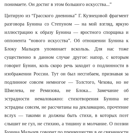
понимаете. Он достиг в этом большого искусства...”
Цитирую из “Грасского дневника” Г. Кузнецовой фрагмент
разговора Бунина со Степуном — на мой взгляд, яркую
иллюстрацию к образу Бунина — яростного спорщика и
оппонента “нового искусства”. Об отношении Бунина к
Блоку Мальцев упоминает вскользь. Для нас тоже
существенно в данном случае другое: напор, с которым
говорит Бунин, коль скоро речь заходит о подлинности в
изображении России. Тут он был несгибаем, признавая за
подлинное совсем немногое — Толстого, Чехова, но не
Шмелева, не Ремизова, не Блока... Замечание об
эстрадности немаловажно: стихотворения Бунина не
эстрадны совсем, не рассчитаны на декламацию, прочтение
вслух — такими и должны быть стихи, в которых поэт
слышит не гул, не стихию, а тишину и молчание. О поэзии
Бунина Мальцев говорит по преимуществу в ее связанности