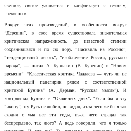
светлое, святое уживается и конфликтует с темным,
греховным.
Вокруг этих произведений, в особенности вокруг
“Деревни”, в свое время существовала значительная
критическая напряженность, до известной степени
сохранившаяся и по сю пору. “Пасквиль на Россию”,
“тенденциозный деготь”, “изобличение России, русского
народа”, — писал А. Бурнакин (В. Буренин) в “Новом
времени”. “Классическая критика Чаадаева — чуть ли не
национальный панегирик рядом с соответственной
критикой Бунина” (А. Дерман, “Русская мысль”). И
контрвыпад Бунина в “Окаянных днях”: “Если бы я эту
“икону”, эту Русь не любил, не видал, из-за чего же бы я так
сходил с ума все эти годы, из-за чего страдал так
беспрерывно, так люто? А ведь говорили, что я только