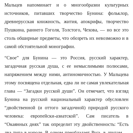
Мальцев напоминает и о многообразии культурных
источников, питавших творчество Бунина: фольклор,
древнерусская книжность, жития, апокрифы, творчество
Пушкина, раннего Гоголя, Толстого, Чехова, — но все это
столь обширные предметы, что обозреть их невозможно и в
самой обстоятельной монографии.
“Свое” для Бунина — это Россия, русский характер,
загадочная русская душа, с ее немыслимыми полюсами,
напряжением между ними, антиномичностью. У Мальцева
этому посвящена отдельная, едва ли не самая увлекательная
глава — “Загадки русской души”. Он отмечает, что взгляд
Бунина на русский национальный характер обусловлен
“двойственной (и оттого загадочной) природой русского
человека: европейски-азиатской”. Сам писатель в
“Окаянных днях” так определит эту двойственность: “Есть
два типа в народе. В одном преобладает Русь, в другом —