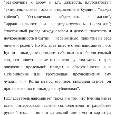
“равнодушие к добру и злу, лживость, плутоватость”;
“экзистенциальная тоска и отвращение к будням”; “жажда
гибели”; “бесконечная небрежность к жизни”;
“иррациональность и непредсказуемость поступков”;
“постоянный разлад между словом и делом”; “шаткость и
неукорененность в бытии”; “игра жизнью, принятие на себя
личин и ролей”. Но Мальцев вместе с тем напоминает, что
Бунин “никогда не позволяет себе впасть в обличительный
тон, его повествование исполнено чувства меры и дает
ощущение предельной правды и объективности. <...>
Сатирические или гротесковые преувеличения ему
чужды. <...> Когда из-под его пера выходила сатира, он
прятал ее в стол и никогда не публиковал”.
Исследователь напоминает также и о том, что Бунина менее
всего интересовали всякие социологизмы в разработке
русской темы — вместо фатальной зависимости характера