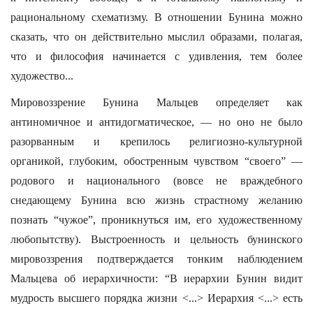
рациональному схематизму. В отношении Бунина можно
сказать, что он действительно мыслил образами, полагая,
что и философия начинается с удивления, тем более
художество...
Мировоззрение Бунина Мальцев определяет как
антиномичное и антидогматическое, — но оно не было
разорванным и крепилось религиозно-культурной
органикой, глубоким, обостренным чувством “своего” —
родового и национального (вовсе не враждебного
снедающему Бунина всю жизнь страстному желанию
познать “чужое”, проникнуться им, его художественному
любопытству). Выстроенность и цельность бунинского
мировоззрения подтверждается тонким наблюдением
Мальцева об иерархичности: “В иерархии Бунин видит
мудрость высшего порядка жизни <...> Иерархия <...> есть