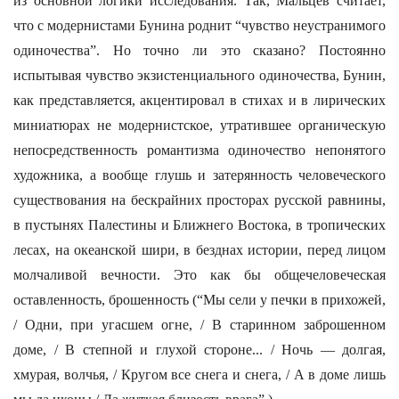
из основной логики исследования. Так, Мальцев считает,
что с модернистами Бунина роднит “чувство неустранимого
одиночества”. Но точно ли это сказано? Постоянно
испытывая чувство экзистенциального одиночества, Бунин,
как представляется, акцентировал в стихах и в лирических
миниатюрах не модернистское, утратившее органическую
непосредственность романтизма одиночество непонятого
художника, а вообще глушь и затерянность человеческого
существования на бескрайних просторах русской равнины,
в пустынях Палестины и Ближнего Востока, в тропических
лесах, на океанской шири, в безднах истории, перед лицом
молчаливой вечности. Это как бы общечеловеческая
оставленность, брошенность (“Мы сели у печки в прихожей,
/ Одни, при угасшем огне, / В старинном заброшенном
доме, / В степной и глухой стороне... / Ночь — долгая,
хмурая, волчья, / Кругом все снега и снега, / А в доме лишь