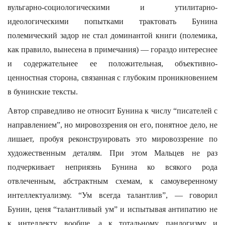
вульгарно-социологическими и утилитарно-
идеологическими попытками трактовать Бунина
полемический задор не стал доминантой книги (полемика,
как правило, вынесена в примечания) — гораздо интереснее
и содержательнее ее положительная, объективно-
ценностная сторона, связанная с глубоким проникновением
в бунинские тексты.
Автор справедливо не относит Бунина к числу “писателей с
направлением”, но мировоззрения он его, понятное дело, не
лишает, пробуя реконструировать это мировоззрение по
художественным деталям. При этом Мальцев не раз
подчеркивает неприязнь Бунина ко всякого рода
отвлеченным, абстрактным схемам, к самоуверенному
интеллектуализму. “Ум всегда талантлив”, — говорил
Бунин, ценя “талантливый ум” и испытывая антипатию не
к интеллекту вообще, а к тотальному панлогизму и