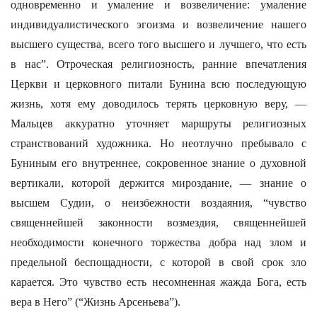
одновременно и умаление и возвеличение: умаление
индивидуалистического эгоизма и возвеличение нашего
высшего существа, всего того высшего и лучшего, что есть
в нас”. Отроческая религиозность, ранние впечатления
Церкви и церковного питали Бунина всю последующую
жизнь, хотя ему доводилось терять церковную веру, —
Мальцев аккуратно уточняет маршруты религиозных
странствований художника. Но неотлучно пребывало с
Буниным его внутреннее, сокровенное знание о духовной
вертикали, которой держится мироздание, — знание о
высшем Судии, о неизбежности воздаяния, “чувство
священнейшей законности возмездия, священнейшей
необходимости конечного торжества добра над злом и
предельной беспощадности, с которой в свой срок зло
карается. Это чувство есть несомненная жажда Бога, есть
вера в Него” (“Жизнь Арсеньева”).