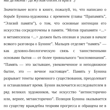
мы да иконы / Да жуткая близость врага”.)
Значительнее всего в книге, пожалуй, то, что написано о
борьбе Бунина-художника с временем (главы “Прапамять”,
“Элизий памяти”), о том, что основные интенции его
искусства сосредоточены в памяти. “Мотив прапамяти <...>
и метампсихоза <...> должен быть опознан и указан в начале
всякого разговора о Бунине”. Мальцев отделяет “память” —
как духовно-биологическую связь с таинственными
основами бытия — от более тривиального “воспоминания”.
“Память — это застывшее, увековеченное и неподвижное
бытие, это — вечное настоящее”. Память у Бунина
разрывает тенеты временного существования, преодолевает
и останавливает время. Бунин включается исследователем в
ряд великих художников, чье искусство “антиисторично
или, вернее, метаисторично”. Позиция Бунина оказывается
по существу враждебна теориям прогресса и обращена не в