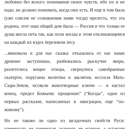
любовно без ясного понимания своих чувств, ибо их и не
надо, не должно понимать, когда они есть. И еще в том была
(уже совсем не сознаваемая нами тогда) прелесть, что эта
родина, этот наш общий дом была — Россия и что только ее
душа могла петь так, как пели косцы в этом откликающемся
на каждый их вздох березовом лесу.
...миновала и для нас сказка: отказались от нас наши
древние заступники, разбежались рыскучие звери,
разлетелись вещие птицы, свернулись самобранные
скатерти, поруганы молитвы и заклятия, иссохла Мать-
Сыра-Земля, иссякли животворные ключи — и настал
конец, предел Божьему прощению” (“Косцы”, один из
первых рассказов, написанных в эмиграции, еще “по-
живому”).
Но не таково ли одно из загадочных свойств Руси:
изнемогать не изнемогая, исчезать не исчезая, а оставляя