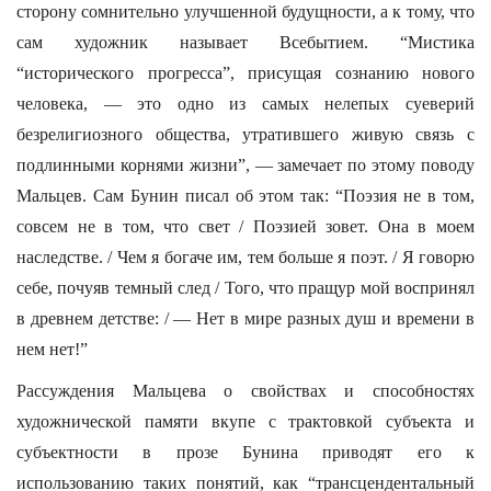
сторону сомнительно улучшенной будущности, а к тому, что
сам художник называет Всебытием. “Мистика
“исторического прогресса”, присущая сознанию нового
человека, — это одно из самых нелепых суеверий
безрелигиозного общества, утратившего живую связь с
подлинными корнями жизни”, — замечает по этому поводу
Мальцев. Сам Бунин писал об этом так: “Поэзия не в том,
совсем не в том, что свет / Поэзией зовет. Она в моем
наследстве. / Чем я богаче им, тем больше я поэт. / Я говорю
себе, почуяв темный след / Того, что пращур мой воспринял
в древнем детстве: / — Нет в мире разных душ и времени в
нем нет!”
Рассуждения Мальцева о свойствах и способностях
художнической памяти вкупе с трактовкой субъекта и
субъектности в прозе Бунина приводят его к
использованию таких понятий, как “трансцендентальный