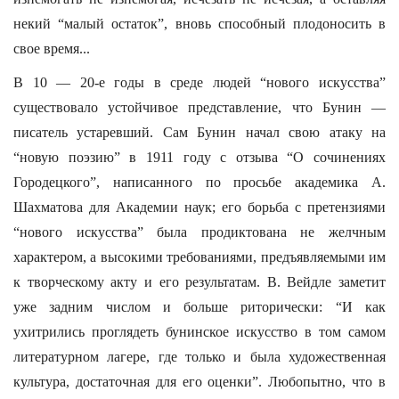
некий “малый остаток”, вновь способный плодоносить в
свое время...
В 10 — 20-е годы в среде людей “нового искусства”
существовало устойчивое представление, что Бунин —
писатель устаревший. Сам Бунин начал свою атаку на
“новую поэзию” в 1911 году с отзыва “О сочинениях
Городецкого”, написанного по просьбе академика А.
Шахматова для Академии наук; его борьба с претензиями
“нового искусства” была продиктована не желчным
характером, а высокими требованиями, предъявляемыми им
к творческому акту и его результатам. В. Вейдле заметит
уже задним числом и больше риторически: “И как
ухитрились проглядеть бунинское искусство в том самом
литературном лагере, где только и была художественная
культура, достаточная для его оценки”. Любопытно, что в