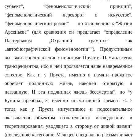
субъект”, “феноменологический принцип”,
“феноменологический переворот в искусстве”,
“феноменологический роман” — по отношению к “Жизни
Арсеньева” (для сравнения он предлагает “определение
Пастернаком „Охранной грамоты” как
„автобиографической феноменологии””). Продуктивным
выглядит сопоставление с поисками Пруста: “Память всегда
трансцендентна, ибо в ней проявляется наше надвременное
естество. Как и у Пруста, именно в памяти прожитое
обретает подлинную жизнь, наконец открытую и
названную. И эта подлинная жизнь бессмертна”, но “у
Бунина преобладает именно интуитивный элемент <...>
тогда как у Пруста интуитивное и подсознательное
оказывается объектом сознательного исследования и
теоретизирования, уводящего в сторону от живой жизни”
(последнюю категорию Мальцев специально рассматривает