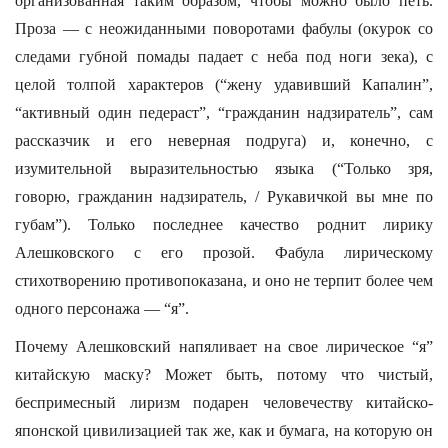
организованная таким образом, чтобы можно было петь.
Проза — с неожиданными поворотами фабулы (окурок со
следами губной помады падает с неба под ноги зека), с
целой толпой характеров (“жену удавивший Капалин”,
“активный один педераст”, “гражданин надзиратель”, сам
рассказчик и его неверная подруга) и, конечно, с
изумительной выразительностью языка (“Только зря,
говорю, гражданин надзиратель, / Рукавичкой вы мне по
губам”). Только последнее качество роднит лирику
Алешковского с его прозой. Фабула лирическому
стихотворению противопоказана, и оно не терпит более чем
одного персонажа — “я”.
Почему Алешковский напяливает на свое лирическое “я”
китайскую маску? Может быть, потому что чистый,
беспримесный лиризм подарен человечеству китайско-
японской цивилизацией так же, как и бумага, на которую он