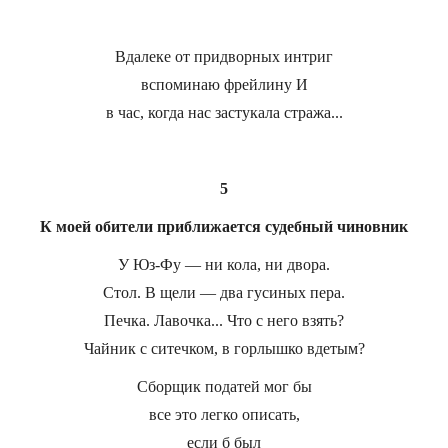
Вдалеке от придворных интриг
вспоминаю фрейлину И
в час, когда нас застукала стража...
5
К моей обители приближается судебный чиновник
У Юз-Фу — ни кола, ни двора.
Стол. В щели — два гусиных пера.
Печка. Лавочка... Что с него взять?
Чайник с ситечком, в горлышко вдетым?
Сборщик податей мог бы
все это легко описать,
если б был