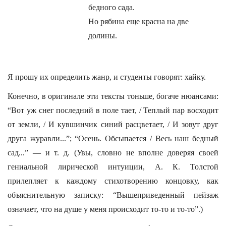
бедного сада.
Но рябина еще красна на две
долины.
Я прошу их определить жанр, и студенты говорят: хайку.
Конечно, в оригинале эти тексты тоньше, богаче нюансами:
“Вот уж снег последний в поле тает, / Теплый пар восходит
от земли, / И кувшинчик синий расцветает, / И зовут друг
друга журавли...”; “Осень. Обсыпается / Весь наш бедный
сад...” — и т. д. (Увы, словно не вполне доверяя своей
гениальной лирической интуиции, А. К. Толстой
прилепляет к каждому стихотворению концовку, как
объяснительную записку: “Вышеприведенный пейзаж
означает, что на душе у меня происходит то-то и то-то”.)