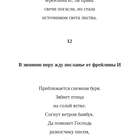
Фрейлина И, ты права:
свечи погасли, но стала
источником света листва.
12
В зимнюю пору жду посланье от фрейлины И
Приближается снежная буря.
Зябнет птица
на голой ветке.
Согнут ветром бамбук.
Да поможет Господь
разносчику писем,