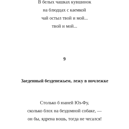
В белых чашках кувшинок
на блюдцах с каемкой
чай остыл твой и мой...
твой и мой...
9
Заеденный безденежьем, лежу в ночлежке
Столько б юаней Юз-Фу,
сколько блох на бездомной собаке, —
он бы, ядрена вошь, тогда не чесался!