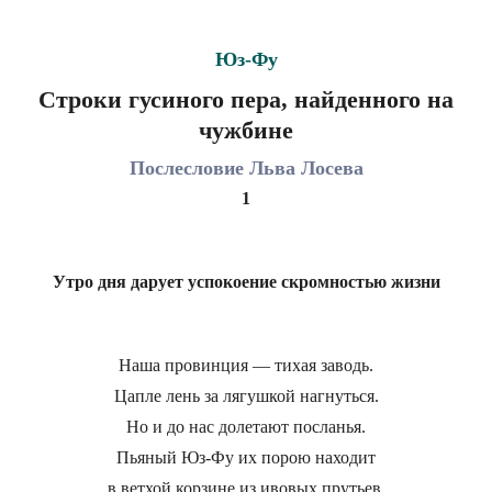
Юз-Фу
Строки гусиного пера, найденного на
чужбине
Послесловие Льва Лосева
1
Утро дня дарует успокоение скромностью жизни
Наша провинция — тихая заводь.
Цапле лень за лягушкой нагнуться.
Но и до нас долетают посланья.
Пьяный Юз-Фу их порою находит
в ветхой корзине из ивовых прутьев.