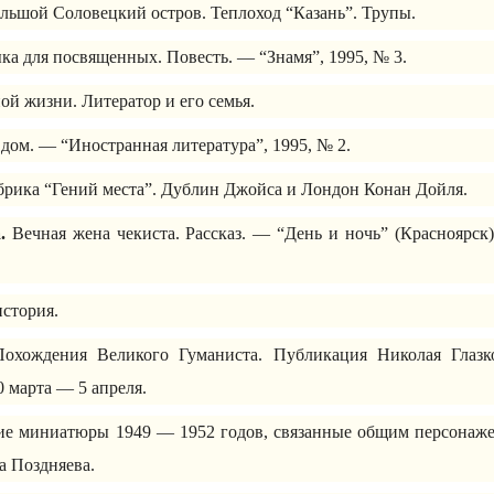
ольшой Соловецкий остров. Теплоход “Казань”. Трупы.
а для посвященных. Повесть. — “Знамя”, 1995, № 3.
ой жизни. Литератор и его семья.
дом. — “Иностранная литература”, 1995, № 2.
брика “Гений места”. Дублин Джойса и Лондон Конан Дойля.
.
Вечная жена чекиста. Рассказ. — “День и ночь” (Красноярск
история.
охождения Великого Гуманиста. Публикация Николая Глазк
30 марта — 5 апреля.
ие миниатюры 1949 — 1952 годов, связанные общим персонажем 
 Поздняева.