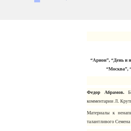
“Арион”, “День и 
“Москва”, 
Федор Абрамов.
Бе
комментарии Л. Крут
Материалы к ненап
талантливого Семена 