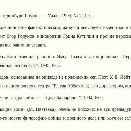
атеринбург. Роман. — “Урал”, 1995, № 1, 2, 3.
роде поистине фантастическом, живут и действуют известный пи
ент Егор Годунов, кинокритик Гриня Кутилин и прочие персон
м все равно не угадать.
тс.
Единственная ревность Эмер. Пьеса для танцовщиков. Пере
нная литература”, 1995, № 2.
дов, основанная на эпизоде из ирландских саг. Поэт У. Б. Йей
го национального театра (Театра Аббатства), его директором, а
сли завтра война. — “Дружба народов”, 1994, № 9.
пящих войн” (М. Цветаева), очень не похожих на все предыду
ю-то новую философию войны и военного дела или хотя бы зал