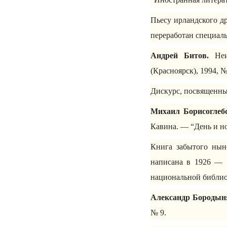
Пьесу ирландского д
переработан специал
Андрей Битов.
Неис
(Красноярск), 1994, №
Дискурс, посвященны
Михаил Борисоглеб
Кавина. — “День и но
Книга забытого ныне
написана в 1926 — 
национальной библио
Александр Бородын
№ 9.