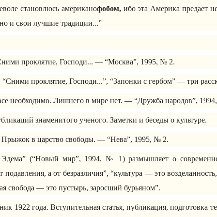
неволе становлюсь американо
фобом,
ибо эта Америка предает не
но и свои лучшие традиции...”
ними проклятие, Господи... — “Москва”, 1995, № 2.
, “Сними проклятие, Господи...”, “Запонки с гербом” — три расск
се необходимо. Лишнего в мире нет. — “Дружба народов”, 1994,
бликаций знаменитого ученого. Заметки и беседы о культуре.
Прыжок в царство свободы. — “Нева”, 1995, № 2.
 Эдема” (“Новый мир”, 1994, № 1) размышляет о современно
т подавления, а от безразличия”, “культура — это возделанность
ая свобода — это пустырь, заросший бурьяном”.
ик 1922 года. Вступительная статья, публикация, подготовка т