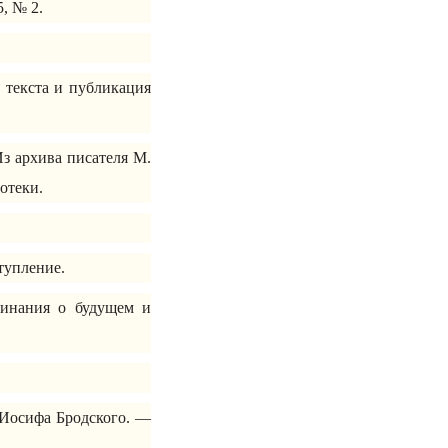
, № 2.
 текста и публикация
Из архива писателя М.
отеки.
тупление.
минания о будущем и
о Иосифа Бродского. —