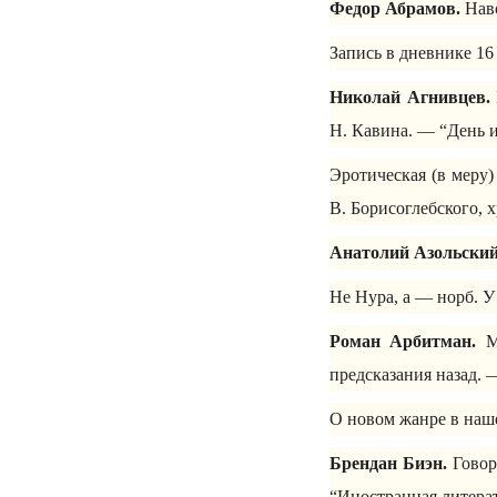
Федор Абрамов.
Наво
Запись в дневнике 16
Николай Агнивцев.
Н. Кавина. — “День и
Эротическая (в меру)
В. Борисоглебского, 
Анатолий Азольский
Не Нура, а — норб. У
Роман Арбитман.
Мы
предсказания назад. 
О новом жанре в наш
Брендан Биэн.
Говоря
“Иностранная литерат