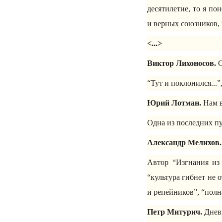
десятилетие, то я по
и верных союзников, 
<...>
Виктор Лихоносов.
С
“Тут и поклонился...”
Юрий Лотман.
Нам в
Одна из последних пу
Александр Мелихов.
Автор “Изгнания из
“культура гибнет не о
и репейников”, “полн
Петр Митурич.
Дневн