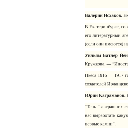
Валерий Исхаков.
Ек
В Екатеринбурге, го
его литературный аг
(если они имеются) на
Уильям Батлер Йей
Кружкова. — “Иностра
Пьеса 1916 — 1917 го
создателей Ирландско
Юрий Каграманов.
Е
“Тень “завтрашних с
нас выработать каку
первые камни”.