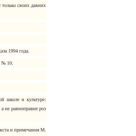
 только своих давних
аза 1994 года.
 № 10.
й школе и культуре:
, а не равноправие роз
екста и примечания М.