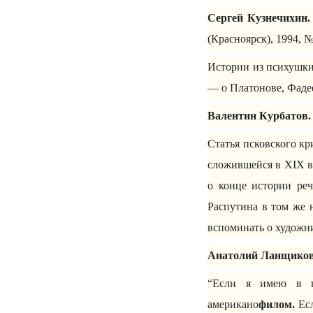
Сергей Кузнечихин.
(Красноярск), 1994, №
Истории из психушки
— о Платонове, Фадее
Валентин Курбатов.
Статья псковского кр
сложившейся в XIX ве
о конце истории реч
Распутина в том же 
вспоминать о художни
Анатолий Ланщиков
“Если я имею в в
американо
филом.
Есл