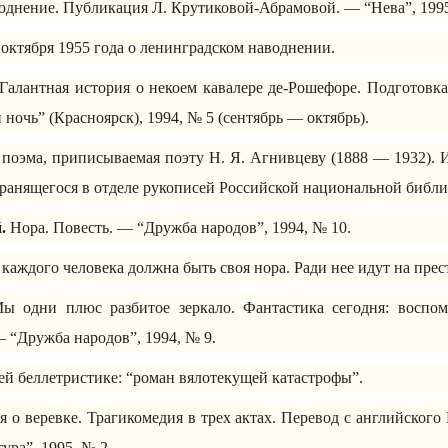
днение. Публикация Л. Крутиковой-Абрамовой. — “Нева”, 1995
 октября 1955 года о ленинградском наводнении.
Галантная история о некоем кавалере де-Рошефоре. Подготовка
 ночь” (Красноярск), 1994, № 5 (сентябрь — октябрь).
 поэма, приписываемая поэту Н. Я. Агнивцеву (1888 — 1932). 
хранящегося в отделе рукописей Российской национальной библи
.
Нора. Повесть. — “Дружба народов”, 1994, № 10.
 каждого человека должна быть своя нора. Ради нее идут на прес
 одни плюс разбитое зеркало. Фантастика сегодня: воспо
— “Дружба народов”, 1994, № 9.
ей беллетристике: “роман вялотекущей катастрофы”.
 о веревке. Трагикомедия в трех актах. Перевод с английског
ура”, 1995, № 2.