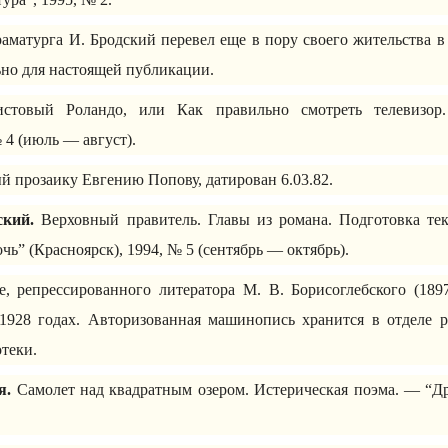
раматурга И. Бродский перевел еще в пору своего жительства в
ьно для настоящей публикации.
товый Роландо, или Как правильно смотреть телевизо
 4 (июль — август).
й прозаику Евгению Попову, датирован 6.03.82.
ский.
Верховный правитель. Главы из романа. Подготовка тек
чь” (Красноярск), 1994, № 5 (сентябрь — октябрь).
, репрессированного литератора М. В. Борисоглебского (18
1928 годах. Авторизованная машинопись хранится в отделе р
теки.
я.
Самолет над квадратным озером. Истерическая поэма. — “Др