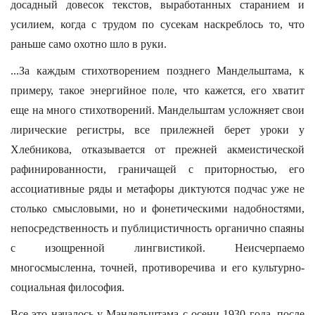
досадный довесок текстов, выработанных старанием и
усилием, когда с трудом по сусекам наскреблось то, что
раньше само охотно шло в руки.
...За каждым стихотворением позднего Мандельштама, к
примеру, такое энергийное поле, что кажется, его хватит
еще на много стихотворений. Мандельштам усложняет свои
лирические регистры, все прилежней берет уроки у
Хлебникова, отказывается от прежней акмеистической
рафинированности, граничащей с приторностью, его
ассоциативные ряды и метафоры диктуются подчас уже не
столько смысловыми, но и фонетическими надобностями,
непосредственность и публицистичность органично спаяны
с изощренной лингвистикой. Неисчерпаемо
многосмысленна, точней, противоречива и его культурно-
социальная философия.
Все это началось у Мандельштама с осени 1930 года, после