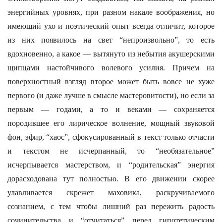
энергийных уровнях, при разном накале воображения, но
имеющий ухо и поэтический опыт всегда отличит, которое
из них появилось на свет “непроизвольно”, то есть
вдохновенно, а какое — вытянуто из небытия акушерскими
щипцами настойчивого волевого усилия. Причем на
поверхностный взгляд второе может быть вовсе не хуже
первого (и даже лучше в смысле мастеровитости), но если за
первым — годами, а то и веками — сохраняется
породившее его лирическое волнение, мощный звуковой
фон, эфир, “хаос”, сфокусированный в текст только отчасти
и текстом не исчерпанный, то “необязательное”
исчерпывается мастерством, и “родительская” энергия
дорасходована тут полностью. В его движении скорее
улавливается скрежет маховика, раскручиваемого
сознанием, с тем чтобы лишний раз пережить радость
сочинительства и “отчитаться” перед гипотетическим