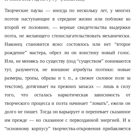
Творческие паузы — иногда по нескольку лет, у многих
поэтов наступающие в середине жизни или поближе ко
второй ее половине, — верные свидетельства выдержки
поэта, не желающего стихослагательствовать механически.
Наконец становится ясно: состоялось или нет “второе
рождение” мастера, обрел ли он воистину новый голос.
Или, не меняясь по существу (под “существом” понимаются
тут, разумеется, не внешние атрибуты поэтики: новые
размеры, тропы, образы и т. п., а свежее силовое поле за
текстом), дотягивает на прежних запасах — лишь в силу
того, что осталась наркотическая зависимость от
творческого процесса и поэта начинает “ломать”, ежели он
долго не пишет. Тогда он варьирует и перепевает сказанное
им прежде — но сказанное с первозданной энергией. И к
“основному корпусу” творчества-откровения прибавляется