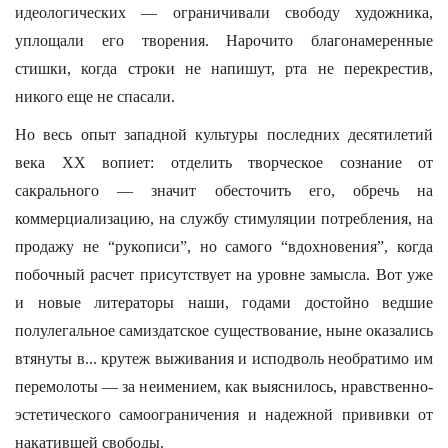
идеологических — ограничивали свободу художника,
уплощали его творения. Нарочито благонамеренные
стишки, когда строки не напишут, рта не перекрестив,
никого еще не спасали.
Но весь опыт западной культуры последних десятилетий
века ХХ вопиет: отделить творческое сознание от
сакрального — значит обесточить его, обречь на
коммерциализацию, на службу стимуляции потребления, на
продажу не “рукописи”, но самого “вдохновения”, когда
побочный расчет присутствует на уровне замысла. Вот уже
и новые литераторы наши, годами достойно ведшие
полулегальное самиздатское существование, ныне оказались
втянуты в... крутеж выживания и исподволь необратимо им
перемолоты — за неимением, как выяснилось, нравственно-
эстетического самоограничения и надежной прививки от
накатившей свободы.