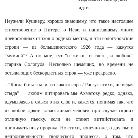
идти.
Неужели Кушнеру, хорошо знающему, что такое настоящее
стихотворение о Питере, о Неве, и написавшему много
превосходных стихов о родных местах, и эти сологубовские
строки — из большевистского 1926 года — кажутся
“мумией”? А по мне, тут “и жизнь, и слезы, и любовь”
старика Сологуба. Несколько щемящих, во времени не
остывающих бескорыстных строк — уже прекрасно.
...“Когда б вы знали, из какого сора / Растут стихи, не ведая
стыда” — любим цитировать мы Ахматову, редко, однако,
вдумываясь в смысл этих слов и, кажется, понимая так, что
из любой дряни талантливый человек при случае скроит
отличную пьеску, если не станет витийствовать и
принимать позу пророка. Но стихи, конечно же, о другом: о
непроизвольности творческого процесса, о том, что