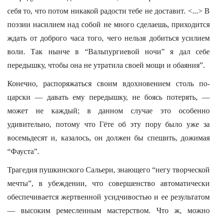
себя то, что потом никакой радости тебе не доставит. <...> В
поэзии насилием над собой не много сделаешь, приходится
ждать от доброго часа того, чего нельзя добиться усилием
воли. Так нынче в “Вальпургиевой ночи” я дал себе
передышку, чтобы она не утратила своей мощи и обаяния”.
Конечно, распоряжаться своим вдохновением столь по-
царски — давать ему передышку, не боясь потерять, —
может не каждый; в данном случае это особенно
удивительно, потому что Гёте об эту пору было уже за
восемьдесят и, казалось, он должен бы спешить, дожимая
“Фауста”.
Трагедия пушкинского Сальери, знающего “негу творческой
мечты”, в убеждении, что совершенство автоматически
обеспечивается жертвенной усидчивостью и ее результатом
— высоким ремесленным мастерством. Что ж, можно