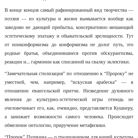
В конце концов самый рафинированный вид творчества —
поэзия — из культуры и жизни вымывается вообще как
заведомо не дающий прибытка, консервативно мешающий
эстетическому эпатажу и обывательской зрелищности. Тут
от нонконформизма до конформизма не долог путь, это
родные братья, объединившиеся против обскурантизма,
реакции и... гармонии как списанной на свалку эклектики.
“Замечательная стилизация” по отношению к “Пророку” не
уместней, чем, например, “искусная арабеска” — в
отношении евангельской притчи. Низведение духовного
явления до культурно-эстетической игры отнюдь не
очеловечивает его, как, очевидно, представляется Кушнеру,
а занижает возможности самого человека. Происходит
обмеление онтологии, приручение метафизики.
“Пророк” Пушкина — о традиционном для нашей культуры