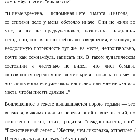
сомнамбулически: “как во сне”.
“В иные времена, — вспоминал Гёте 14 марта 1830 года, —
со стихами дело у меня обстояло иначе. Они не жили во
мне, я их не предчувствовал, возникнув нежданно-
негаданно, они властно требовали завершения, и я ощущал
неодолимую потребность тут же, на месте, непроизвольно,
почти как сомнамбула, записать их. В таком лунатическом
состоянии я частенько не видел, что лист бумаги,
оказавшийся передо мной, лежит криво, кое-как, и замечал
это, лишь когда все уже было написано или мне не хватало
места, чтобы писать дальше...”
Воплощенное в тексте вынашивается порою годами — это
вытяжка, выжимка долгих переживаний и впечатлений, но
собственно текст, стих, родится “нежданно-негаданно”.
“Божественный лепет... / Жестче, чем лихорадка, оттреплет, /
И опять весь год ни гу-гу” (Ахматова).