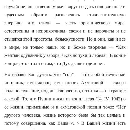
случайное впечатление может вдруг создать силовое поле и
чудесным образом расшевелить стихослагательную
энергию, что стихи — часть органического мира,
естественны и неприхотливы, свежи и не нарочиты и не
стыдятся этой простоты, безыскусности. Но и они, как и все
в мире, не только наше, но и Божье творенье — “Как
желтый одуванчик у забора, / Как лопухи и лебеда”. В конце
концов, это стихи о том, что Дух дышит где хочет.
Но избави Бог думать, что “сор” — это любой нечистый
источник; сама жизнь, сама поэзия Ахматовой — своего
рода послушание, подвиг; творчество, поэтика — на грани с
аскезой. То, что Пунин писал из концлагеря (14. IV. 1942) о
ее жизни, применимо и к ахматовской поэзии тоже: “Нет
другого человека, жизнь которого была бы так цельна и
потому совершенна, как Ваша <...> В Вашей жизни есть