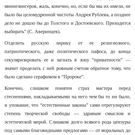
миннезингеров, жаль, конечно, но, если бы мы их имели, не
было бы целомудренной чистоты Андрея Рублева, а позднее
дело не дошло бы до Толстого и Достоевского. Приходится
выбирать” (С. Аверинцев).
Отделить русскую лирику от ее религиозного,
патриотического, даже политического пафоса, до конца
секуляризировать ее и загнать в зону “приватности” —
значит проделать с ней ровным счетом обратное тому, что
было сделано серафимом в “Пророке”.
Конечно, слишком понятен страх мастера перед
стеснениями, накладываемыми на него чем бы то ни было,
и упование, что “естественные законы” сами отрегулируют
степень творческой свободы — здравым смыслом и
эстетической мерой. Слишком долго всякого рода цензуры
под самыми благовидными предлогами — от моральных до