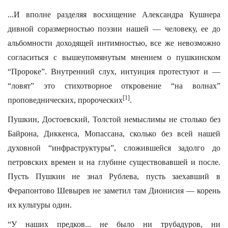
...И вполне разделяя восхищение Александра Кушнера
дивной соразмерностью поэзии нашей — человеку, ее до
альбомности доходящей интимностью, все же невозможно
согласиться с вышеупомянутым мнением о пушкинском
“Пророке”. Внутренний слух, интуиция протестуют и —
“ловят” это стихотворное откровение “на волнах”
[1]
проповеднических, пророческих
.
Пушкин, Достоевский, Толстой немыслимы не столько без
Байрона, Диккенса, Мопассана, сколько без всей нашей
духовной “инфраструктуры”, сложившейся задолго до
петровских времен и на глубине существовавшей и после.
Пусть Пушкин не знал Рублева, пусть заехавший в
Ферапонтово Шевырев не заметил там Дионисия — корень
их культуры один.
“У наших предков... не было ни трубадуров, ни