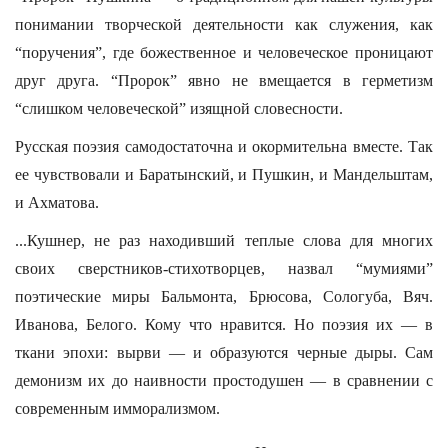
понимании творческой деятельности как служения, как
“поручения”, где божественное и человеческое проницают
друг друга. “Пророк” явно не вмещается в герметизм
“слишком человеческой” изящной словесности.
Русская поэзия самодостаточна и окормительна вместе. Так
ее чувствовали и Баратынский, и Пушкин, и Мандельштам,
и Ахматова.
...Кушнер, не раз находивший теплые слова для многих
своих сверстников-стихотворцев, назвал “мумиями”
поэтические миры Бальмонта, Брюсова, Сологуба, Вяч.
Иванова, Белого. Кому что нравится. Но поэзия их — в
ткани эпохи: вырви — и образуются черные дыры. Сам
демонизм их до наивности простодушен — в сравнении с
современным имморализмом.