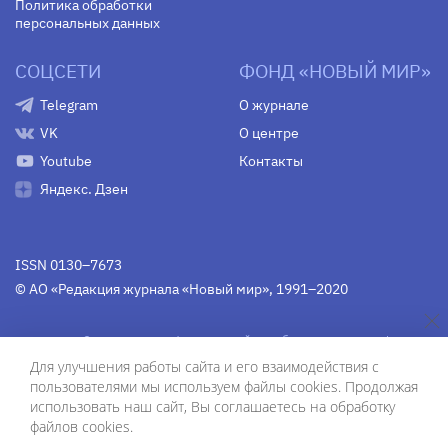
Политика обработки
персональных данных
СОЦСЕТИ
ФОНД «НОВЫЙ МИР»
Telegram
О журнале
VK
О центре
Youtube
Контакты
Яндекс. Дзен
ISSN 0130–7673
© АО «Редакция журнала «Новый мир», 1991–2020
Свидетельство Федеральной службы по надзору в сфере
связи, информационных технологий и массовых
Для улучшения работы сайта и его взаимодействия с
коммуникаций
средства массовой информации
пользователями мы используем файлы cookies. Продолжая
(Роскомнадзор)
ПИ № Фс 77-75754 от 13 июня 2019 г.
использовать наш сайт, Вы соглашаетесь на обработку
файлов cookies.
Дизайн — Рустам Габбасов.