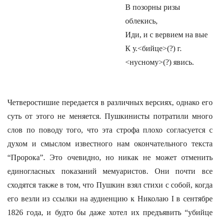
В позорны ризы
облекись,
Иди, и с вервием на вые
К у.<бийце>(?) г.
<нусному>(?) явись.
Четверостишие передается в различных версиях, однако его
суть от этого не меняется. Пушкинисты потратили много
слов по поводу того, что эта строфа плохо согласуется с
духом и смыслом известного нам окончательного текста
“Пророка”. Это очевидно, но никак не может отменить
единогласных показаний мемуаристов. Они почти все
сходятся также в том, что Пушкин взял стихи с собой, когда
его везли из ссылки на аудиенцию к Николаю I в сентябре
1826 года, и будто бы даже хотел их предъявить “убийце