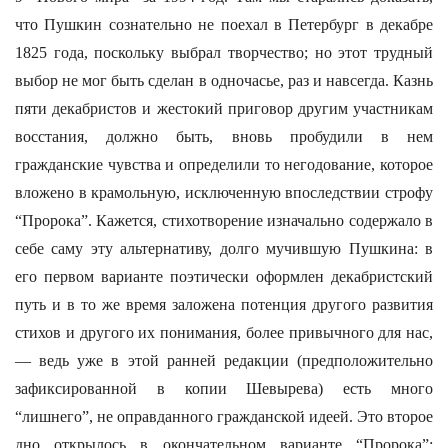
что Пушкин сознательно не поехал в Петербург в декабре
1825 года, поскольку выбрал творчество; но этот трудный
выбор не мог быть сделан в одночасье, раз и навсегда. Казнь
пяти декабристов и жестокий приговор другим участникам
восстания, должно быть, вновь пробудили в нем
гражданские чувства и определили то негодование, которое
вложено в крамольную, исключенную впоследствии строфу
“Пророка”. Кажется, стихотворение изначально содержало в
себе саму эту альтернативу, долго мучившую Пушкина: в
его первом варианте поэтически оформлен декабристский
путь и в то же время заложена потенция другого развития
стихов и другого их понимания, более привычного для нас,
— ведь уже в этой ранней редакции (предположительно
зафиксированной в копии Шевырева) есть много
“лишнего”, не оправданного гражданской идеей. Это второе
дно открылось в окончательном варианте “Пророка”: