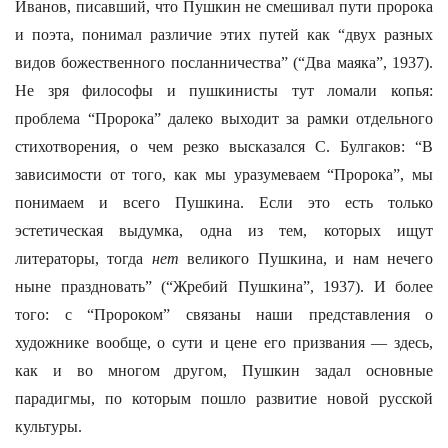
Иванов, писавший, что Пушкин не смешивал пути пророка
и поэта, понимал различие этих путей как “двух разных
видов божественного посланничества” (“Два маяка”, 1937).
Не зря философы и пушкинисты тут ломали копья:
проблема “Пророка” далеко выходит за рамки отдельного
стихотворения, о чем резко высказался С. Булгаков: “В
зависимости от того, как мы уразумеваем “Пророка”, мы
понимаем и всего Пушкина. Если это есть только
эстетическая выдумка, одна из тем, которых ищут
литераторы, тогда
нет
великого Пушкина, и нам нечего
ныне праздновать” (“Жребий Пушкина”, 1937). И более
того: с “Пророком” связаны наши представления о
художнике вообще, о сути и цене его призвания — здесь,
как и во многом другом, Пушкин задал основные
парадигмы, по которым пошло развитие новой русской
культуры.