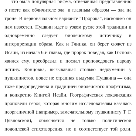
— это была популярная рифма, отвечавшая представлению
о поэте как обличителе зла, и главным образом — зла на
троне. В первоначальном варианте “Пророка”, насколько он
нам известен, Пушкин идет в узком русле этой традиции и
одновременно следует библейскому источнику в
интерпретации образа. Как и Глинка, он берет сюжет из
Исайи, из начала 6-й главы, где пророк поведал, как Господь
явился ему, преобразил и послал проповедовать народу
истину. Концовка, вызывавшая столько недоумений у
пушкинистов, вовсе не странная выдумка Пушкина — она
тоже предопределена и традицией библейского профетизма,
и конкретно Книгой Исайи. Географическая локализация
проповеди героя, которая многим исследователям казалась
неорганичной (например, замечательному пушкинисту Т. Г.
Цявловской), объясняется не только политической
подоплекой стихотворения, но и соответствует той роли,