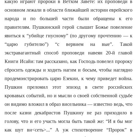
какую играют пророки в Ветхом Завете: их проповеди в
основном лежали в области ближайшей истории еврейского
народа и по большей части были обращены к его
правителям. Пушкинский герой слышит Божье повеление
явиться к “убийце гнусному” (по другому прочтению — к
“царю губителю”) “с вервием на вые”. Такой
экстравагантный способ проповеди навеян 20-й главой
Книги Исайи: там рассказано, как Господь повелел пророку
сбросить одежды и ходить нагим и босым, чтобы наглядно
продемонстрировать царю Езекии, к чему приведет война.
Пушкин преломил этот эпизод в свете российских
кровавых событий, но и мысли о своей собственной судьбе
он видимо вложил в образ висельника — известно ведь, что
после казни декабристов Пушкину не раз приходило в
голову, что и его участь могла быть такой же: “И я бы мог
как шут ви<сеть>...” А уж стихотворение “Пророк” в