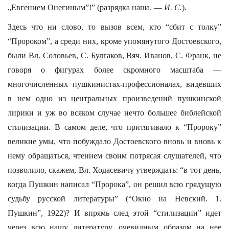
„Евгением Онегиным”!” (разрядка наша. —
И. С.
).
Здесь что ни слово, то вызов всем, кто “сбит с толку”
“Пророком”, а среди них, кроме упомянутого Достоевского,
были Вл. Соловьев, С. Булгаков, Вяч. Иванов, С. Франк, не
говоря о фигурах более скромного масштаба —
многочисленных пушкинистах-профессионалах, видевших
в нем одно из центральных произведений пушкинской
лирики и уж во всяком случае нечто большее библейской
стилизации. В самом деле, что притягивало к “Пророку”
великие умы, что побуждало Достоевского вновь и вновь к
нему обращаться, чтением своим потрясая слушателей, что
позволило, скажем, Вл. Ходасевичу утверждать: “в тот день,
когда Пушкин написал “Пророка”, он решил всю грядущую
судьбу русской литературы” (“Окно на Невский. 1.
Пушкин”, 1922)? И впрямь след этой “стилизации” идет
через всю нашу литературу, очевидным образом на нее