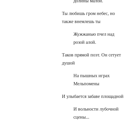
долины малой.
Ты любишь гром небес, но
также внемлешь ты
Жужжанью пчел над
розой алой.
Таков прямой поэт. Он сетует
душой
На пышных играх
Мельпомены
И улыбается забаве площадной
И вольности лубочной
сцены...