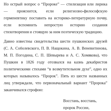
Но острый вопрос о “Пророке” — стилизация или лирика
— прояснится, если религиозно-философскую
герменевтику поставить на историко-литературную почву,
если вспомнить непростую историю создания
стихотворения и стоящую за ним поэтическую традицию.
Давно известны свидетельства шести пушкинских друзей
(С. А. Соболевского, П. В. Нащокина, А. В. Веневитинова,
М. П. Погодина, С. П. Шевырева и А. С. Хомякова), что
Пушкин в 1826 году отозвался на казнь декабристов
политическими стихами “в возмутительном духе”, одно их
которых называлось “Пророк”. Пять из шести названных
лиц утверждали, что первоначальный вариант “Пророка”
заканчивался строфою:
Восстань, восстань,
пророк России,