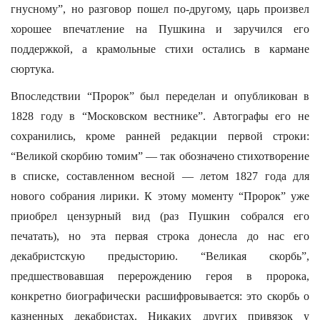
гнусному”, но разговор пошел по-другому, царь произвел
хорошее впечатление на Пушкина и заручился его
поддержкой, а крамольные стихи остались в кармане
сюртука.
Впоследствии “Пророк” был переделан и опубликован в
1828 году в “Московском вестнике”. Автографы его не
сохранились, кроме ранней редакции первой строки:
“Великой скорбию томим” — так обозначено стихотворение
в списке, составленном весной — летом 1827 года для
нового собрания лирики. К этому моменту “Пророк” уже
приобрел цензурный вид (раз Пушкин собрался его
печатать), но эта первая строка донесла до нас его
декабристскую предысторию. “Великая скорбь”,
предшествовавшая перерождению героя в пророка,
конкретно биографически расшифровывается: это скорбь о
казненных декабристах. Никаких других привязок у