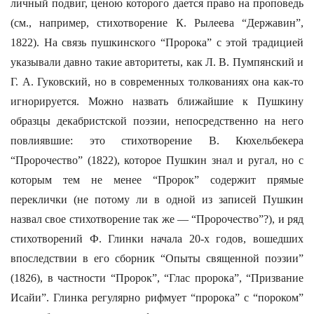
личный подвиг, ценою которого дается право на проповедь
(см., например, стихотворение К. Рылеева “Державин”,
1822). На связь пушкинского “Пророка” с этой традицией
указывали давно такие авторитеты, как Л. В. Пумпянский и
Г. А. Гуковский, но в современных толкованиях она как-то
игнорируется. Можно назвать ближайшие к Пушкину
образцы декабристской поэзии, непосредственно на него
повлиявшие: это стихотворение В. Кюхельбекера
“Пророчество” (1822), которое Пушкин знал и ругал, но с
которым тем не менее “Пророк” содержит прямые
переклички (не потому ли в одной из записей Пушкин
назвал свое стихотворение так же — “Пророчество”?), и ряд
стихотворений Ф. Глинки начала 20-х годов, вошедших
впоследствии в его сборник “Опыты священной поэзии”
(1826), в частности “Пророк”, “Глас пророка”, “Призвание
Исайи”. Глинка регулярно рифмует “пророка” с “пороком”