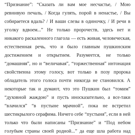
“Признание”: “Сказать ли вам мое несчастье, / Мою
ревнивую печаль, / Когда гулять, порой в ненастье, / Вы
собираетеся вдаль? / И ваши слезы в одиночку, / И речи в
уголку вдвоем...” Не только пророчеств, здесь нет и
никакого раскаленного глагола — есть живая, человеческая,
естественная речь, что и было главным пушкинским
достижением и открытием. Разумеется, не только
“домашняя”, но и “величавая”, “торжественная” интонация
свойственна этому голосу, вот только в позу пророка
обладатель этого голоса почти никогда не становился. А
некоторые так и думают, что это Пушкин был “томим”
“духовной жаждою” и пусть иносказательно, а все-таки
“влачился” “в пустыне мрачной”, пока не встретил
шестикрылого серафима. Ничего себе “пустыня”, если в ней
только что были написаны “Признание” и “Под небом
голубым страны своей родной...” да еще шла работа над