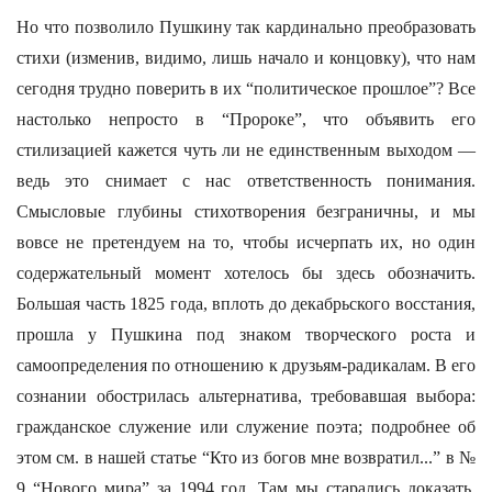
Но что позволило Пушкину так кардинально преобразовать
стихи (изменив, видимо, лишь начало и концовку), что нам
сегодня трудно поверить в их “политическое прошлое”? Все
настолько непросто в “Пророке”, что объявить его
стилизацией кажется чуть ли не единственным выходом —
ведь это снимает с нас ответственность понимания.
Смысловые глубины стихотворения безграничны, и мы
вовсе не претендуем на то, чтобы исчерпать их, но один
содержательный момент хотелось бы здесь обозначить.
Большая часть 1825 года, вплоть до декабрьского восстания,
прошла у Пушкина под знаком творческого роста и
самоопределения по отношению к друзьям-радикалам. В его
сознании обострилась альтернатива, требовавшая выбора:
гражданское служение или служение поэта; подробнее об
этом см. в нашей статье “Кто из богов мне возвратил...” в №
9 “Нового мира” за 1994 год. Там мы старались доказать,