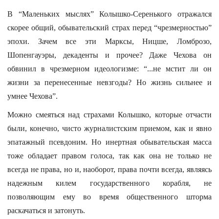
В “Маленьких мыслях” Колышко-Серенького отражался
скорее общий, обывательский страх перед “чрезмерностью”
эпохи. Зачем все эти Марксы, Ницше, Ломброзо,
Шопенгауэры, декаденты и прочее? Даже Чехова он
обвинил в чрезмерном идеологизме: “...не мстит ли он
жизни за перенесенные невзгоды? Но жизнь сильнее и
умнее Чехова”.
Можно смеяться над страхами Колышко, которые отчасти
были, конечно, чисто журналистским приемом, как и явно
эпатажный псевдоним. Но инертная обывательская масса
тоже обладает правом голоса, так как она не только не
всегда не права, но и, наоборот, права почти всегда, являясь
надежным килем государственного корабля, не
позволяющим ему во время общественного шторма
раскачаться и затонуть.