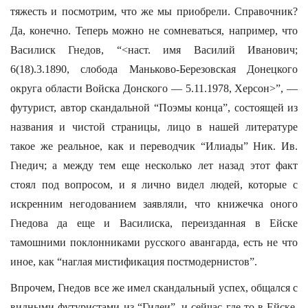
тяжесть и посмотрим, что же мы приобрели. Справочник?
Да, конечно. Теперь можно не сомневаться, например, что
Василиск Гнедов, “<наст. имя Василий Иванович;
6(18).3.1890, слобода Маньково-Березовская Донецкого
округа области Войска Донского — 5.11.1978, Херсон>”, —
футурист, автор скандальной “Поэмы конца”, состоящей из
названия и чистой страницы, лицо в нашей литературе
такое же реальное, как и переводчик “Илиады” Ник. Ив.
Гнедич; а между тем еще несколько лет назад этот факт
стоял под вопросом, и я лично видел людей, которые с
искренним негодованием заявляли, что книжечка оного
Гнедова да еще и Василиска, переизданная в Ейске
тамошними поклонниками русского авангарда, есть не что
иное, как “наглая мистификация постмодернистов”.
Впрочем, Гнедов все же имел скандальный успех, общался с
видными футуристами из “Гилеи”, и сейчас где-то в Ейске,