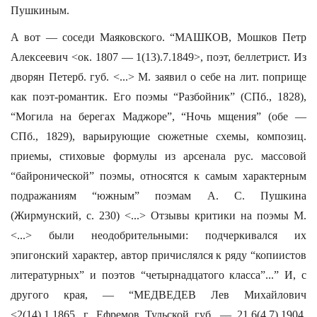
Пушкиным.
А вот — соседи Маяковского. “МАШКОВ, Мошков Петр
Алексеевич <ок. 1807 — 1(13).7.1849>, поэт, беллетрист. Из
дворян Петерб. губ. <...> М. заявил о себе на лит. поприще
как поэт-романтик. Его поэмы “Разбойник” (СПб., 1828),
“Могила на берегах Маджоре”, “Ночь мщения” (обе —
СПб., 1829), варьирующие сюжетные схемы, композиц.
приемы, стиховые формулы из арсенала рус. массовой
“байронической” поэмы, относятся к самым характерным
подражаниям “южным” поэмам А. С. Пушкина
(Жирмунский, с. 230) <...> Отзывы критики на поэмы М.
<...> были неодобрительными: подчеркивался их
эпигонский характер, автор причислялся к ряду “копиистов
литературных” и поэтов “четырнадцатого класса”...” И, с
другого края, — “МЕДВЕДЕВ Лев Михайлович
<2(14).1.1865, г. Ефремов Тульской губ. — 21.6(4.7).1904,