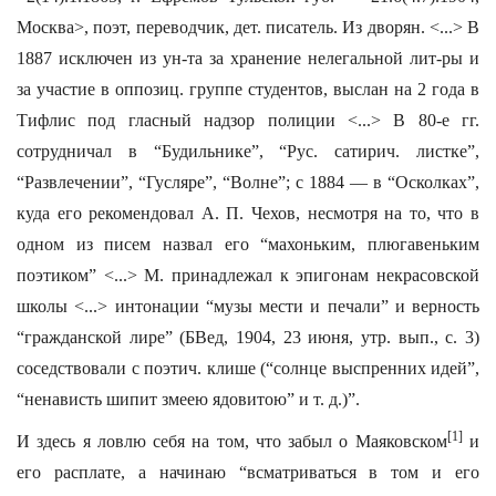
Москва>, поэт, переводчик, дет. писатель. Из дворян. <...> В
1887 исключен из ун-та за хранение нелегальной лит-ры и
за участие в оппозиц. группе студентов, выслан на 2 года в
Тифлис под гласный надзор полиции <...> В 80-е гг.
сотрудничал в “Будильнике”, “Рус. сатирич. листке”,
“Развлечении”, “Гусляре”, “Волне”; с 1884 — в “Осколках”,
куда его рекомендовал А. П. Чехов, несмотря на то, что в
одном из писем назвал его “махоньким, плюгавеньким
поэтиком” <...> М. принадлежал к эпигонам некрасовской
школы <...> интонации “музы мести и печали” и верность
“гражданской лире” (БВед, 1904, 23 июня, утр. вып., с. 3)
соседствовали с поэтич. клише (“солнце выспренних идей”,
“ненависть шипит змеею ядовитою” и т. д.)”.
[1]
И здесь я ловлю себя на том, что забыл о Маяковском
и
его расплате, а начинаю “всматриваться в том и его