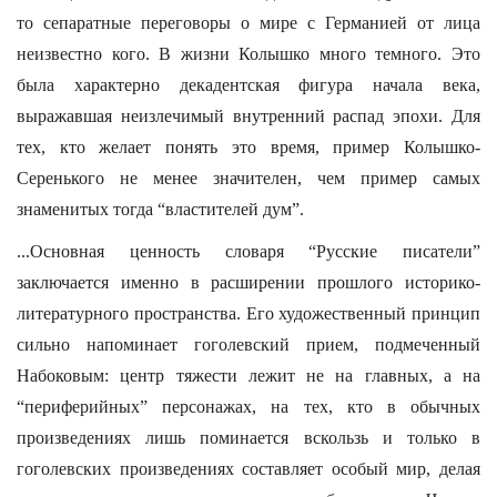
то сепаратные переговоры о мире с Германией от лица
неизвестно кого. В жизни Колышко много темного. Это
была характерно декадентская фигура начала века,
выражавшая неизлечимый внутренний распад эпохи. Для
тех, кто желает понять это время, пример Колышко-
Серенького не менее значителен, чем пример самых
знаменитых тогда “властителей дум”.
...Основная ценность словаря “Русские писатели”
заключается именно в расширении прошлого историко-
литературного пространства. Его художественный принцип
сильно напоминает гоголевский прием, подмеченный
Набоковым: центр тяжести лежит не на главных, а на
“периферийных” персонажах, на тех, кто в обычных
произведениях лишь поминается вскользь и только в
гоголевских произведениях составляет особый мир, делая