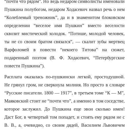
“почти что рядом”. Но ведь недаром символисты именовали
Пушкина полубогом, недаром Ходасевич назвал речь о нем
“Колеблемый треножник”, да и в знаменитом блоковском
определении “веселое имя Пушкин” вместо веселости
сквозит мистический холодок. “Потише, молодой человек,
ты не со своим братом связался”, — скалит зубы мертвец
Варфоломей в повести “некоего Титова” на сюжет,
подаренный поэтом (В. Ф. Ходасевич, “Петербургские
повести Пушкина”).
Расплата оказалась по-пушкински легкой, простодушной.
Не грянул гром, не сверкнула молния. Но просто в словаре
“Русские писатели. 1800 — 1917”, в третьем томе “К — М”,
Маяковский стоит не “почти что”, а именно в том соседстве,
которое заслужил. До Пушкина еще эвон сколько имен!
Даст Бог, в четвертый том попадет, и стоять ему рядом не с
В. В., а, очевидно, со своим дядей, Василием Львовичем