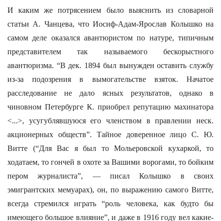
И каким же потрясением было выяснить из словарной
статьи А. Чанцева, что Иосиф-Адам-Ярослав Колышко на
самом деле оказался авантюристом по натуре, типичным
представителем так называемого бескорыстного
авантюризма. “В дек. 1894 был вынужден оставить службу
из-за подозрения в вымогательстве взяток. Начатое
расследование не дало ясных результатов, однако в
чиновном Петербурге К. приобрел репутацию махинатора
<...>, усугублявшуюся его членством в правлении неск.
акционерных обществ”. Тайное доверенное лицо С. Ю.
Витте (“Для Вас я был то Мольеровской кухаркой, то
ходатаем, то гончей в охоте за Вашими ворогами, то бойким
пером журналиста”, — писал Колышко в своих
эмигрантских мемуарах), он, по выражению самого Витте,
всегда стремился играть “роль человека, как будто бы
имеющего большое влияние”, и даже в 1916 году вел какие-