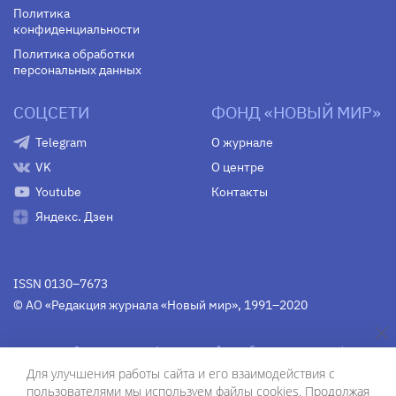
Политика
конфиденциальности
Политика обработки
персональных данных
СОЦСЕТИ
ФОНД «НОВЫЙ МИР»
Telegram
О журнале
VK
О центре
Youtube
Контакты
Яндекс. Дзен
ISSN 0130–7673
© АО «Редакция журнала «Новый мир», 1991–2020
Свидетельство Федеральной службы по надзору в сфере
связи, информационных технологий и массовых
Для улучшения работы сайта и его взаимодействия с
коммуникаций
средства массовой информации
пользователями мы используем файлы cookies. Продолжая