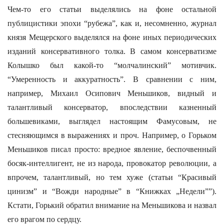
Чем-то его статьи выделялись на фоне остальной
публицистики эпохи “рубежа”, как и, несомненно, журнал
князя Мещерского выделялся на фоне иных периодических
изданий консервативного толка. В самом консерватизме
Колышко был какой-то “молчалинский” мотивчик.
“Умеренность и аккуратность”. В сравнении с ним,
например, Михаил Осипович Меньшиков, видный и
талантливый консерватор, впоследствии казненный
большевиками, выглядел настоящим Фамусовым, не
стесняющимся в выражениях и проч. Например, о Горьком
Меньшиков писал просто: вредное явление, беспочвенный
босяк-интеллигент, не из народа, провокатор революции, а
впрочем, талантливый, но тем хуже (статьи “Красивый
цинизм” и “Вожди народные” в “Книжках „Недели””).
Кстати, Горький обратил внимание на Меньшикова и назвал
его врагом по сердцу.