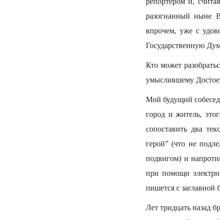
репортером и, считая
разогнанный ныне В
впрочем, уже с удов
Государственную Дум
Кто может разобратьс
умыслившему Достое
Мой будущий собеседн
город и житель, это
сопоставить два те
герой” (что не подл
подвигом) и напрот
при помощи электрич
пишется с заглавной 
Лет тридцать назад б