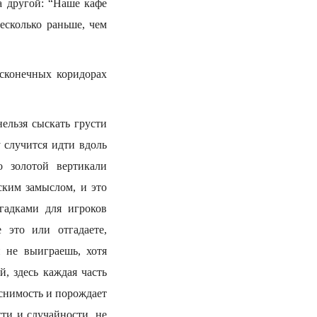
а другой: “Наше кафе
есколько раньше, чем
сконечных коридорах
ельзя сыскать грусти
у случится идти вдоль
о золотой вертикали
ским замыслом, и это
гадками для игроков
 это или отгадаете,
 не выиграешь, хотя
, здесь каждая часть
яснимость и порождает
ти и случайности, не