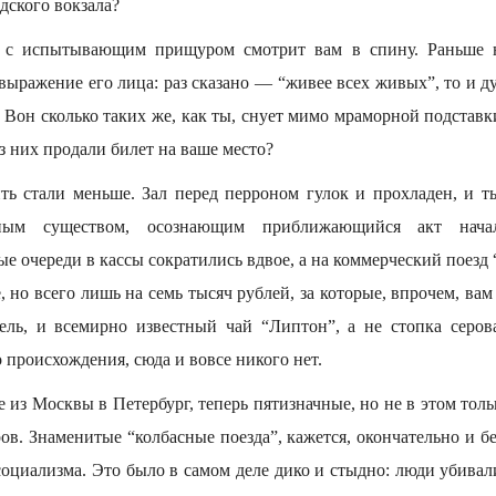
дского вокзала?
 с испытывающим прищуром смотрит вам в спину. Раньше н
выражение его лица: раз сказано — “живее всех живых”, то и д
. Вон сколько таких же, как ты, снует мимо мраморной подставк
из них продали билет на ваше место?
дить стали меньше. Зал перед перроном гулок и прохладен, и 
ьным существом, осознающим приближающийся акт нача
е очереди в кассы сократились вдвое, а на коммерческий поез
, но всего лишь на семь тысяч рублей, за которые, впрочем, вам
ель, и всемирно известный чай “Липтон”, а не стопка серо
 происхождения, сюда и вовсе никого нет.
 из Москвы в Петербург, теперь пятизначные, но не в этом толь
ов. Знаменитые “колбасные поезда”, кажется, окончательно и б
оциализма. Это было в самом деле дико и стыдно: люди убивал