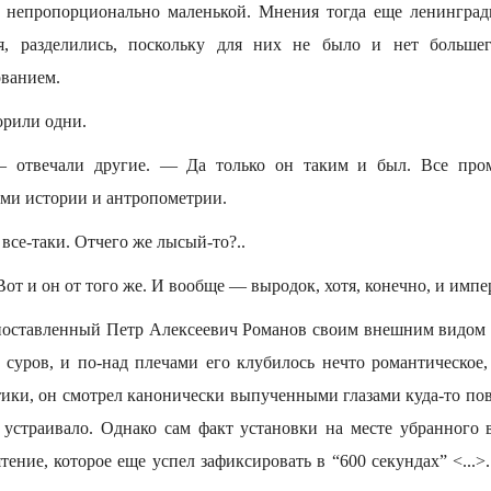
е непропорционально маленькой. Мнения тогда еще ленинград
ся, разделились, поскольку для них не было и нет большег
ованием.
орили одни.
 отвечали другие. — Да только он таким и был. Все про
ыми истории и антропометрии.
все-таки. Отчего же лысый-то?..
Вот и он от того же. И вообще — выродок, хотя, конечно, и импе
оставленный Петр Алексеевич Романов своим внешним видом 
 суров, и по-над плечами его клубилось нечто романтическое
тики, он смотрел канонически выпученными глазами куда-то пове
 устраивало. Однако сам факт установки на месте убранного 
тение, которое еще успел зафиксировать в “600 секундах” <...>