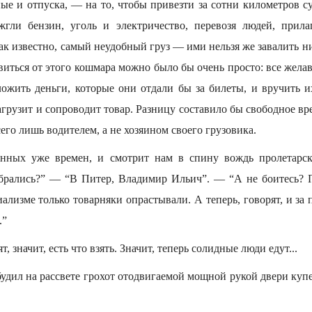
ые и отпуска, — на то, чтобы привезти за сотни километров су
жгли бензин, уголь и электричество, перевозя людей, прил
ак известно, самый неудобный груз — ими нельзя же завалить ни
виться от этого кошмара можно было бы очень просто: все жела
ложить деньги, которые они отдали бы за билеты, и вручить 
 загрузит и сопроводит товар. Разницу составило бы свободное вр
сего лишь водителем, а не хозяином своего грузовика.
ранных уже времен, и смотрит нам в спину вождь пролетарск
обрались?” — “В Питер, Владимир Ильич”. — “А не боитесь? По
ализме только товарняки опрастывали. А теперь, говорят, и за 
.”
т, значит, есть что взять. Значит, теперь солидные люди едут...
удил на рассвете грохот отодвигаемой мощной рукой двери куп