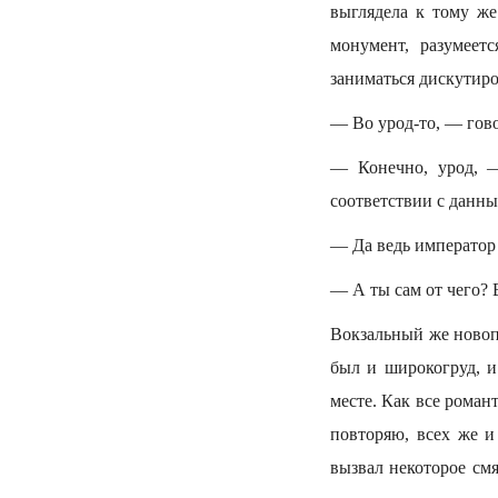
выглядела к тому ж
монумент, разумеет
заниматься дискутир
— Во урод-то, — гов
— Конечно, урод, —
соответствии с данн
— Да ведь император 
— А ты сам от чего? 
Вокзальный же новоп
был и широкогруд, и
месте. Как все роман
повторяю, всех же и
вызвал некоторое смя