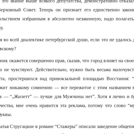
 это звание выше всякого депутатства, демонстративно отказа
ерховный Совет. Теперь он признает его единственно законн
ольствием избранным в абсолютно незаконную, надо полагать,
у.
я во всей диалектике петербургской души, если это не удалось 
вскому?
ик окажется совершенно прав, сказав, что город влияет на своег
го не чувствуют. Действительно, нужно быть весьма малочувс
кста, простершихся над привокзальной площадью Восстания: 
ежит никакому сомнению — все пережитое с этим названием 
ив — “„Жилетт” — лучше для Мужчины нет”. Хотя я лично и б
ества, мне очень нравится эта реклама, потому что слово “м
буквы.
ратья Стругацкие в романе “Стажеры” описали заведение общепи