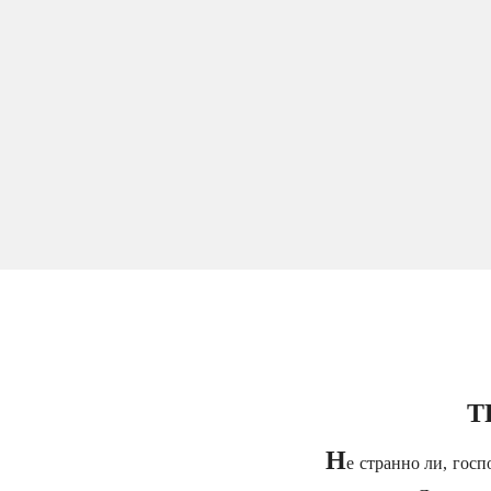
Т
Н
е странно ли, госп