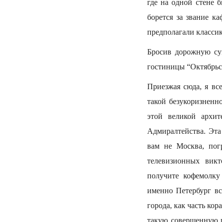
где на одной стене 
борется за звание к
предполагали класси
Бросив дорожную су
гостиницы “Октябрьс
Приезжая сюда, я вс
такой безукоризненно
этой великой архит
Адмиралтейства. Эта
вам не Москва, пог
телевизионных викт
получите кофемолку
именно Петербург вс
города, как часть ко
такую совершенную г