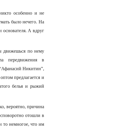
икто особенно и не
умать было нечего. На
и основателя. А вдруг
ты движешься по нему
ла передвижения в
д “Афанасий Никитин”,
 оптом предлагается и
ватого белья и рыжий
ко, вероятно, причина
есповоротно отошли в
и то немногое, что им