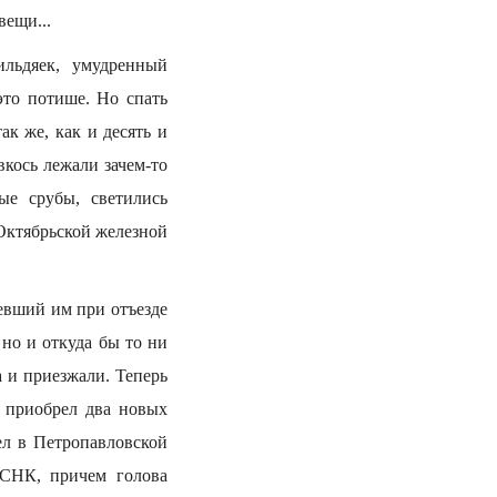
вещи...
ильдяек, умудренный
это потише. Но спать
ак же, как и десять и
вкось лежали зачем-то
ые срубы, светились
Октябрьской железной
евший им при отъезде
 но и откуда бы то ни
а и приезжали. Теперь
 приобрел два новых
л в Петропавловской
 СНК, причем голова