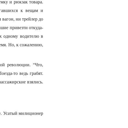
мку и рюкзак товара.
агавшихся к вещам и
 вагон, ни трейлер до
вшие привезти откуда-
их одному водителю в
емя. Но, к сожалению,
ой революции. “Что,
езда-то ведь грабят.
пассажирские взялись.
е. Усатый милиционер