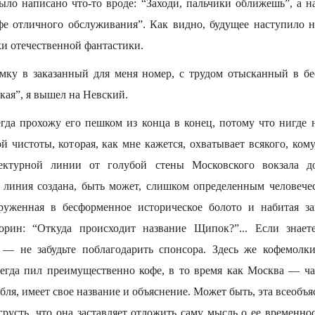
было написано что-то вроде: “Заходи, пальчики оближешь”, а н
афе отличного обслуживания”. Как видно, будущее наступило н
ки отечественной фантастики.
мку в заказанный для меня номер, с трудом отысканный в бе
кая”, я вышел на Невский.
егда прохожу его пешком из конца в конец, потому что нигде н
й чистоты, которая, как мне кажется, охватывает всякого, ком
ектурной линии от голубой стены Московского вокзала д
 линия создана, быть может, слишком определенным человече
руженная в бесформенное историческое болото и набитая за
орин: “Откуда происходит название Щипок?”... Если знаете
 — не забудьте поблагодарить спонсора. Здесь же кофемолки
егда пил преимущественно кофе, в то время как Москва — чай
рабля, имеет свое название и объяснение. Может быть, эта всеобъ
русть, что она заставляет отложить саму мысль о ее временнос