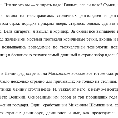
 Что же это вы — запирать надо! Гляньте, все ли цело? Сумки, 
в взгляд на неисправимых столичных разгильдяев и разг
ом страж порядка прикрыл дверь, стараясь, однако, сделать 
 Взяв сигареты, я вышел в коридор. За окном все выглядело т
под железными мостами протекали коричневые речки, вкривь и 
, возвышались возводимые по тысячелетней технологии нов
ниц и бесконечно тянулся самый длинный в стране забор вдоль 
в Ленинград встречал на Московском вокзале все тот же смотр
 было несколько странно для прибывших не только из столицы,
тники Ленину стояли везде. И, уезжая от него, к нему же всегд
ь Петр Великий. Основанный им город за три прошедших года
ажения государя. Один, сработанный Михаилом Шемякиным, се
лся странен: длиннорук, длинноног и лыс, как председатель