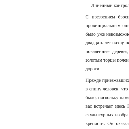
— Линейный контроль.
С презрением броси
провинциальным опыт
было уже невозможно.
двадцать лет назад: 
поваленные деревья
золотым торцы полен
дороги.
Прежде приезжавших 
в спину человек, что
было, поскольку памя
вас встречает здес
скульптурных изобр
крепости. Он оказа