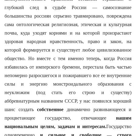
глубокий след в судьбе России — самосознание
большинства россиян серьезно травмировано, повреждена
сама онтологическая религиозная, этическая и культурная
почва, куда уходят корнями и на которой произрастают
здоровая народная нравственность, право и закон, на
которой формируется и существует любое цивилизованное
общество. Но вместе с тем именно теперь, когда Россия
избавилась от имперского бремени, перестала быть частью
непомерно разросшегося и пожиравшего все ее внутренние
силы и энергию монстроидального образования с
неуклюжим (под стать его строю и существу)
аббревиатурным названием СССР, у нас появился хороший
шанс создать
собственное
динамично развивающееся и
процветающее государство, отвечающее
нашим
национальным целям, задачам и интересам.
Государство
одновременно
и сильное и свободное
—
строго