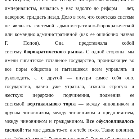
империалисты, начались у нас задолго до реформ — лет,
наверное, тридцать назад. Дело в том, что советская система
не являлась системой административно-бюрократической
или командно-административной (как ее ошибочно назвал
Г. Попов). Она представляла собой
систему
бюрократического рынка.
С одной стороны, мы
имели гигантское тотальное государство, проникающее во
все поры общества и пытавшееся всем управлять и
руководить, а с другой — внутри самое себя оно,
государство, давно уже утратило, изжило строгую и
жесткую иерархию подчинения, подменив ее
системой
вертикального торга
— между чиновником и
другим чиновником, между чиновником и предприятием,
между чиновником и гражданином.
Все обусловливалось
сделкой:
ты мне даешь то-то, а я тебе то-то. Такие понятия,
как “общий закон”, “единое правило”, “приказ”, перестали