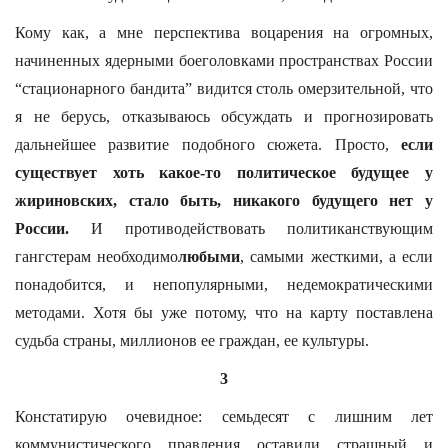
Кому как, а мне перспектива воцарения на огромных,
начиненных ядерными боеголовками пространствах России
“стационарного бандита” видится столь омерзительной, что
я не берусь, отказываюсь обсуждать и прогнозировать
дальнейшее развитие подобного сюжета. Просто,
если
существует хоть какое-то политическое будущее у
жириновских, стало быть, никакого будущего нет у
России.
И противодействовать политиканствующим
гангстерам необходимо
любыми
, самыми жесткими, а если
понадобится, и непопулярными, недемократическими
методами. Хотя бы уже потому, что на карту поставлена
судьба страны, миллионов ее граждан, ее культуры.
3
Констатирую очевидное: семьдесят с лишним лет
коммунистического правления оставили страшный и