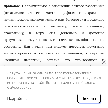
правовое.
Непримиримое в отношении всякого разбойника
(независимо от его масти, профиля и окраса —
политического, экономического или бытового) и предельно
благорасположенное к честному, законопослушному
гражданину, в меру сил деятельно и достойно
приумножающему личное и, соответственно, общественное
состояние. Для начала нам следует перестать неустанно
ностальгировать и скорбеть по утраченной, сгинувшей
“великой империи”, оставив это “трудоемкое” и
“плодотворное” занятие профессиональным публичным
Для улучшения работы сайта и его взаимодействия с
плакальщикам из стана коммуно-шовинистов.
пользователями мы используем файлы cookies. Продолжая
Формирование русского национального государства
использовать наш сайт, Вы соглашаетесь на обработку
произойдет
только в результате преодоления имперского
файлов cookies.
наследия.
Подробнее
Принять
Империи образуются и структурируются на принципах