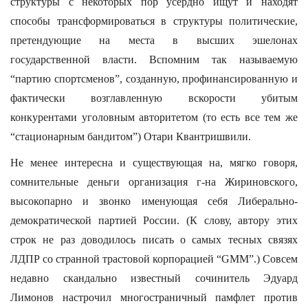
структуры с некоторых пор усердно ищут и находят
способы трансформироваться в структуры политические,
претендующие на места в высших эшелонах
государственной власти. Вспомним так называемую
“партию спортсменов”, созданную, профинансированную и
фактически возглавленную вскорости убитым
конкурентами уголовным авторитетом (то есть все тем же
“стационарным бандитом”) Отари Квантришвили.
Не менее интересна и существующая на, мягко говоря,
сомнительные деньги организация г-на Жириновского,
высокопарно и звонко именующая себя Либерально-
демократической партией России. (К слову, автору этих
строк не раз доводилось писать о самых тесных связях
ЛДПР со странной трастовой корпорацией “GMM”.) Совсем
недавно скандально известный сочинитель Эдуард
Лимонов настрочил многостраничный памфлет против