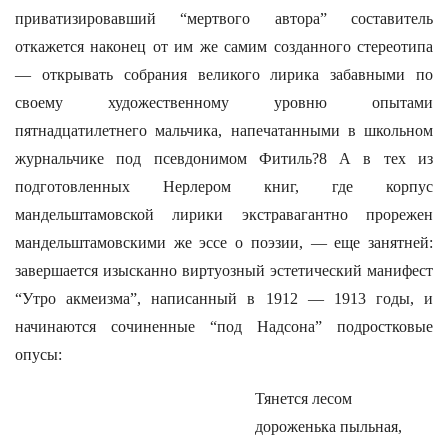
приватизировавший “мертвого автора” составитель
откажется наконец от им же самим созданного стереотипа
— открывать собрания великого лирика забавными по
своему художественному уровню опытами
пятнадцатилетнего мальчика, напечатанными в школьном
журнальчике под псевдонимом Фитиль?8 А в тех из
подготовленных Нерлером книг, где корпус
мандельштамовской лирики экстравагантно прорежен
мандельштамовскими же эссе о поэзии, — еще занятней:
завершается изысканно виртуозный эстетический манифест
“Утро акмеизма”, написанный в 1912 — 1913 годы, и
начинаются сочиненные “под Надсона” подростковые
опусы:
Тянется лесом
дороженька пыльная,