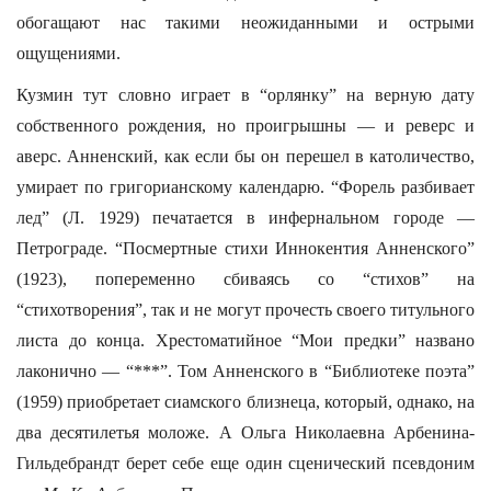
обогащают нас такими неожиданными и острыми
ощущениями.
Кузмин тут словно играет в “орлянку” на верную дату
собственного рождения, но проигрышны — и реверс и
аверс. Анненский, как если бы он перешел в католичество,
умирает по григорианскому календарю. “Форель разбивает
лед” (Л. 1929) печатается в инфернальном городе —
Петрограде. “Посмертные стихи Иннокентия Анненского”
(1923), попеременно сбиваясь со “стихов” на
“стихотворения”, так и не могут прочесть своего титульного
листа до конца. Хрестоматийное “Мои предки” названо
лаконично — “***”. Том Анненского в “Библиотеке поэта”
(1959) приобретает сиамского близнеца, который, однако, на
два десятилетья моложе. А Ольга Николаевна Арбенина-
Гильдебрандт берет себе еще один сценический псевдоним