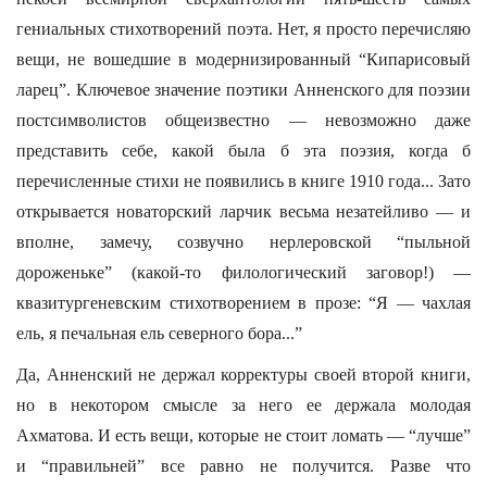
гениальных стихотворений поэта. Нет, я просто перечисляю
вещи, не вошедшие в модернизированный “Кипарисовый
ларец”. Ключевое значение поэтики Анненского для поэзии
постсимволистов общеизвестно — невозможно даже
представить себе, какой была б эта поэзия, когда б
перечисленные стихи не появились в книге 1910 года... Зато
открывается новаторский ларчик весьма незатейливо — и
вполне, замечу, созвучно нерлеровской “пыльной
дороженьке” (какой-то филологический заговор!) —
квазитургеневским стихотворением в прозе: “Я — чахлая
ель, я печальная ель северного бора...”
Да, Анненский не держал корректуры своей второй книги,
но в некотором смысле за него ее держала молодая
Ахматова. И есть вещи, которые не стоит ломать — “лучше”
и “правильней” все равно не получится. Разве что