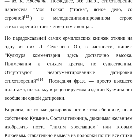
—
М. К. Арбенина
. Последнее, все знают, стихотворение
царскосела “Моя Тоска” (“тоска”, ясное дело, со
[13]
строчной
) в малодисциплинированном строю
стихотворений стоит четвертым с конца...
Но парадоксальней самих ермиловских книжек отклик на
одну из них Л. Селезнева. Он, в частности, пишет:
“Культура комментария здесь достаточно высока.
Примечания к стихам кратки, но существенны.
Отсутствуют неаргументированные датировки
[14]
стихотворений”
. Последняя фраза — просто высшего
пилотажа, поскольку в рецензируемом издании Кузмина нет
вообще ни одной датировки.
Впрочем, не только датировок нет в этом сборнике, но и
собственно Кузмина. Составительница, движимая желанием
изобразить поэта “лихим ярославцем” или вторым
Клюевым, старательно вымела из подборки почти все стихи