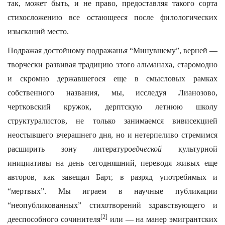
так, может быть, и не право, предоставляя такого сорта
стихосложению все остающееся после филологических
изысканий место.
Подражая достойному подражанья “Минувшему”, верней —
творчески развивая традицию этого альманаха, старомодно
и скромно державшегося еще в смысловых рамках
собственного названия, мы, исследуя Лианозово,
чертковский кружок, дерптскую летнюю школу
структуралистов, не только занимаемся вивисекцией
неостывшего вчерашнего дня, но и нетерпеливо стремимся
расширить зону литературо
едческой
культурной
инициативы на день сегодняшний, переводя живых еще
авторов, как завещал Барт, в разряд употребимых и
“мертвых”. Мы играем в научные публикации
“неопубликованных” стихотворений здравствующего и
[2]
дееспособного сочинителя
или — на манер эмигрантских