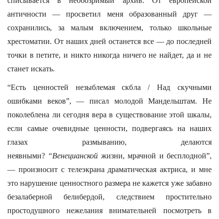
списывается в необозримый архив. От европейской
античности — просветил меня образованный друг —
сохранились, за малым включением, только школьные
хрестоматии. От наших дней останется все — до последней
точки в петите, и никто никогда ничего не найдет, да и не
станет искать.
“Есть ценностей незыблемая скбла / Над скучными
ошибками веков”, — писал молодой Мандельштам. Не
поколеблена ли сегодня вера в существование этой шкалы,
если самые очевидные ценности, подвергаясь на наших
глазах размыванию, делаются
неявными?
“Венецианской
жизни, мрачной и бесплодной”,
— произносит с телеэкрана драматическая актриса, и мне
это нарушение ценностного размера не кажется уже забавно
безалаберной белибердой, следствием простительно
простодушного нежелания внимательней посмотреть в