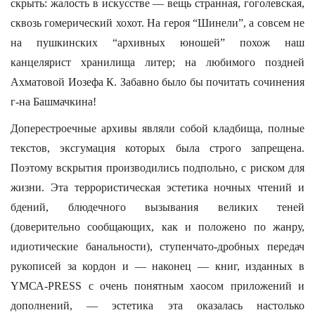
скрыть: жалость в искусстве — вещь странная, гоголевская,
сквозь гомерический хохот. На героя “Шинели”, а совсем не
на пушкинских “архивных юношей” похож наш
канцелярист хранилища литер; на любимого поздней
Ахматовой Иозефа К. Забавно было бы почитать сочинения
г-на Башмачкина!
Доперестроечные архивы являли собой кладбища, полные
текстов, эксгумация которых была строго запрещена.
Поэтому вскрытия производились подпольно, с риском для
жизни. Эта террористическая эстетика ночных чтений и
бдений, блюдечного вызывания великих теней
(доверительно сообщающих, как и положено по жанру,
идиотические банальности), ступенчато-дробных передач
рукописей за кордон и — наконец — книг, изданных в
YМСА-PRESS с очень понятным хаосом приложений и
дополнений, — эстетика эта оказалась настолько