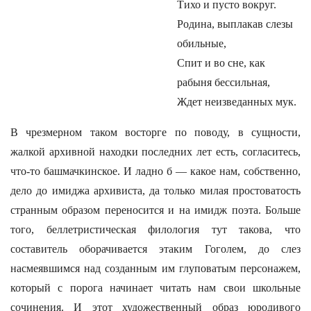
Тихо и пусто вокруг.
Родина, выплакав слезы
обильные,
Спит и во сне, как
рабыня бессильная,
Ждет неизведанных мук.
В чрезмерном таком восторге по поводу, в сущности,
жалкой архивной находки последних лет есть, согласитесь,
что-то башмачкинское. И ладно б — какое нам, собственно,
дело до имиджа архивиста, да только милая простоватость
странным образом переносится и на имидж поэта. Больше
того, беллетристическая филология тут такова, что
составитель оборачивается этаким Гоголем, до слез
насмеявшимся над созданным им глуповатым персонажем,
который с порога начинает читать нам свои школьные
сочинения. И этот художественный образ юродивого