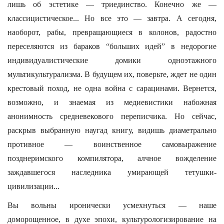
лишь об эстетике — триединство. Конечно же —
классицистическое... Но все это — завтра. А сегодня,
наоборот, рабы, превращающиеся в колонов, радостно
переселяются из бараков “больших идей” в недорогие
индивидуалистические домики одноэтажного
мультикультурализма. В будущем их, поверьте, ждет не один
крестовый поход, не одна война с сарацинами. Вернется,
возможно, и знаемая из медиевистики набожная
анонимность средневекового переписчика. Но сейчас,
раскрыв выбранную наугад книгу, видишь диаметрально
противное — воинственное самовыражение
позднеримского компилятора, алчное вожделение
заждавшегося наследника умирающей тетушки-
цивилизации...
Вы вольны иронически усмехнуться — наше
доморощенное, в духе эпохи, культурологизирование на