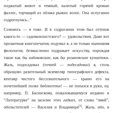
поджатый живот и темный, налитый горячей кровью
фаллос, торчащий из облака рыжих волос. Она испуганно
содрогнулась...”
Сознаюсь — я тоже. И в содрогании этом был оттенок
какого-то — садомазохистского? — удовольствия. Даже вот
прозаичная книгопечатня, подумал я, а не только нынешняя
филология, безмысленно подражает искусству, порождая
такие как бы набоковские, как бы розановские кунштюки.
Жаль, подосадовал (точней —
подесадовал
) я, столь
образцово разительный экземпляр типографского дефекта,
кентавр чистого бессознательного — храню его на
почетнейшей полке библиотеки! — не попался в руки, ну,
например, П. Басинскому, пожаловавшемуся недавно в
“Литературке” на засилие этих
гад
ких, от слова “змий”,
[1]
обольстителей — Василия и Владимира
. Жаль, ибо, в