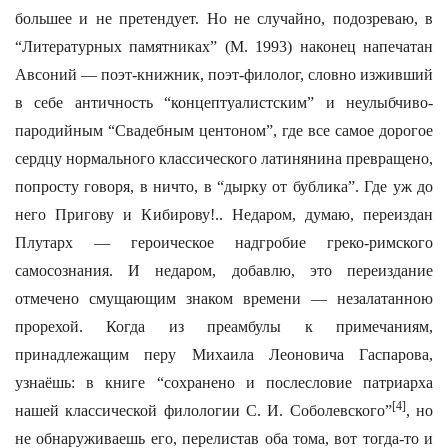
большее и не претендует. Но не случайно, подозреваю, в
“Литературных памятниках” (М. 1993) наконец напечатан
Авсоний — поэт-книжник, поэт-филолог, словно изживший
в себе античность “концептуалистским” и неулыбчиво-
пародийным “Свадебным центоном”, где все самое дорогое
сердцу нормального классического латинянина превращено,
попросту говоря, в ничто, в “дырку от бублика”. Где уж до
него Пригову и Кибирову!.. Недаром, думаю, переиздан
Плутарх — героическое надгробие греко-римского
самосознания. И недаром, добавлю, это переиздание
отмечено смущающим знаком времени — незалатанною
прорехой. Когда из преамбулы к примечаниям,
принадлежащим перу Михаила Леоновича Гаспарова,
узнаёшь: в книге “сохранено и послесловие патриарха
[4]
нашей классической филологии С. И. Соболевского”
, но
не обнаруживаешь его, перелистав оба тома, вот тогда-то и