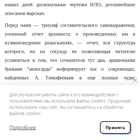
наших дней: доскональные чертежи НЛО, дотошнейшие
описания марсиан.
Перед нами — триумф составительского самовыражения,
упоенный отчет архивиста о произведенных им в
кузминоведении разысканиях, — отчет, вся структура
которого, ни на секунду не позволяющая читателю
усомниться в том, что сочинителя тут два, аршинными
буквами “авангарда” информирует нас о сокровищах,
найденных А. Тимофеевым в еще полных чудес
хранилищах.
Для улучшения работы сайта и его взаимодействия с
Таинственные, удивительные документы; свидетели
пользователями мы используем файлы cookies. Продолжая
использовать наш сайт, Вы соглашаетесь на обработку
прошлого!.. Это, во-первых, три бессистемно записанных,
файлов cookies.
ретроспективных и параллельных друг другу перечня
стихотворений (у одного не хватает к тому же конца),
Подробнее
Принять
запроданных Кузминым в голодном 1918 году издателю Н.