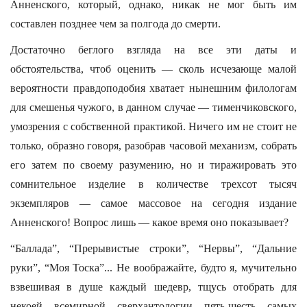
Анненского, который, однако, никак не мог быть им
составлен позднее чем за полгода до смерти.
Достаточно беглого взгляда на все эти даты и
обстоятельства, чтоб оценить — сколь исчезающе малой
вероятности правдоподобия хватает нынешним филологам
для смешенья чужого, в данном случае — тименчиковского,
умозрения с собственной практикой. Ничего им не стоит не
только, образно говоря, разобрав часовой механизм, собрать
его затем по своему разумению, но и тиражировать это
сомнительное изделие в количестве трехсот тысяч
экземпляров — самое массовое на сегодня издание
Анненского! Вопрос лишь — какое время оно показывает?
“Баллада”, “Прерывистые строки”, “Нервы”, “Дальние
руки”, “Моя Тоска”... Не воображайте, будто я, мучительно
взвешивая в душе каждый шедевр, тщусь отобрать для
некоей всемирной сверхантологии пять-шесть самых