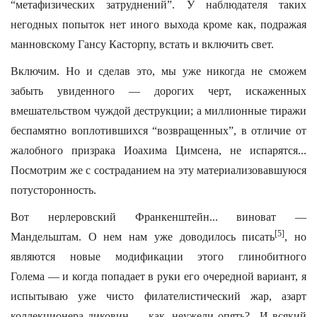
“метафизических затруднений”. У наблюдателя таких
негодных попыток нет иного выхода кроме как, подражая
манновскому Гансу Касторпу, встать и включить свет.
Включим. Но и сделав это, мы уже никогда не сможем
забыть увиденного — дорогих черт, искаженных
вмешательством чуждой деструкции; а миллионные тиражи
беспамятно воплотившихся “возвращенных”, в отличие от
жалобного призрака Иоахима Цимсена, не испарятся...
Посмотрим же с состраданием на эту материализовавшуюся
потусторонность.
Вот нерлеровский Франкенштейн... виноват —
[5]
Мандельштам. О нем нам уже доводилось писать
, но
являются новые модификации этого глинобитного
Голема — и когда попадает в руки его очередной вариант, я
испытываю уже чисто филателистический жар, азарт
коллекционера диковин — как, неужели опять?.. И всякий