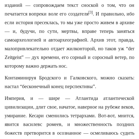
изданий — сопровождаем текст сноской о том, что он
[3]
печатается вопреки воле его создателя
. И правильно, ибо
если история пресеклась, то мы уже просто живем в архиве
— и, будучи, по сути, мертвы, вправе теперь заняться
самоархеологией и автоархеографией. Архив этот, правда,
малопривлекательно отдает жилконторой, но таков уж “der
Zeitgeist” — дух времени, его сорный и соросный ветер, по
которому важно держать нос.
Контаминируя Бродского и Галковского, можно сказать:
настал “бесконечный конец перспективы”.
Империя, и — шире — Атлантида атлантической
цивилизации, длит свое, начатое, наверное на рубеже веков,
умирание. Кесари сменились тетрархами. Вот-вот, мнится,
явится василевс ромеев, и множественность поздних
божеств претворится в осознанное — осмеливаюсь судить