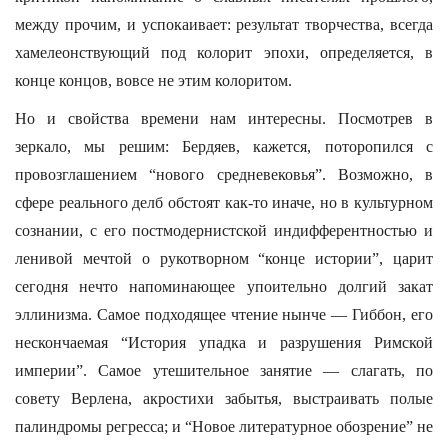
между прочим, и успокаивает: результат творчества, всегда
хамелеонствующий под колорит эпохи, определяется, в
конце концов, вовсе не этим колоритом.
Но и свойства времени нам интересны. Посмотрев в
зеркало, мы решим: Бердяев, кажется, поторопился с
провозглашением “нового средневековья”. Возможно, в
сфере реального делб обстоят как-то иначе, но в культурном
сознании, с его постмодернистской индифферентностью и
ленивой мечтой о рукотворном “конце истории”, царит
сегодня нечто напоминающее упоительно долгий закат
эллинизма. Самое подходящее чтение нынче — Гиббон, его
нескончаемая “История упадка и разрушения Римской
империи”. Самое утешительное занятие — слагать, по
совету Верлена, акростихи забытья, выстраивать полые
палиндромы регресса; и “Новое литературное обозрение” не