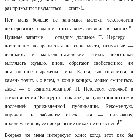
раз приходится изумляться — опять!..
Нет, меня больше не занимают мелочи текстологии
[6]
нерлеровских изданий, столь впечатлявшие в ранних
.
Нужные запятые — отдадим должное П. Нерлеру —
постепенно возвращаются на свои места, ненужные —
исчезают, и мандельштамовские стихи, переставая
выглядеть заумью, вновь обретают свойственное им
осмысленное выраженье лица. Капля, как говорится, и
камень точит. Со всем, в конце концов, можно смириться.
Даже — с реанимированной П. Нерлером строчкой в
стихотворении “Концерт на вокзале”, выпущенной поэтом в
последней прижизненной публикации. Рекомендую,
впрочем, не забывать: строка эта — призрачная,
[7]
проблематичная, ее воскрешение никак не объяснено
.
Всерьез же меня интересует одно: когда этот как бы