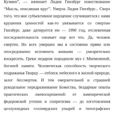
Кузмин”, — начинает Лидия Гинзбург повествование
“Мысль, описавшая круг”. Умерла Лидия Гинзбург... Сверх
того, что мое субъективное ощущение случившегося с нами
крушения ценностей как-то увязывается со смертью
Гинзбург, даже датируется ею — 1990 год, отслеженная
последовательность означает еще вот что. Да, человек
смертен. Но всех умерших мы в состоянии прямо или
опосредованно вспомнить живыми — умозрительно
воскресить. Греки недаром породнили муз с Мнемозиной,
богиней памяти. Человеческая способность творческого
подражанья Творцу — отблеск небесного в косной природе,
залог бессмертия. И тем омерзительней и страшней
рукодельное передразнивание Божества, бездарные опыты
практических лжевоскрешений: от вампирической
федоровской утопии и спиритизма — до изготовления
целлулоидных голливудских упырей и типографских