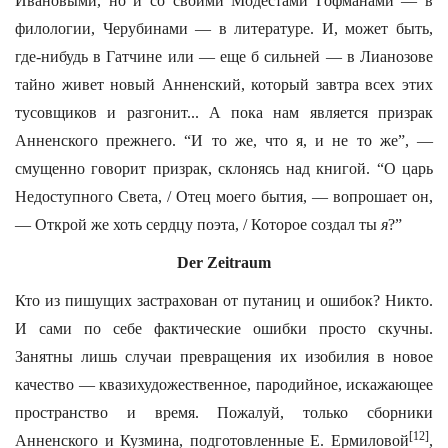
Ивановыми, но и со своими Модестами Гофманами — в
филологии, Черубинами — в литературе. И, может быть,
где-нибудь в Гатчине или — еще б сильней — в Лианозове
тайно живет новый Анненский, который завтра всех этих
тусовщиков и разгонит... А пока нам является призрак
Анненского прежнего. “И то же, что я, и не то же”, —
смущенно говорит призрак, склонясь над книгой. “О царь
Недоступного Света, / Отец моего бытия, — вопрошает он,
— Открой же хоть сердцу поэта, / Которое создал ты
я
?”
Der Zeitraum
Кто из пишущих застрахован от путаниц и ошибок? Никто.
И сами по себе фактические ошибки просто скучны.
Занятны лишь случаи превращения их изобилия в новое
качество — квазихудожественное, пародийное, искажающее
пространство и время. Пожалуй, только сборники
[12]
Анненского и Кузмина, подготовленные Е. Ермиловой
,