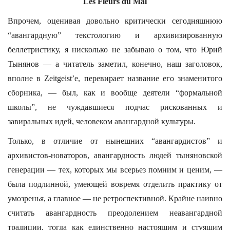
Les Fleurs du Mal
Впрочем, оценивая довольно критически сегодняшнюю
“авангардную” текстологию и архивизированную
беллетристику, я нисколько не забываю о том, что Юрий
Тынянов — а читатель заметил, конечно, наш заголовок,
вполне в Zeitgeist’e, перевирает название его знаменитого
сборника, — был, как и вообще деятели “формальной
школы”, не чуждавшиеся подчас рискованных и
завиральных идей, человеком авангардной культуры.
Только, в отличие от нынешних “авангардистов” и
архивистов-новаторов, авангардность людей тыняновской
генерации — тех, которых мы всерьез помним и ценим, —
была подлинной, умеющей вовремя отделить практику от
умозренья, а главное — не ретроспективной. Крайне наивно
считать авангардность преодолением неавангардной
традиции, тогда как единственно настоящим и стуящим