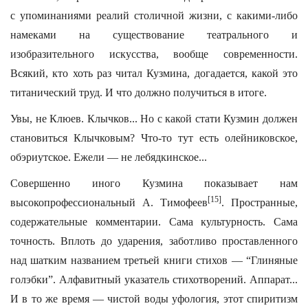
с упоминаниями реалий столичной жизни, с какими-либо
намеками на существование театрального и
изобразительного искусства, вообще современности.
Всякий, кто хоть раз читал Кузмина, догадается, какой это
титанический труд. И что должно получиться в итоге.
Увы, не Клюев. Клычков... Но с какой стати Кузмин должен
становиться Клычковым? Что-то тут есть олейниковское,
обэриутское. Ежели — не лебядкинское...
Совершенно иного Кузмина показывает нам
[15]
высокопрофессиональный А. Тимофеев
. Пространные,
содержательные комментарии. Сама культурность. Сама
точность. Вплоть до ударения, заботливо проставленного
над шатким названием третьей книги стихов — “Глиняные
голэбки”. Алфавитный указатель стихотворений. Аппарат...
И в то же время — чистой воды уфология, этот спиритизм