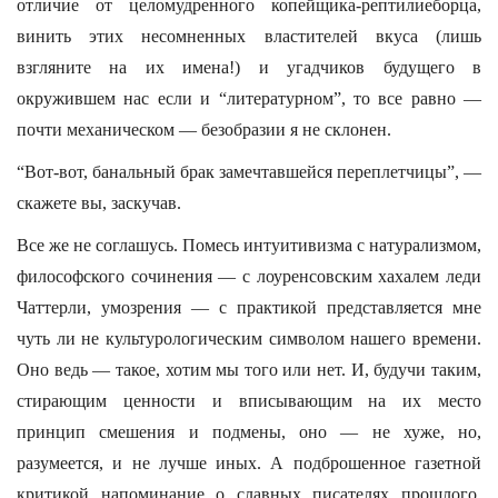
отличие от целомудренного копейщика-рептилиеборца,
винить этих несомненных властителей вкуса (лишь
взгляните на их имена!) и угадчиков будущего в
окружившем нас если и “литературном”, то все равно —
почти механическом — безобразии я не склонен.
“Вот-вот, банальный брак замечтавшейся переплетчицы”, —
скажете вы, заскучав.
Все же не соглашусь. Помесь интуитивизма с натурализмом,
философского сочинения — с лоуренсовским хахалем леди
Чаттерли, умозрения — с практикой представляется мне
чуть ли не культурологическим символом нашего времени.
Оно ведь — такое, хотим мы того или нет. И, будучи таким,
стирающим ценности и вписывающим на их место
принцип смешения и подмены, оно — не хуже, но,
разумеется, и не лучше иных. А подброшенное газетной
критикой напоминание о славных писателях прошлого,