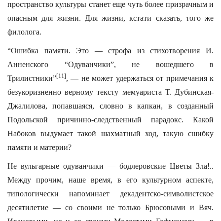
пространство культуры станет еще чуть более призрачным и
опасным для жизни. Для жизни, кстати сказать, того же
филолога.
“Ошибка памяти. Это — строфа из стихотворения И.
Анненского “Одуванчики”, не вошедшего в
[11]
Трилистники”
, — не может удержаться от примечания к
безукоризненно верному тексту мемуариста Т. Дубинская-
Джалилова, попавшаяся, словно в капкан, в созданный
Подольской причинно-следственный парадокс. Какой
Набоков выдумает такой шахматный ход, такую сшибку
памяти и материи?
Не вульгарные одуванчики — бодлеровские Цветы Зла!..
Между прочим, наше время, в его культурном аспекте,
типологически напоминает декадентско-символистское
десятилетие — со своими не только Брюсовыми и Вяч.