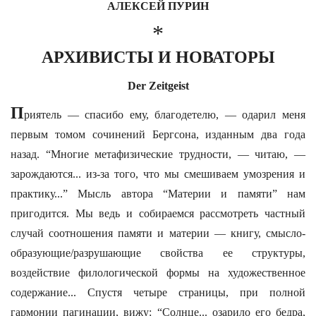
АЛЕКСЕЙ ПУРИН
*
АРХИВИСТЫ И НОВАТОРЫ
Der Zeitgeist
П
риятель — спасибо ему, благодетелю, — одарил меня
первым томом сочинений Бергсона, изданным два года
назад. “Многие метафизические трудности, — читаю, —
зарождаются... из-за того, что мы смешиваем умозрения и
практику...” Мысль автора “Материи и памяти” нам
пригодится. Мы ведь и собираемся рассмотреть частный
случай соотношения памяти и материи — книгу, смысло-
образующие/разрушающие свойства ее структуры,
воздействие филологической формы на художественное
содержание... Спустя четыре страницы, при полной
гармонии пагинации, вижу: “Солнце... озарило его бедра,