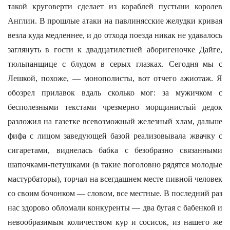
такой круговерти сделает из кораблей пустыни королев
Англии. В прошлые атаки на павлинясские желудки кривая
везла куда медленнее, и до отхода поезда никак не удавалось
заглянуть в гости к двадцатилетней аборигеночке Дайге,
тюльпанщице с блудом в серых глазках. Сегодня мы с
Лешкой, похоже, — монополисты, вот отчего ажиотаж. Я
обозрел прилавок вдаль сколько мог: за мужичком с
бесполезными текстами чрезмерно морщинистый дедок
разложил на газетке всевозможный железный хлам, дальше
фифа с лицом заведующей базой реализовывала жвачку с
сигаретами, виднелась бабка с безобразно связанными
шапочками-петушками (в такие поголовно рядятся молодые
мастурбаторы), торчал на всегдашнем месте пивной человек
со своим бочонком — словом, все местные. В последний раз
нас здорово обломали конкуренты — два бугая с бабенкой и
невообразимым количеством кур и сосисок, из нашего же