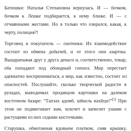
Батюшки: Наталья Степановна вернулась. И — бочком,
бочком к Лешке подбирается, к нему ближе. И — с
отчаянными жестами. Но я только что озирался, какая, к
черту, полиция?!
Торговец и покупатель — охотники. Их взаимодействие
состоит из обмена добычей, и от этого они азартны.
Выцарапывая друг у друга деньги и, соответственно, товар,
оба попадают под обоюдный гипноз. Мир перестает
адекватно восприниматься, а мир, как известно, состоит из
опасностей. Послушайте, сколько творческой радости в
руладах, выводимых продавцом картошки на далеком
[1]
восточном базаре: “Тап
э
ах адом
б
, ш
й
кель вах
й
ци!”
При
этом он подмигивает вам, хохочет и шевелит ушами с
растущими из них седыми кисточками.
Старушка, обмотанная вдовьим платком, сняв крышку,