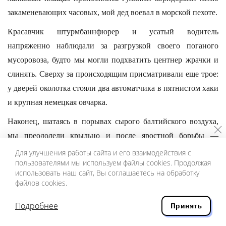
закаменевающих часовых, мой дед воевал в морской пехоте.
Красавчик штурмбаннфюрер и усатый водитель
напряженно наблюдали за разгрузкой своего поганого
мусоровоза, будто мы могли подхватить центнер жрачки и
слинять. Сверху за происходящим присматривали еще трое:
у дверей околотка стояли два автоматчика в пятнистом хаки
и крупная немецкая овчарка.
Наконец, шатаясь в порывах сырого балтийского воздуха,
мы преодолели крыльцо и после яростной борьбы —
Лешкин рюкзак не пролезал в дверь — оказались в
Для улучшения работы сайта и его взаимодействия с
пользователями мы используем файлы cookies. Продолжая
сумеречном коридоре. По-деревенски скрипели половицы.
использовать наш сайт, Вы соглашаетесь на обработку
файлов cookies.
3
— Сюда, сюда, — поманил нас незнакомый полицейский.
Подробнее
Принять
Он стоял у открытой двери, и хилый уличный свет,