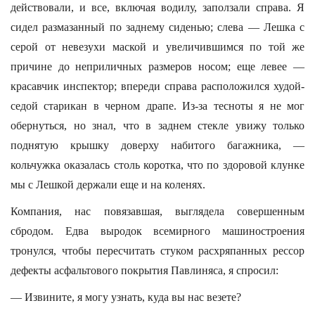
действовали, и все, включая водилу, заползали справа. Я
сидел размазанный по заднему сиденью; слева — Лешка с
серой от невезухи маской и увеличившимся по той же
причине до неприличных размеров носом; еще левее —
красавчик инспектор; впереди справа расположился худой-
седой старикан в черном драпе. Из-за тесноты я не мог
обернуться, но знал, что в заднем стекле увижу только
поднятую крышку доверху набитого багажника, —
кольчужка оказалась столь коротка, что по здоровой клунке
мы с Лешкой держали еще и на коленях.
Компания, нас повязавшая, выглядела совершенным
сбродом. Едва выродок всемирного машиностроения
тронулся, чтобы пересчитать стуком расхряпанных рессор
дефекты асфальтового покрытия Павлиняса, я спросил:
— Извините, я могу узнать, куда вы нас везете?