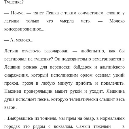
Тушенка?
— Не-е-е, — тянет Лешка с таким сочувствием, словно у
латыша только что умерла мать. — Молоко
консервированное...
— А, молоко...
Латыш отчего-то разочарован — любопытно, как бы
реагировал на тушенку? Он подозрительно всматривается в
Лешкин рюкзак для переноски байдарок и альпийского
снаряжения, который исполинским орлом оседлал узкий
проход, грозя в любую минуту прибить и покалечить.
Наконец проверяльщик машет рукой и уходит. Лешкина
душа исполняет песнь, которую телепатически слышит весь
вагон.
...Выбравшись из тоннеля, мы прем на базар, в нормальных
городах это рядом с вокзалом. Самый тяжелый — в