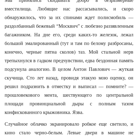
Мы принялись скидывать добро в безразмерные
вместилища. Любящие нас рассасывались, и скоро
обнаружилось, что за их спинами ждет полисмобиль —
раздолбанный бежевый “Москвич” с любезно раззявленным
багажником. На дне его, среди каких-то железок, лежал
большой эмалированный (тут и там по белому разбросаны,
конечно, черные пятна сколов) таз. Мой стальной нерв
трепыхнулся в гадком предчувствии, едва бездонная память
подсунула аналогию. В целом Антон Павлович — жуткая
скучища. Сто лет назад, провидя этакую мою оценку, он
решил подразнить в отместку и выписал — помните? —
прошловекового мента, шествующего по центральной
площади провинциальной дыры с полным тазом
конфискованного крыжовника. Язва.
Случайное облачко экранировало робкое еще светило, и
кино стало черно-белым. Левые двери в машине не