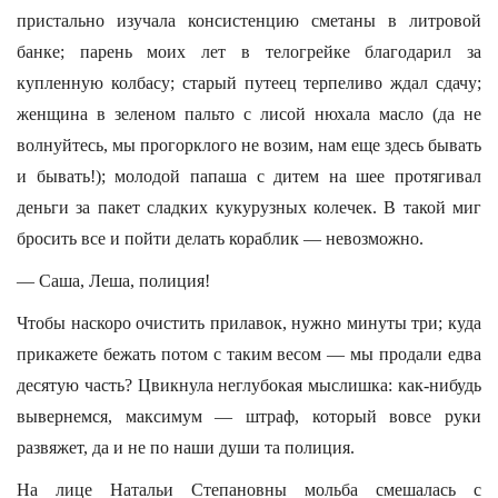
пристально изучала консистенцию сметаны в литровой
банке; парень моих лет в телогрейке благодарил за
купленную колбасу; старый путеец терпеливо ждал сдачу;
женщина в зеленом пальто с лисой нюхала масло (да не
волнуйтесь, мы прогорклого не возим, нам еще здесь бывать
и бывать!); молодой папаша с дитем на шее протягивал
деньги за пакет сладких кукурузных колечек. В такой миг
бросить все и пойти делать кораблик — невозможно.
— Саша, Леша, полиция!
Чтобы наскоро очистить прилавок, нужно минуты три; куда
прикажете бежать потом с таким весом — мы продали едва
десятую часть? Цвикнула неглубокая мыслишка: как-нибудь
вывернемся, максимум — штраф, который вовсе руки
развяжет, да и не по наши души та полиция.
На лице Натальи Степановны мольба смешалась с