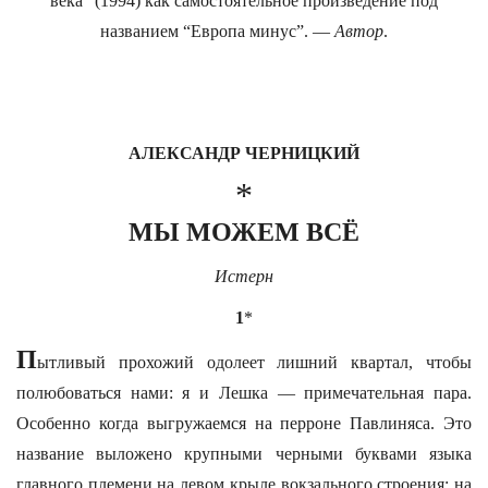
века” (1994) как самостоятельное произведение под
названием “Европа минус”. —
Автор
.
АЛЕКСАНДР ЧЕРНИЦКИЙ
*
МЫ МОЖЕМ ВСЁ
Истерн
1
*
П
ытливый прохожий одолеет лишний квартал, чтобы
полюбоваться нами: я и Лешка — примечательная пара.
Особенно когда выгружаемся на перроне Павлиняса. Это
название выложено крупными черными буквами языка
главного племени на левом крыле вокзального строения; на