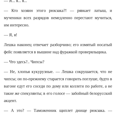
— Я... я... я...
— Кто хозяин этого рюкзака?! — рявкает латыш, и
мученики всех разрядов немедленно перестают мучиться,
им интересно.
— Я, я!
Лешка наконец отвечает разборчиво; его измятый носатый
фейс появляется в вышине над фуражкой проверяльщика.
— Что здесь?.. Чипсы?
— Не, хлопья кукурузные. — Лешка сокрушается, что не
чипсы; он по-прежнему старается говорить поглуше, будто в
вагоне едут его соседи по дому или коллеги по работе, а не
такие же спекулянты; в его голосе — забойный белорусский
акцент.
— А это? — Таможенник щиплет днище рюкзака. —