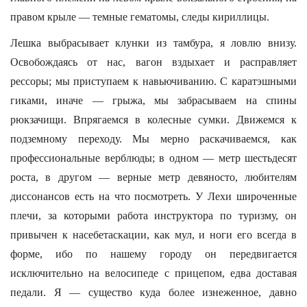
правом крыле — темные гематомы, следы кириллицы.
Лешка выбрасывает клунки из тамбура, я ловлю внизу.
Освобождаясь от нас, вагон вздыхает и расправляет
рессоры; мы приступаем к навьючиванию. С каратэшными
гиками, иначе — грыжа, мы забрасываем на спины
рюкзачищи. Впрягаемся в колесные сумки. Движемся к
подземному переходу. Мы мерно раскачиваемся, как
профессиональные верблюды; в одном — метр шестьдесят
роста, в другом — верные метр девяносто, любителям
диссонансов есть на что посмотреть. У Лехи широченные
плечи, за которыми работа инструктора по туризму, он
привычен к насебетаскации, как мул, и ноги его всегда в
форме, ибо по нашему городу он передвигается
исключительно на велосипеде с прицепом, едва доставая
педали. Я — существо куда более изнеженное, давно