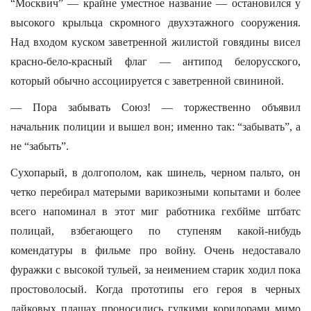
“Москвич” — крайне уместное название — остановился у
высокого крыльца скромного двухэтажного сооружения.
Над входом куском заветренной жилистой говядины висел
красно-бело-красный флаг — антипод белорусского,
который обычно ассоциируется с заветренной свининой.
— Пора забывать Союз! — торжественно объявил
начальник полиции и вышел вон; именно так: “забывать”, а
не “забыть”.
Сухопарый, в долгополом, как шинель, черном пальто, он
четко перебирал матерыми варикозными копытами и более
всего напоминал в этот миг работника гех
б
йме шт
б
атс
полицай, взбегающего по ступеням какой-нибудь
комендатуры в фильме про войну. Очень недоставало
фуражки с высокой тульей, за неимением старик ходил пока
простоволосый. Когда прототипы его героя в черных
лайковых плащах проносились гулкими коридорами мимо