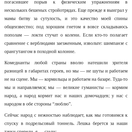
погасившее порыв к физическим упражнениям в
нескольких бешеных стройотрядах. Еще прежде я выиграл у
мамы битву за сутулость, и это качество моей спины
общеизвестно; под хорошим гнетом я вовсе складываюсь
пополам — локти стучат о колени. Если кто-то полагает
сравнение с верблюдами заезженным, извольте: шимпанзе с
орангутангом в походной колонне.
Комедианты любой страны вволю натешили зрителя
разницей в габаритах героев, но мы — не шуты и работаем
не на сцене. Мы — кормильцы и работаем на базаре. Туда-то
мы и направляемся; мы — великие гуманисты — кормим
народ, а народ кормит нас и наших домочадцев; у нас с
народом в обе стороны “люблю”.
Сейчас народ с нежностью наблюдает, как мы готовимся к
спуску в подрельсовый тоннель. Лешка берется за наши
тачки спереди, я — сзади: