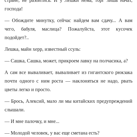
стране, не разойтись. И у Лешки нема, торг лишь начат,
господа!
— Обождите минутку, сейчас найдем вам сдачу... А вам
чего, бабуля, маслица? Пожалуйста, этот кусочек
подойдет?..
Лешка, майн херр, известный ссуль:
— Сашка, Сашка, может, прикроем лавку на полчасика, а?
А сам все вываливает, вываливает из гигантского рюкзака
почти одного с ним роста — наклоняться не надо, рвать
цветы легко и просто.
— Брось, Алексий, мало ли мы китайских предупреждений
слышали.
— И мне палочку, и мне...
— Молодой человек, у вас еще сметана есть?