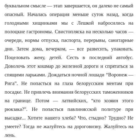
буквальном смысле — этап завершается, он далеко не самый
опасный. Началась операция меньше суток назад, когда
голодными хищниками мы с Лешкой набросились на
полоцкие гастрономы. Свистопляска на несколько часов —
очереди, нормы отпуска, паспорта, перерывы, санитарные
дни. Затем дома, вечерком, — все развесить, упаковать.
Поцеловать жену, детей. Сесть в последний автобус.
Доволочь этот кошмар до железной дороги и спрятаться за
спящими ларьками. Дождаться ночной лошади “Воронеж —
Рига”. Не попасться на глаза белорусским ментам при
посадке. Не привлечь внимания белорусских таможенников
на границе. Потом — латвийских, “кто хозяин этого
рюкзака?”. Не попасться павлинясской политуре при
высадке... Хотите нашего хлеба? Что, стыдно? Трудно? Не
умеете? Тогда не жалуйтесь на дороговизну. Жалуйтесь на
лень.