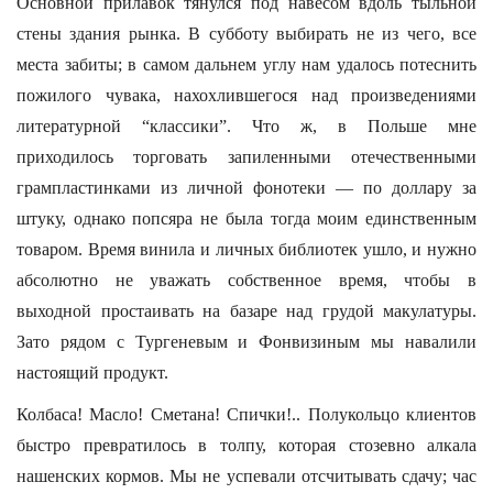
Основной прилавок тянулся под навесом вдоль тыльной
стены здания рынка. В субботу выбирать не из чего, все
места забиты; в самом дальнем углу нам удалось потеснить
пожилого чувака, нахохлившегося над произведениями
литературной “классики”. Что ж, в Польше мне
приходилось торговать запиленными отечественными
грампластинками из личной фонотеки — по доллару за
штуку, однако попсяра не была тогда моим единственным
товаром. Время винила и личных библиотек ушло, и нужно
абсолютно не уважать собственное время, чтобы в
выходной простаивать на базаре над грудой макулатуры.
Зато рядом с Тургеневым и Фонвизиным мы навалили
настоящий продукт.
Колбаса! Масло! Сметана! Спички!.. Полукольцо клиентов
быстро превратилось в толпу, которая стозевно алкала
нашенских кормов. Мы не успевали отсчитывать сдачу; час