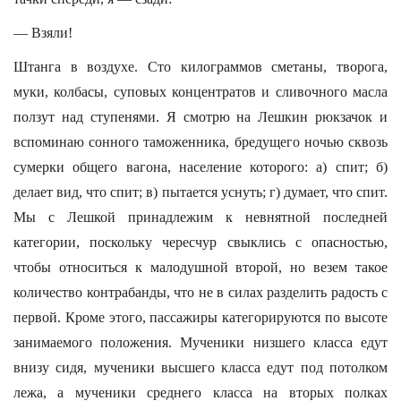
— Взяли!
Штанга в воздухе. Сто килограммов сметаны, творога,
муки, колбасы, суповых концентратов и сливочного масла
ползут над ступенями. Я смотрю на Лешкин рюкзачок и
вспоминаю сонного таможенника, бредущего ночью сквозь
сумерки общего вагона, население которого: а) спит; б)
делает вид, что спит; в) пытается уснуть; г) думает, что спит.
Мы с Лешкой принадлежим к невнятной последней
категории, поскольку чересчур свыклись с опасностью,
чтобы относиться к малодушной второй, но везем такое
количество контрабанды, что не в силах разделить радость с
первой. Кроме этого, пассажиры категорируются по высоте
занимаемого положения. Мученики низшего класса едут
внизу сидя, мученики высшего класса едут под потолком
лежа, а мученики среднего класса на вторых полках