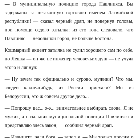
— В муниципальную полицию города Павлиняса. Вы
задержаны за незаконную торговлю именем Латвийской
республики! — сказал черный драп, не повернув головы,
при помощи седого затылка; из его тона следовало, что
Павлиняс — небольшой город, не больше Бостона.
Кошмарный акцент затылка не сулил хорошего сам по себе,
но Лешка — он же не инженер человечьих душ — не учуял
этого и ляпнул:
— Ну зачем так официально и сурово, мужики? Что мы,
злодеи какие-нибудь, из России приехали? Мы из
Белоруссии, это ж совсем другое дело...
— Попрошу вас... э-э... внимательнее выбирать слова. Я не
мужик, а начальник муниципальной полиции Павлиняса и
представляю здесь закон, — сообщил черный драп.
— Извините, ради бога, — запел я. — Мы только просим о