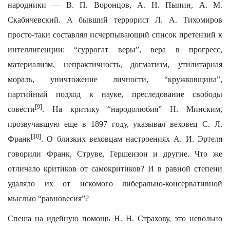
народники — В. П. Воронцов, А. Н. Пыпин, А. М.
Скабичевский. А бывший террорист Л. А. Тихомиров
просто-таки составлял исчерпывающий список претензий к
интеллигенции: “суррогат веры”, вера в прогресс,
материализм, непрактичность, догматизм, утилитарная
мораль, уничтожение личности, “кружковщина”,
партийный подход к науке, преследование свободы
[9]
совести
. На критику “народолюбия” Н. Минским,
прозвучавшую еще в 1897 году, указывал веховец С. Л.
[10]
Франк
. О близких веховцам настроениях А. И. Эртеля
говорили Франк, Струве, Гершензон и другие. Что же
отличало критиков от самокритиков? И в равной степени
удаляло их от искомого либерально-консервативной
мыслью “равновесия”?
Спеша на идейную помощь Н. Н. Страхову, это невольно