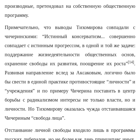
производные, претендовал на собственную общественную
программу.
Примечательно, что выводы Тихомирова совпадали с
чичеринскими: “Истинный консерватизм... совершенно
совпадает с истинным прогрессом, в одной и той же задаче:
поддержание жизнедеятельности общественных основ,
[14]
охранение свободы их развития, поощрение их роста”
.
Развивая направление вслед за Аксаковым, логично было
бы свести в единой практике противостоящие “личности” и
“учреждения” и по примеру Чичерина поставить в центр
борьбы с радикализмом интересы не только власти, но и
личности. Но Тихомирову оказалась чужда отстаивавшаяся
Чичериным “свобода лица”.
Отстаивание личной свободы входило лишь в программы
русских либералов, но не более как дань принципам: иных,