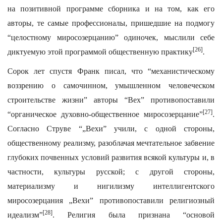
на позитивной программе сборника и на том, как его
авторы, те самые профессионалы, пришедшие на подмогу
“целостному миросозерцанию” одиночек, мыслили себе
[26]
диктуемую этой программой общественную практику
.
Сорок лет спустя Франк писал, что “механистическому
воззрению о самочинном, умышленном человеческом
строительстве жизни” авторы “Вех” противопоставили
[27]
“органическое духовно-общественное миросозерцание”
.
Согласно Струве “„Вехи” учили, с одной стороны,
общественному реализму, разоблачая мечтательное забвение
глубоких почвенных условий развития всякой культуры и, в
частности, культуры русской; с другой стороны,
материализму и нигилизму интеллигентского
миросозерцания „Вехи” противопоставили религиозный
[28]
идеализм”
. Религия была признана “основой