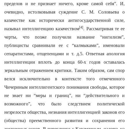
пределов и не признает ничего, кроме самой себя”. И,
очевидно, истолковывая суждение С. М. Соловьева о
казачестве как исторически антигосударственной силе,
[4]
называл интеллигенцию казачеством
. Рассматривая те ее
черты, что позже получили название “нигилизм”,
публицисты сравнивали ее с “калмыками”, именовали
сепаратистами, отщепенцами и т. д.5. Ответная апология
интеллигенции вплоть до конца 60-х годов оставалась
зеркальным отражением критики. Таким образом, сам спор
велся исключительно в контексте того отмеченного
Чичериным интеллигентского понимания свободы, которое
не знает ни “меры и границ”, ни “действительного и
возможного”, что было следствием политической
незрелости общества, незнания интеллигенцией законов его
(общества) преемственного развития и сохранения его
жизненных основ. В перекличке с Карамзиным, надеясь на