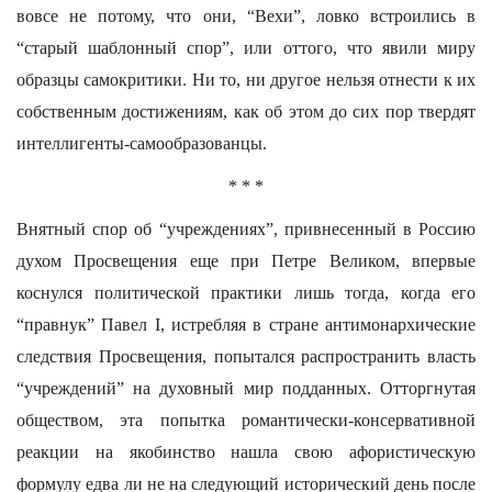
вовсе не потому, что они, “Вехи”, ловко встроились в
“старый шаблонный спор”, или оттого, что явили миру
образцы самокритики. Ни то, ни другое нельзя отнести к их
собственным достижениям, как об этом до сих пор твердят
интеллигенты-самообразованцы.
* * *
Внятный спор об “учреждениях”, привнесенный в Россию
духом Просвещения еще при Петре Великом, впервые
коснулся политической практики лишь тогда, когда его
“правнук” Павел I, истребляя в стране антимонархические
следствия Просвещения, попытался распространить власть
“учреждений” на духовный мир подданных. Отторгнутая
обществом, эта попытка романтически-консервативной
реакции на якобинство нашла свою афористическую
формулу едва ли не на следующий исторический день после