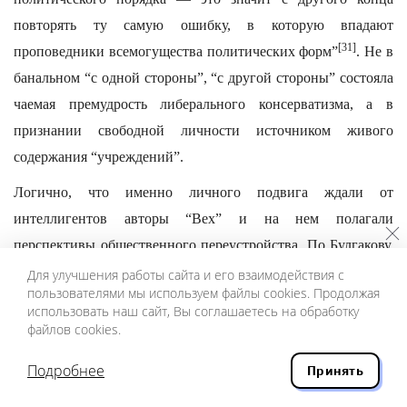
повторять ту самую ошибку, в которую впадают
[31]
проповедники всемогущества политических форм”
. Не в
банальном “с одной стороны”, “с другой стороны” состояла
чаемая премудрость либерального консерватизма, а в
признании свободной личности источником живого
содержания “учреждений”.
Логично, что именно личного подвига ждали от
интеллигентов авторы “Вех” и на нем полагали
перспективы общественного переустройства. По Булгакову,
на “новые практические пути” могли стать только “новые
Для улучшения работы сайта и его взаимодействия с
пользователями мы используем файлы cookies. Продолжая
люди”: “Речь идет... о самой человеческой личности, не о
использовать наш сайт, Вы соглашаетесь на обработку
деятельности, но о деятеле”. На “воспитание человека”
файлов cookies.
надеялся Струве: ответственность, профессионализм,
Подробнее
Принять
“личная годность” — вот что позволило бы, по его мнению,
преодолеть и индивидуалистическую самодостаточность и