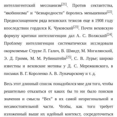
[21]
интеллигентский мессианизм
. Против сектантства,
[22]
“якобинизма” и “безнародности” боролись меньшевики
.
Предвосхищением ряда веховских тезисов еще в 1908 году
[23]
впоследствии гордился К. Чуковский
. Почти веховскую
[24]
формулу критики интеллигенции дал А. С. Волжский
.
Проблему интеллигенции систематически исследовали
окормляемые Струве Л. Галич, В. Шмидт, М. Могилянский,
[25]
Э. Д. Гримм, М. М. Рубинштейн
, С. В. Лурье; широко
известны и веховские мотивы у Д. С. Мережковского, в
письмах В. Г. Короленко А. В. Луначарскому и т. д.
Весь этот длинный список понадобился мне для того, чтобы
решительно отказаться от каких бы то ни было поисков
значения и смысла “Вех” в их самой неоригинальной и
несамостоятельной части. Чтобы, как того требует
изложенный выше их идейный контекст, сосредоточиться