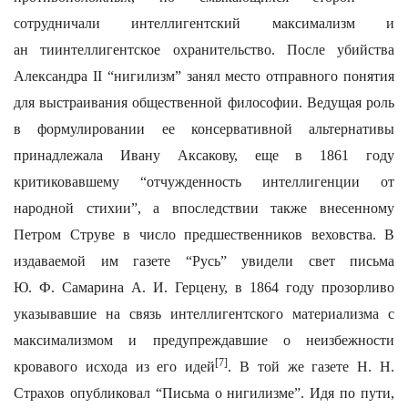
сотрудничали интеллигентский максимализм и
ан тиинтеллигентское охранительство. После убийства
Александра II “нигилизм” занял место отправного понятия
для выстраивания общественной философии. Ведущая роль
в формулировании ее консервативной альтернативы
принадлежала Ивану Аксакову, еще в 1861 году
критиковавшему “отчужденность интеллигенции от
народной стихии”, а впоследствии также внесенному
Петром Струве в число предшественников веховства. В
издаваемой им газете “Русь” увидели свет письма
Ю. Ф. Самарина А. И. Герцену, в 1864 году прозорливо
указывавшие на связь интеллигентского материализма с
максимализмом и предупреждавшие о неизбежности
[7]
кровавого исхода из его идей
. В той же газете Н. Н.
Страхов опубликовал “Письма о нигилизме”. Идя по пути,