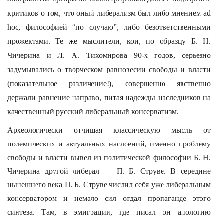
критиков о том, что оный либерализм был либо мнением ad
hoc, философией “по случаю”, либо безответственными
прожектами. Те же мыслители, кои, по образцу Б. Н.
Чичерина и Л. А. Тихомирова 90-х годов, серьезно
задумывались о творческом равновесии свободы и власти
(показательное различение!), совершенно явственно
держали равнение направо, питая надежды наследников на
качественный русский либеральный консерватизм.
Археологически отчищая классическую мысль от
полемических и актуальных наслоений, именно проблему
свободы и власти вывел из политической философии Б. Н.
Чичерина другой либерал — П. Б. Струве. В середине
нынешнего века П. Б. Струве числил себя уже либеральным
консерватором и немало сил отдал пропаганде этого
синтеза. Там, в эмиграции, где писал он апологию