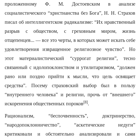
проложенному Ф. М. Достоевским в анализе
социалистического “христианства без Бога”, Н. Н. Страхов
писал об интеллигентском радикализме: “Их нравственный
разрыв с обществом, с греховным миром, жизнь
отщепенцев... — все это черты, в которых может искать себе
удовлетворения извращенное религиозное чувство”. Но
этот материалистический “суррогат религии”, тесно
связанный с идолопоклонством и утилитаризмом, “должен
рано или поздно прийти к мысли, что цель освящает
средства”. Посему страховский выбор был в пользу
“внутреннего человека” и религии, прочь от “внешнего”
[8]
искоренения общественных пороков
.
Рационализм, “беспочвенность”, доктринерство,
“народопоклонничество”, “аскетические недуги”
критиковали и обстоятельно анализировали и сами