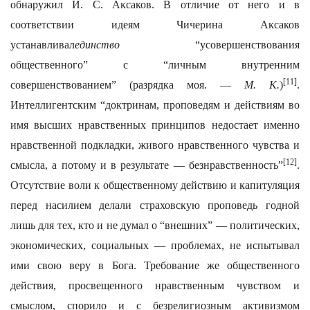
обнаружил И. С. Аксаков. В отличие от него и в
соответствии идеям Чичерина Аксаков
устанавливал
единство
“усовершенствования
общественного” с “личным внутренним
[11]
совершенствованием” (разрядка моя. —
М. К.
)
.
Интеллигентским “доктринам, проповедям и действиям во
имя высших нравственных принципов недостает именно
нравственной подкладки, живого нравственного чувства и
[12]
смысла, а потому и в результате — безнравственность”
.
Отсутствие воли к общественному действию и капитуляция
перед насилием делали страховскую проповедь годной
лишь для тех, кто и не думал о “внешних” — политических,
экономических, социальных — проблемах, не испытывал
ими свою веру в Бога. Требование же общественного
действия, просвещенного нравственным чувством и
смыслом, спорило и с безрелигиозным активизмом