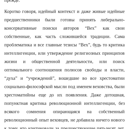
прежде.
Коротко говоря, идейный контекст и даже живые идейные
предшественники были готовы принять либерально-
консервативные поиски авторов “Вех” как свои
собственные, как часть сложившейся традиции. Сама
проблематика и все главные тезисы “Вех”, будь то критика
интеллигенции, или утверждение религиозных принципов
жизни и общественной деятельности, или поиск
оптимального соотношения полюсов свободы и власти,
“духа” и “учреждений”, вошедшие во все хрестоматии
социально-философской мысли под именем веховства, были
хрестоматийны еще до их появления. Даже дотошная,
попунктная критика революционной интеллигенции, без
всякого сомнения опирающаяся на собственный
революционный опыт веховцев, не добавила ничего нового
к тому, что критиковали за предшествующие пятьдесят лет.