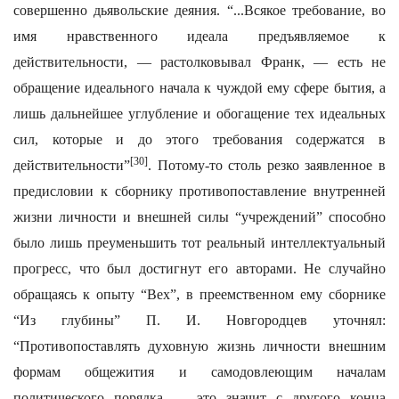
совершенно дьявольские деяния. “...Всякое требование, во
имя нравственного идеала предъявляемое к
действительности, — растолковывал Франк, — есть не
обращение идеального начала к чуждой ему сфере бытия, а
лишь дальнейшее углубление и обогащение тех идеальных
сил, которые и до этого требования содержатся в
[30]
действительности”
. Потому-то столь резко заявленное в
предисловии к сборнику противопоставление внутренней
жизни личности и внешней силы “учреждений” способно
было лишь преуменьшить тот реальный интеллектуальный
прогресс, что был достигнут его авторами. Не случайно
обращаясь к опыту “Вех”, в преемственном ему сборнике
“Из глубины” П. И. Новгородцев уточнял:
“Противопоставлять духовную жизнь личности внешним
формам общежития и самодовлеющим началам
политического порядка — это значит с другого конца