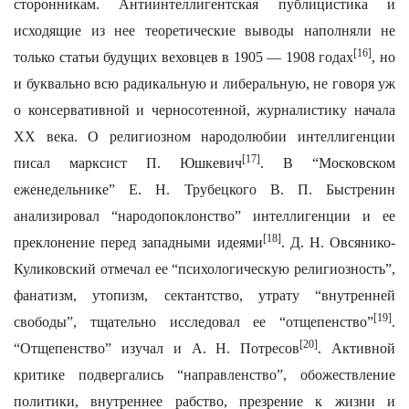
сторонникам. Антиинтеллигентская публицистика и
исходящие из нее теоретические выводы наполняли не
[16]
только статьи будущих веховцев в 1905 — 1908 годах
, но
и буквально всю радикальную и либеральную, не говоря уж
о консервативной и черносотенной, журналистику начала
XX века. О религиозном народолюбии интеллигенции
[17]
писал марксист П. Юшкевич
. В “Московском
еженедельнике” Е. Н. Трубецкого В. П. Быстренин
анализировал “народопоклонство” интеллигенции и ее
[18]
преклонение перед западными идеями
. Д. Н. Овсянико-
Куликовский отмечал ее “психологическую религиозность”,
фанатизм, утопизм, сектантство, утрату “внутренней
[19]
свободы”, тщательно исследовал ее “отщепенство”
.
[20]
“Отщепенство” изучал и А. Н. Потресов
. Активной
критике подвергались “направленство”, обожествление
политики, внутреннее рабство, презрение к жизни и