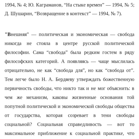
1994, № 4; Ю. Каграманов, “На стыке времен” — 1994, № 5;
Д. Шушарин, “Возвращение в контекст” — 1994, № 7).
"В
нешняя” — политическая и экономическая — свобода
никогда не стояла в центре русской политической
философии. Сама “свобода” была редким гостем в ряду
философских категорий. А появляясь — чаще мыслилась
отрицательно, не как “свобода для”, но как “свобода от”.
Тем легче было Н. А. Бердяеву утверждать божественную
первичность свободы, что никто так и не мог объяснить: в
чем же механизм, каковы жизненные основания той
попутной политической и экономической свободы общества
от государства, которая созревает в тени свободы
социальной? Социальная справедливость — вот то
максимальное приближение к социальной практике, что