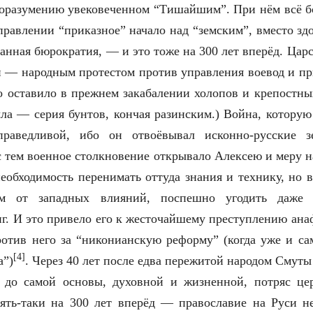
оразумению увековеченном “Тишайшим”. При нём всё б
правлении “приказное” начало над “земским”, вместо зд
анная бюрократия, — и это тоже на 300 лет вперёд. Царс
 — народным протестом против управления воевод и п
ко оставило в прежнем закабалении холопов и крепостны
ыла — серия бунтов, кончая разинским.) Война, которую
раведливой, ибо он отвоёвывал исконно-русские з
с тем военное столкновение открывало Алексею и меру н
необходимость перенимать оттуда знания и технику, но в
м от западных влияний, поспешно угодить даже
г. И это привело его к жесточайшему преступлению ан
отив него за “никонианскую реформу” (когда уже и с
[4]
а”)
. Через 40 лет после едва пережитой народом Смуты
 до самой основы, духовной и жизненной, потряс це
ять-таки на 300 лет вперёд — православие на Руси не