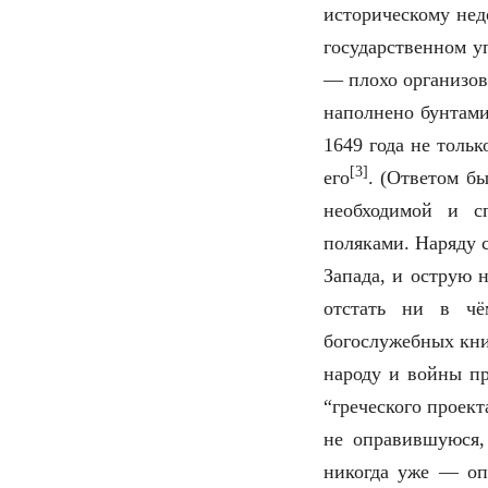
историческому нед
государственном у
— плохо организов
наполнено бунтами
1649 года не толь
[3]
его
. (Ответом б
необходимой и сп
поляками. Наряду 
Запада, и острую 
отстать ни в чё
богослужебных кни
народу и войны пр
“греческого проект
не оправившуюся,
никогда уже — оп