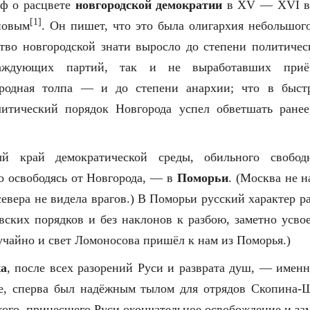
ф о расцвете
новгородской демократии
в XV — XVI ве
[1]
новым
. Он пишет, что это была олигархия небольшог
ство новгородской знати выросло до степени политичес
раждующих партий, так и не выработавших приём
ародная толпа — и до степени анархии; что в быст
итический порядок Новгорода успел обветшать ранее
й край демократической среды, обильного свободн
о освободясь от Новгорода, — в
Поморьи
. (Москва не н
евера не видела врагов.) В Поморьи русский характер р
вских порядков и без наклонов к разбою, заметно усво
учайно и свет Ломоносова пришёл к нам из Поморья.)
ка
, после всех разорений Руси и разврата душ, — именн
е, сперва был надёжным тылом для отрядов Скопина-
ого, принесшего Руси окончательное освобождение и за