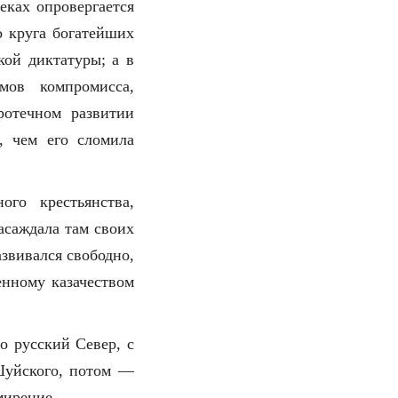
ках опровергается
о круга богатейших
кой диктатуры; а в
ов компромисса,
ротечном развитии
, чем его сломила
ого крестьянства,
асаждала там своих
азвивался свободно,
енному казачеством
о русский Север, с
Шуйского, потом —
мирение.