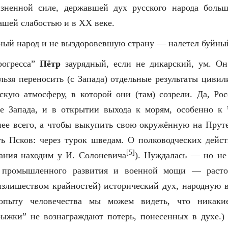
зненной силе, державшей дух русского народа больш
ашей слабостью и в XX веке.
нный народ и не выздоровевшую страну — налетел буйны
рогресса”
Пётр
заурядный, если не дикарский, ум. Он
льзя переносить (с Запада) отдельные результаты цивил
скую атмосферу, в которой они (там) созрели. Да, Ро
не Запада, и в открытии выхода к морям, особенно к 
нее всего, а чтобы выкупить свою окружённую на Прут
ь Псков: через турок шведам. О полководческих дейст
[5]
ания находим у И. Солоневича
). Нуждалась — но не
о промышленного развития и военной мощи — растоп
злишеством крайностей) исторический дух, народную в
пыту человечества мы можем видеть, что никаки
рыжки” не вознаграждают потерь, понесенных в духе.)