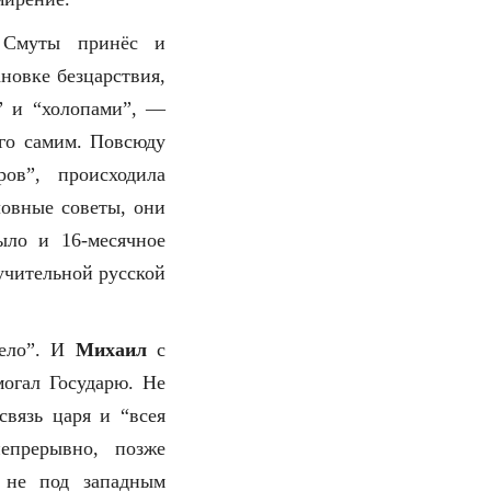
 Смуты принёс и
новке безцарствия,
и” и “холопами”, —
его самим. Повсюду
ов”, происходила
ловные советы, они
ыло и 16-месячное
учительной русской
дело”. И
Михаил
с
огал Государю. Не
связь царя и “всея
епрерывно, позже
к не под западным