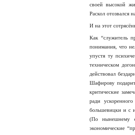
своей высокой жи
Раскол отозвался н
И на этот сотрясё
Как “служитель п
понимания, что не
упустя ту психиче
техническом дого
действовал бездар
Шафирову подарит
критические замеч
ради ускоренног
большевицки и с и
(По нынешнему о
экономические “п