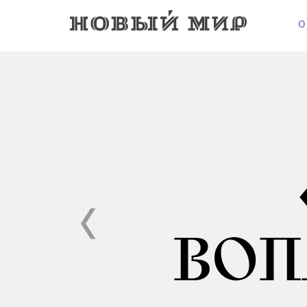
О
ВОП