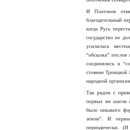
И Платонов отм
благодетельный пе
когда Русь перест
государство не до
усилилась местн
“обсылка” послов 
соединялись в “с
стояние Троицкой 
народной организов
Так рядом с прив
первых же шагов 
было никакого фор
земли”. И первы
периодически. (И