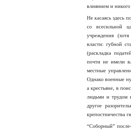
влиянием и никого 
Не касаясь здесь 
со всесильной ц
учреждения (хотя
власти: губной ст
(раскладка подате
почти не имели в
местные управлени
Однако военные ну
а крестьяне, в пои
людьми и трудом ц
другое разорител
крепостничества г
“Соборный” после