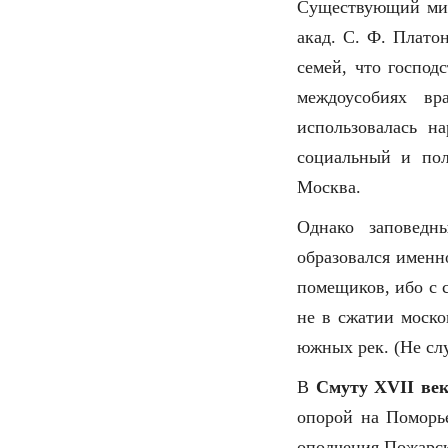
Существующий ми
акад. С. Ф. Плато
семей, что господ
междоусобиях в
использовалась н
социальный и пол
Москва.
Однако заповедны
образовался именн
помещиков, ибо с с
не в сжатии моско
южных рек. (Не сл
В
Смуту XVII ве
опорой на Поморь
ополчения Пожарск