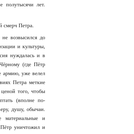
е полутысячи лет.
й смерч Петра.
 не возвысился до
изации и культуры,
ссия нуждалась и в
Чёрному (где Пётр
е армию, уже велел
виях Петра меткие
 ценой того, чтобы
тать (вполне по-
еру, душу, обычаи.
е материальные и
 Пётр уничтожил и