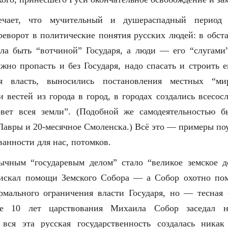
ечает, что мучительный и душераспадный период
реворот в политические понятия русских людей: в обста
ала быть “вотчиной” Государя, а люди — его “слугам
лжно пропасть и без Государя, надо спасать и строить 
ая власть, выносились постановления местных “мир
и вестей из города в город, в городах создались всесос
овет всея земли”. (Подобной же самодеятельностью б
Лавры и 20-месячное Смоленска.) Всё это — примеры по
анности для нас, потомков.
ычным “государевым делом” стало “великое земское 
искал помощи Земского Собора — а Собор охотно пом
мального ограничения власти Государя, но — тесная 
е 10 лет царствования Михаила Собор заседал н
 вся эта русская государственность создалась ника