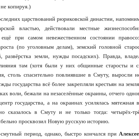
не копируя.)
последних царствований рюриковской династии, напомним,
арской властью, действовали местные жизнеспособн
 ещё при самом невежественном состоянии правосо
ароста (по уголовным делам), земский головной старос
й, развёрстка земли, нужды посадских). Правда, владе
лияния там (хотя были у них общинные старосты и с
я, столь спасительно повлиявшие в Смуту, выросли н
жды государства всё более закрепляли крестьян на земл
сках воли, бежали на незаселённые окраины, отчего одн
ентр государства, а на окраинах усилялась мятежная
ьно сказалось в Смуту и не только тогда: четырёх-тр
ибельно просквозил Новую русскую историю.
-смутный период, однако, быстро кончался при
Алексе