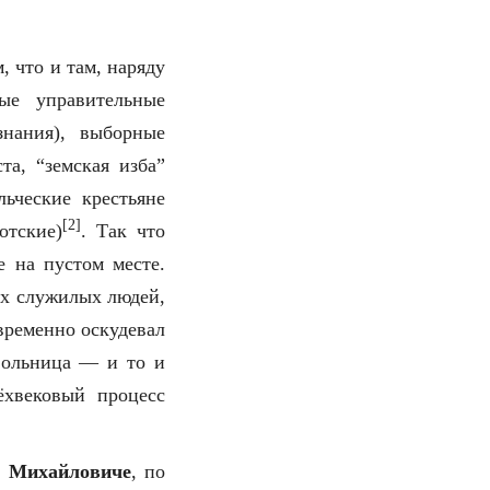
 что и там, наряду
ые управительные
знания), выборные
та, “земская изба”
льческие крестьяне
[2]
отские)
. Так что
е на пустом месте.
ях служилых людей,
овременно оскудевал
 вольница — и то и
ёхвековый процесс
е Михайловиче
, по