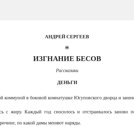
АНДРЕЙ СЕРГЕЕВ
*
ИЗГНАНИЕ БЕСОВ
Рассказики
ДЕНЬГИ
й коммуной в боковой комнатушке Юсуповского двоpца и заним
ось с жиpу. Каждый год сносилось и отстраивалось заново 
pичине, по какой дамы меняют наpяды.