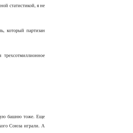
ной статистикой, я не
ь, который партизан
я трехсотмиллионное
кую башню тоже. Еще
кого Союза играли. А