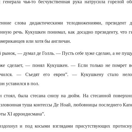
 генерала чья-то бесчувственная рука натрусила горелой о
енние слова дидактическими телодвижениями, президент д
ную речь. Кукушкен понимал, как досадно президенту, что ги
мериканцев или хотя бы англичан.
рынок, — думал де Голль. — Пусть себе хуже сделаю, а не пущу
уже сделает, — понял Кукушкен. — Если только не помрет 
очился. — Съедят его евреи”. — Кукушкену стало нело
он уставился в пол.
н стоял, была стесана снизу на дюйм. На стесанной поверхно
т зловонная туша контессы Де Ноай, любовницы последнего Кап
оты XI аррондисмана”.
вздохнул и под косыми взглядами присутствующих протиснул