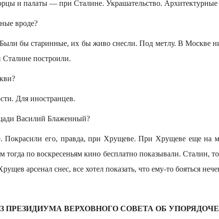
орцы и палаты — при Сталине. Украшательство. Архитектурные
ные вроде?
Были бы старинные, их бы живо снесли. Под метлу. В Москве ни
и Сталине построили.
кви?
сти. Для иностранцев.
щади Василий Блаженный?
 Покрасили его, правда, при Хрущеве. При Хрущеве еще на м
ам тогда по воскресеньям кино бесплатно показывали. Сталин, тот
рущев арсенал снес, все хотел показать, что ему-то бояться нечег
З ПPЕЗИДИУМА ВЕРХОВНОГО СОВЕТА ОБ УПОРЯДОЧ