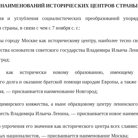
НАИМЕНОВАНИЙ ИСТОРИЧЕСКИХ ЦЕНТРОВ СТРАНЫ
я и углубления социалистических преобразований упоряд
траны, в связи с чем с 7 ноября с. г.:
ы городу Москве как историческому центру, наиболее тесно св
ества основателя советского государства Владимира Ильича Лен
рад;
ду как исторически новому образованию, имеющему 
го долга и оказание братской помощи народам Европы, а также 
ия, — присваивается наименование Новгород;
имирского княжества, а ныне образцовому центру ленинског
честь Владимира Ильича Ленина, — присваивается новое наиме
 упрочения его значения как исторического центра всех славян
ых националистов, — присваивается наименование Москва;