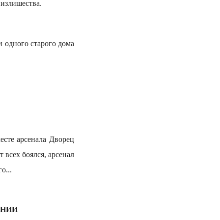
 излишества.
 одного старого дома
есте арcенала Дворец
 всех боялся, арсенал
о...
ЕНИИ