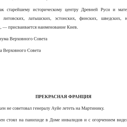
ак старейшему историческому центру Древней Руси и мате
, литовских, латышских, эстонских, финских, шведских, н
х, — присваивается наименование Киев.
иума Верховного Совета
а Верховного Совета
ПРЕКРАСНАЯ ФРАНЦИЯ
н не советовал генералу Ауйе лететь на Мартинику.
ен стоял на панихиде в Доме инвалидов и с огорчением видел