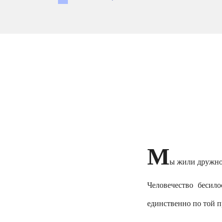
М
ы жили дружно
Человечество бесил
единственно по той п