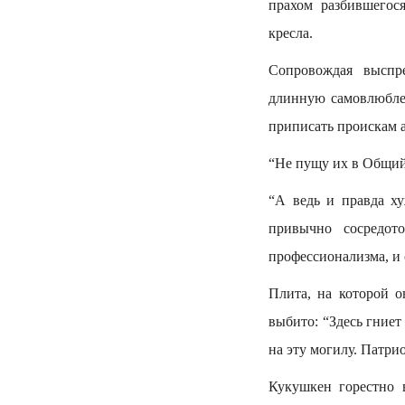
прахом разбившегося
кресла.
Сопровождая выспр
длинную самовлюблен
приписать проискам а
“Не пущу их в Общий 
“А ведь и правда х
привычно сосредот
профессионализма, и 
Плита, на которой о
выбито: “Здесь гние
на эту могилу. Патри
Кукушкен горестно 