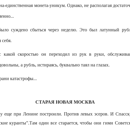
дна-единственная монета-уникум. Однако, не располагая достаточ
енно...
ыло суждено сбыться через неделю. Это был латунный рубл
 себя.
 с какой скоростью он переходил из рук в руки, обслужива
овольны, а рубль, истираясь, буквально таял на глазах.
рани катастрофы...
СТАРАЯ НОВАЯ МОСКВА
у еще при Ленине построили. Против левых эсеров. И Спасс
кие куранты”.Там один все старается, чтобы они гимн Советс