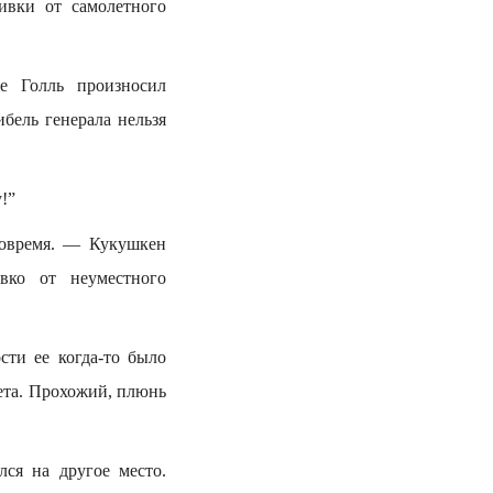
бивки от самолетного
е Голль произносил
бель генерала нельзя
!”
вовремя. — Кукушкен
вко от неуместного
сти ее когда-то было
ета. Прохожий, плюнь
ся на другое место.