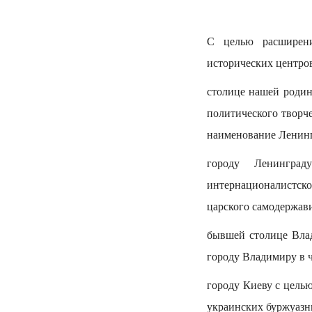
С целью расширени
исторических центров с
столице нашей родин
политического творч
наименование Ленинг
городу Ленингра
интернационалистско
царского самодержав
бывшей столице Влад
городу Владимиру в 
городу Киеву с целью
украинских буржуазн