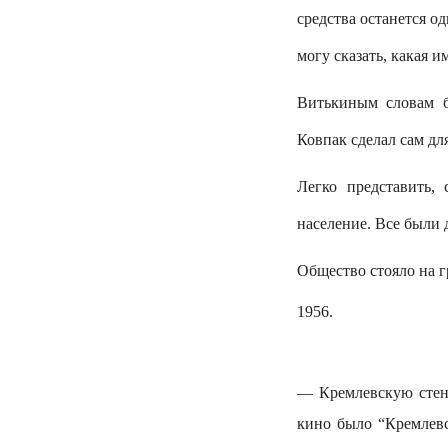
средства останется о
могу сказать, какая им
Витькиным словам б
Ковпак сделал сам для
Легко представить,
население. Все были д
Общество стояло на г
1956.
— Кремлевскую стен
кино было “Кремлевс