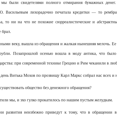
д мы были свидетелями полного отмирания бумажных денег.
 Ю. Васильевым лихорадочно печатала кредитки — то рембран
ва, то ни на что не похожие сюрреалистические и абстрактн
 брал.
нными веку, вышла из обращения и жалкая нынешняя мелочь. Ее
рубли. Позапрошлой осенью вошла в моду антика, что было
дарства: при cовременной технике Грецию и Pим чеканили в люб
 день Витька Мохов по прозвищу Карл Маркс собрал нас всех и 
 существовать общество без денежного обращения?
тили мы, и эхо гулко прокатилось по нашим пустым желудкам.
ии развития неизбежно приведут к тому, что в обращении в 