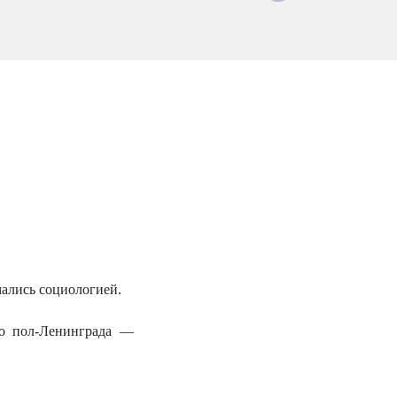
ались социологией.
по пол-Ленингpада —