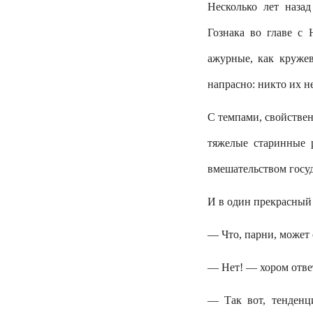
Несколько лет наза
Гознака во главе с
ажурные, как круже
напрасно: никто их не
С темпами, свойстве
тяжелые старинные 
вмешательством госу
И в один прекрасный
— Что, парни, может
— Нет! — хором отве
— Так вот, тенденц