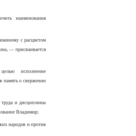
очить наименования
язанному с расцветом
ина, — присваивается
целью исполнение
в память о свержении
о труда и дисциплины
нование Владимир;
ских народов и против