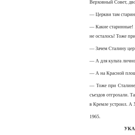
Верховный Совет, дв
— Церкви там старин
— Какие старинные! 
не осталось! Тоже пр
— Зачем Сталину цер
— А для культа лично
— А на Красной пло
— Тоже при Сталине.
съездов отгрохали. Т
в Кремле устроил. А Х
1965.
УКА