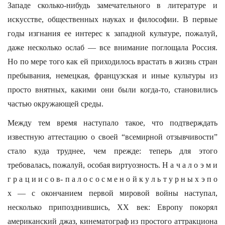
Западе сколько-нибудь замечательного в литературе и
искусстве, общественных науках и философии. В первые
годы изгнания ее интерес к западной культуре, пожалуй,
даже несколько ослаб — все внимание поглощала Россия.
Но по мере того как ей приходилось врастать в жизнь стран
пребывания, немецкая, французская и иные культуры из
просто внятных, какими они были когда-то, становились
частью окружающей среды.
Между тем время наступало такое, что подтверждать
известную аттестацию о своей “всемирной отзывчивости”
стало куда труднее, чем прежде: теперь для этого
требовалась, пожалуй, особая виртуозность. Н а ч а л о э м и
г р а ц и и с о в- п а л о с о с м е н о й к у л ь т у р н ы х э п о
х — с окончанием первой мировой войны наступал,
несколько припозднившись, XX век: Европу покорял
американский джаз, кинематограф из простого аттракциона