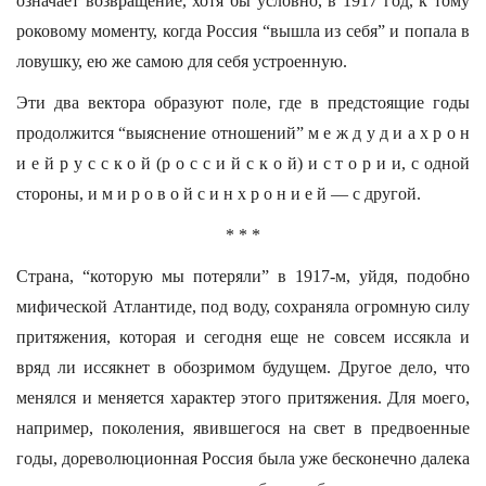
означает возвращение, хотя бы условно, в 1917 год, к тому
роковому моменту, когда Россия “вышла из себя” и попала в
ловушку, ею же самою для себя устроенную.
Эти два вектора образуют поле, где в предстоящие годы
продолжится “выяснение отношений” м е ж д у д и а х р о н
и е й р у с с к о й (р о с с и й с к о й) и с т о р и и, с одной
стороны, и м и р о в о й с и н х р о н и е й — с другой.
* * *
Страна, “которую мы потеряли” в 1917-м, уйдя, подобно
мифической Атлантиде, под воду, сохраняла огромную силу
притяжения, которая и сегодня еще не совсем иссякла и
вряд ли иссякнет в обозримом будущем. Другое дело, что
менялся и меняется характер этого притяжения. Для моего,
например, поколения, явившегося на свет в предвоенные
годы, дореволюционная Россия была уже бесконечно далека