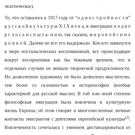
экзотическое).
То, что оставалось к 1917 году от “о д н о с т р о й н о с т и”
р у с с к о й к у л ь т у р ы X I X в е к а, в эмиграции п о д в е
р г л о с ь и с п ы т а- н и ю, так сказать, м и р о в о й с и н х
р о н и е й. Далеко не все его выдержали. Кое-кто замкнулся
в мире ностальгических воспоминаний, все происходящее
вокруг воспринимая как бы боковым зрением, что в
отдельных случаях не мешало творческой продуктивности.
Но дозволенное художнику не было дозволено мыслителю,
тем более со склонностью к историософии (вообще
характерной для русской мысли). В той или иной степени
философская эмиграция была вовлечена в культурную
жизнь Европы; об этом говорят и многочисленные личные
[2]
контакты эмигрантов с деятелями европейской культуры
.
Вовлеченность сочеталась с умением дистанцироваться от