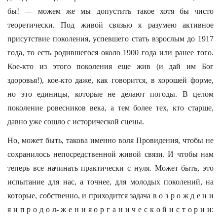
бы! — можем же мы допустить такое хотя бы чисто
теоретически. Под живой связью я разумею активное
присутствие поколения, успевшего стать взрослым до 1917
года, то есть родившегося около 1900 года или ранее того.
Кое-кто из этого поколения еще жив (и дай им Бог
здоровья!), кое-кто даже, как говорится, в хорошей форме,
но это единицы, которые не делают погоды. В целом
поколение ровесников века, а тем более тех, кто старше,
давно уже сошло с исторической сцены.
Но, может быть, такова именно воля Провидения, чтобы не
сохранилось непосредственной живой связи. И чтобы нам
теперь все начинать практически с нуля. Может быть, это
испытание для нас, а точнее, для молодых поколений, на
которые, собственно, и приходится задача в о з р о ж д е н и
я и п р о д о л- ж е н и я о р г а н и ч е с к о й и с т о р и и: