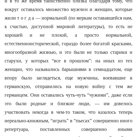
и в то же время таинственно близка благодаря тому, что
вокруг оставалось множество мужчин и женщин, которые
жили т о г д а — нормальной (по меркам остававшейся нам,
к счастью, доступной мировой литературы), то есть не
хорошей и не плохой, а просто нормальной,
естественноисторической, гораздо более богатой красками,
многообразной жизнью, и это были не только старики и
старухи, у которых “все в прошлом”: на иных из тех
женщин, что назывались барышнями в семнадцатом, еще
впору было заглядеться, еще мужчины, воевавшие в
германскую, отправились на новую войну с тем же
германцем. Они оставались чуть-чуть “чужими”, даже если
это были родные и близкие люди, — им довелось
участвовать некогда в чем-то таком, что казалось теперь
нереально-книжным, “играть” в “пьесах” совершенно иного
репертуара, поставленных совершенно иными