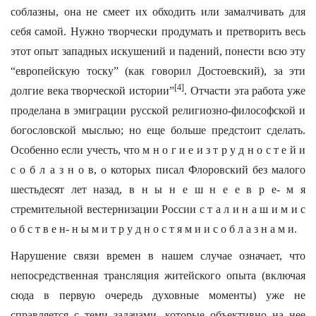
соблазны, она не смеет их обходить или замалчивать для
себя самой. Нужно творчески продумать и претворить весь
этот опыт западных искушений и падений, понести всю эту
“европейскую тоску” (как говорил Достоевский), за эти
[4]
долгие века творческой истории”
. Отчасти эта работа уже
проделана в эмиграции русской религиозно-философской и
богословской мыслью; но еще больше предстоит сделать.
Особенно если учесть, что м н о г и е и з т р у д н о с т е й и
с о б л а з н о в, о которых писал Флоровский без малого
шестьдесят лет назад, в н ы н е ш н е е в р е- м я
стремительной вестернизации России с т а л и н а ш и м и с
о б с т в е н- н ы м и т р у д н о с т я м и и с о б л а з н а м и.
Нарушение связи времен в нашем случае означает, что
непосредственная трансляция житейского опыта (включая
сюда в первую очередь духовные моменты) уже не
справляется с теми задачами, которые объективно на нее