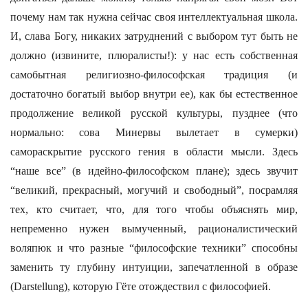
почему нам так нужна сейчас своя интеллектуальная школа.
И, слава Богу, никаких затруднений с выбором тут быть не
должно (извините, плюралисты!): у нас есть собственная
самобытная религиозно-философская традиция (и
достаточно богатый выбор внутри ее), как бы естественное
продолжение великой русской культуры, пузднее (что
нормально: сова Минервы вылетает в сумерки)
самораскрытие русского гения в области мысли. Здесь
“наше все” (в идейно-философском плане); здесь звучит
“великий, прекрасный, могучий и свободный”, посрамляя
тех, кто считает, что, для того чтобы объяснять мир,
непременно нужен вымученный, рационалистический
воляпюк и что разные “философские техники” способны
заменить ту глубину интуиции, запечатленной в образе
(Darstellung), которую Гёте отождествил с философией.