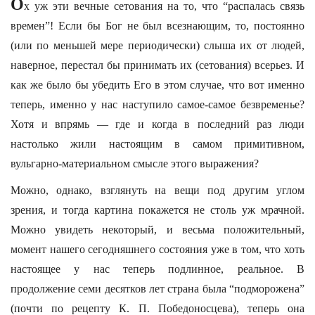
О
х уж эти вечные сетования на то, что “распалась связь
времен”! Если бы Бог не был всезнающим, то, постоянно
(или по меньшей мере периодически) слыша их от людей,
наверное, перестал бы принимать их (сетования) всерьез. И
как же было бы убедить Его в этом случае, что вот именно
теперь, именно у нас наступило самое-самое безвременье?
Хотя и впрямь — где и когда в последний раз люди
настолько жили настоящим в самом примитивном,
вульгарно-материальном смысле этого выражения?
Можно, однако, взглянуть на вещи под другим углом
зрения, и тогда картина покажется не столь уж мрачной.
Можно увидеть некоторый, и весьма положительный,
момент нашего сегодняшнего состояния уже в том, что хоть
настоящее у нас теперь подлинное, реальное. В
продолжение семи десятков лет страна была “подморожена”
(почти по рецепту К. П. Победоносцева), теперь она