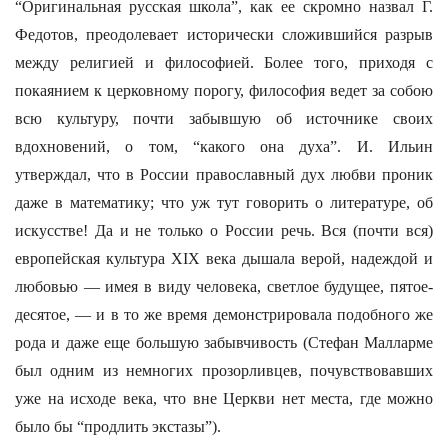
“Оригинальная русская школа”, как ее скромно назвал Г.
Федотов, преодолевает исторически сложившийся разрыв
между религией и философией. Более того, приходя с
покаянием к церковному порогу, философия ведет за собою
всю культуру, почти забывшую об источнике своих
вдохновений, о том, “какого она духа”. И. Ильин
утверждал, что в России православный дух любви проник
даже в математику; что уж тут говорить о литературе, об
искусстве! Да и не только о России речь. Вся (почти вся)
европейская культура XIX века дышала верой, надеждой и
любовью — имея в виду человека, светлое будущее, пятое-
десятое, — и в то же время демонстрировала подобного же
рода и даже еще большую забывчивость (Стефан Малларме
был одним из немногих прозорливцев, почувствовавших
уже на исходе века, что вне Церкви нет места, где можно
было бы “продлить экстазы”).