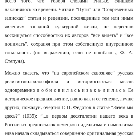
всего того, что, говоря словами Рильке, слишком
наклонялось ко времени. Читая в “Пути” или “Современных
записках” статьи и рецензии, посвященные тем или иным
явлениям западной культурной жизни, не перестаю
восхищаться способностью их авторов “все видеть” и “все
понимать”, сохраняя при этом собственную внутреннюю
тональность (по выражению, если не ошибаюсь, Ф. А.
Степуна).
Можно сказать, что “на европейском сквозняке” русская
религиозно-философская и историософская мысль
одновременно и о б н о в и л а с ь и з а к а- л и л а с ь. Ее
историческое предназначение, равно как и ее генезис, лучше
других, пожалуй, очертил Г. П. Федотов в статье “Зачем мы
здесь?” (1935): “...в первом десятилетии нашего века в
России из предпосылок немецкого идеализма и символизма
едва начала складываться совершенно оригинальная русская