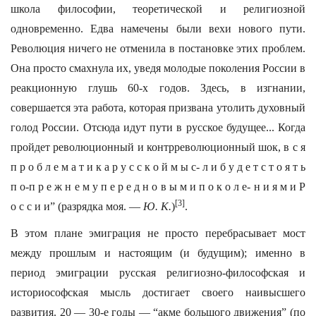
школа философии, теоретической и религиозной
одновременно. Едва намечены были вехи нового пути.
Революция ничего не отменила в постановке этих проблем.
Она просто смахнула их, уведя молодые поколения России в
реакционную глушь 60-х годов. Здесь, в изгнании,
совершается эта работа, которая призвана утолить духовный
голод России. Отсюда идут пути в русское будущее... Когда
пройдет революционный и контрреволюционный шок, в с я
п р о б л е м а т и к а р у с с к о й м ы с- л и б у д е т с т о я т ь
п о-п р е ж н е м у п е р е д н о в ы м и п о к о л е- н и я м и Р
[3]
о с с и и” (разрядка моя. —
Ю. К.
)
.
В этом плане эмиграция не просто перебрасывает мост
между прошлым и настоящим (и будущим); именно в
период эмиграции русская религиозно-философская и
историософская мысль достигает своего наивысшего
развития. 20 — 30-е годы — “акме большого движения” (по