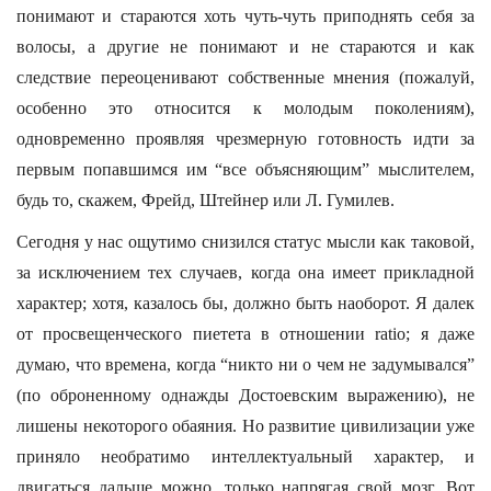
понимают и стараются хоть чуть-чуть приподнять себя за
волосы, а другие не понимают и не стараются и как
следствие переоценивают собственные мнения (пожалуй,
особенно это относится к молодым поколениям),
одновременно проявляя чрезмерную готовность идти за
первым попавшимся им “все объясняющим” мыслителем,
будь то, скажем, Фрейд, Штейнер или Л. Гумилев.
Сегодня у нас ощутимо снизился статус мысли как таковой,
за исключением тех случаев, когда она имеет прикладной
характер; хотя, казалось бы, должно быть наоборот. Я далек
от просвещенческого пиетета в отношении ratio; я даже
думаю, что времена, когда “никто ни о чем не задумывался”
(по оброненному однажды Достоевским выражению), не
лишены некоторого обаяния. Но развитие цивилизации уже
приняло необратимо интеллектуальный характер, и
двигаться дальше можно, только напрягая свой мозг. Вот