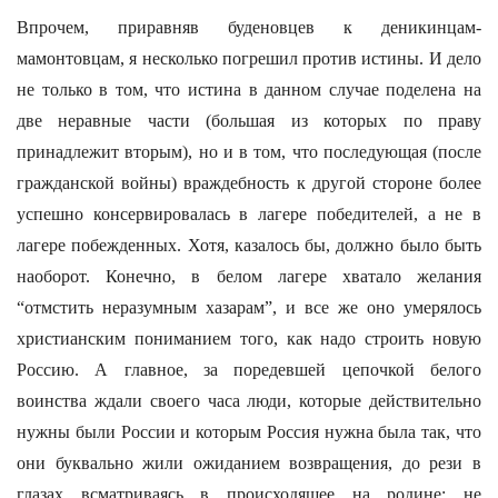
Впрочем, приравняв буденовцев к деникинцам-
мамонтовцам, я несколько погрешил против истины. И дело
не только в том, что истина в данном случае поделена на
две неравные части (большая из которых по праву
принадлежит вторым), но и в том, что последующая (после
гражданской войны) враждебность к другой стороне более
успешно консервировалась в лагере победителей, а не в
лагере побежденных. Хотя, казалось бы, должно было быть
наоборот. Конечно, в белом лагере хватало желания
“отмстить неразумным хазарам”, и все же оно умерялось
христианским пониманием того, как надо строить новую
Россию. А главное, за поредевшей цепочкой белого
воинства ждали своего часа люди, которые действительно
нужны были России и которым Россия нужна была так, что
они буквально жили ожиданием возвращения, до рези в
глазах всматриваясь в происходящее на родине: не