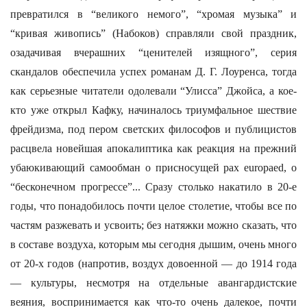
превратился в “великого немого”, “хромая музыка” и
“кривая живопись” (Набоков) справляли свой праздник,
озадачивая вчерашних “ценителей изящного”, серия
скандалов обеспечила успех романам Д. Г. Лоуренса, тогда
как серьезные читатели одолевали “Улисса” Джойса, а кое-
кто уже открыл Кафку, начиналось триумфальное шествие
фрейдизма, под пером светских философов и публицистов
расцвела новейшая апокалиптика как реакция на прежний
убаюкивающий самообман о присносущей pax europaed, о
“бесконечном прогрессе”... Сразу столько накатило в 20-е
годы, что понадобилось почти целое столетие, чтобы все по
частям разжевать и усвоить; без натяжки можно сказать, что
в составе воздуха, которым мы сегодня дышим, очень много
от 20-х годов (напротив, воздух довоенной — до 1914 года
— культуры, несмотря на отдельные авангардистские
веяния, воспринимается как что-то очень далекое, почти