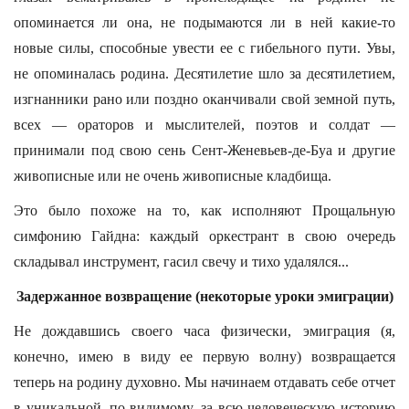
опоминается ли она, не подымаются ли в ней какие-то
новые силы, способные увести ее с гибельного пути. Увы,
не опоминалась родина. Десятилетие шло за десятилетием,
изгнанники рано или поздно оканчивали свой земной путь,
всех — ораторов и мыслителей, поэтов и солдат —
принимали под свою сень Сент-Женевьев-де-Буа и другие
живописные или не очень живописные кладбища.
Это было похоже на то, как исполняют Прощальную
симфонию Гайдна: каждый оркестрант в свою очередь
складывал инструмент, гасил свечу и тихо удалялся...
Задержанное возвращение (некоторые уроки эмиграции)
Не дождавшись своего часа физически, эмиграция (я,
конечно, имею в виду ее первую волну) возвращается
теперь на родину духовно. Мы начинаем отдавать себе отчет
в уникальной, по-видимому, за всю человеческую историю