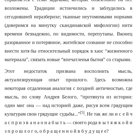
возложены. Традиции истончились и заблудились в
сегодняшней неразберихе; тканные неутомимыми норнами
(доверимся на минутку скандинавской мифологии) нити
времени безнадежно, по видимости, перепутаны. Вконец
разорванное и потерянное, житейское сознание не способно
внести хотя бы относительный порядок в хаос “жизненного
материала”, связать новые “впечатленья бытия” со старыми.
Этот недостаток призвана восполнить мысль,
актуализирующая опыт прошлого. Здесь возможна
некоторая отдаленная аналогия с поздней античностью, где
мысль, по слову Андрея Белого, “протянута из истории:
один миг она — над историей даже, рисуя всем грядущим
[5]
культурам свои грядущие судьбы...”
. Не так же ли и с е й ч
а с п р и з в а н а о н а б ы т ь — своего рода в ы т я ж к о й и
з п р о ш л о г о, о б р а щ е н н о й в б у д у щ е е?