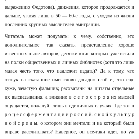
выражению Федотова), движения, которое продолжается и
дальше, угасая лишь в 50 — 60-е годы, с уходом из жизни
последних крупных мыслителей эмиграции.
Читатель может подумать: к чему, собственно, это
дополнительное, так сказать, представление хорошо
известных ныне авторов, десятки книг которых уже встали
на полки общественных и личных библиотек (хотя это лишь
малая часть того, что надлежит издать)? Да к тому, что
отзвук на сказанное ими слово досадно слаб и, что еще
хуже, зачастую фальшив; расхватаны на цитаты отдельные
их высказывания, а влияние в с е г о с т р о я их мыслей
ощущается, пожалуй, лишь в единичных случаях. Где тот п
р о ц е с с ф е р м е н т а ц и и р о с с и й- с к о й к у л ь т у р
н о й с р е д ы, о котором они мечтали и на который были
вправе рассчитывать? Наверное, он все-таки идет, но уж