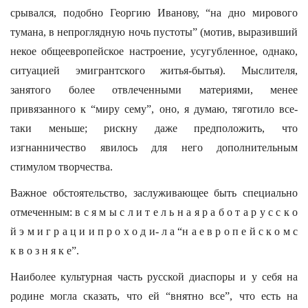
срывался, подобно Георгию Иванову, “на дно мирового
тумана, в непроглядную ночь пустоты” (мотив, выразивший
некое общеевропейское настроение, усугубленное, однако,
ситуацией эмигрантского житья-бытья). Мыслителя,
занятого более отвлеченными материями, менее
привязанного к “миру сему”, оно, я думаю, тяготило все-
таки меньше; рискну даже предположить, что
изгнанничество явилось для него дополнительным
стимулом творчества.
Важное обстоятельство, заслуживающее быть специально
отмеченным: в с я м ы с л и т е л ь н а я р а б о т а р у с с к о
й э м и г р а ц и и п р о х о д и- л а “н а е в р о п е й с к о м с
к в о з н я к е”.
Наиболее культурная часть русской диаспоры и у себя на
родине могла сказать, что ей “внятно все”, что есть на