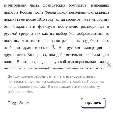
значительная часть французских роялистов, нашедших
приют в России после Французской революции, отказалась
покинуть ее после 1815 года, когда вроде бы путь на родину
был открыт; эти французы постепенно растворились в
русской среде, а так как их выбор был добровольным, то
понятно, что никто не усмотрел в их судьбе ничего
[7]
особенно драматического
. Но русская эмиграция —
другое дело. Во-первых, она действительно включала цвет
нации. Во-вторых, на долю русской диаспоры выпала задача
по сохранению духовной преемственности, затрудненная
или вообще невозможная на “обезумевшей родине”.
Для улучшения работы сайта и его взаимодействия с
пользователями мы используем файлы cookies. Продолжая
Сейчас трудно даже представить, какую стойкость надо
использовать наш сайт, Вы соглашаетесь на обработку
файлов cookies.
было проявить, чтобы сохранить свою Россию “на
европейском сквозняке” (да еще в условиях, когда полмира с
Подробнее
Принять
восхищением следило за “русским экспериментом”). Можно