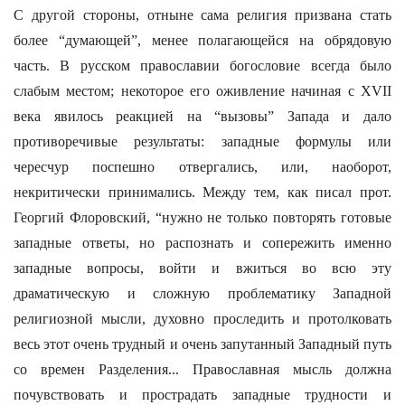
С другой стороны, отныне сама религия призвана стать
более “думающей”, менее полагающейся на обрядовую
часть. В русском православии богословие всегда было
слабым местом; некоторое его оживление начиная с XVII
века явилось реакцией на “вызовы” Запада и дало
противоречивые результаты: западные формулы или
чересчур поспешно отвергались, или, наоборот,
некритически принимались. Между тем, как писал прот.
Георгий Флоровский, “нужно не только повторять готовые
западные ответы, но распознать и сопережить именно
западные вопросы, войти и вжиться во всю эту
драматическую и сложную проблематику Западной
религиозной мысли, духовно проследить и протолковать
весь этот очень трудный и очень запутанный Западный путь
со времен Разделения... Православная мысль должна
почувствовать и прострадать западные трудности и