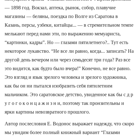
— 1898 год. Вокзал, аптека, рынок, собор, плавучие
магазины — беляны, поездка по Волге из Саратова в
Казань, персы, узбеки, китайцы... — в стремительном темпе
мелькают перед нами эти, по выражению мемуариста,
“картинки, кадры”. Но — глазами пятилетнего?.. Тут есть
некоторое лукавство. “Не все ли равно, когда... записать? На
другой день вечером или через семьдесят три года? Раз все
это видится, как будто было вчера!” Конечно, не все равно.
Это взгляд и язык зрелого человека и зрелого художника,
как бы он ни пытался изобразить себя пятилетним
мальчиком. Это саратовское детство, увиденное как бы с д р
у г о г о к о н ц а ж и з н и, поэтому так пронзительны и
ярки картины невозвратного прошлого.
Автор послесловия Е. Водонос выражает надежду, что скоро
мы увидим более полный книжный вариант “Глазами