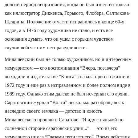
долгий период непризнания, когда он был известен только
как иллюстратор Диккенса, Горького, Флобера, Салтыкова-
Щедрина. Положение отчасти исправилось в конце 60-х
годов, а в 1976 году художника не стало, и есть все
основания думать, что он ушел с горьким чувством
случившейся с ним несправедливости.
Милашевский был не только художником, но и интересным
мемуаристом — его воспоминания “Вчера, позавчера”
выходили в издательстве “Книга” сначала при его жизни в
1972 году и еще раз в исправленном и более полном виде в
1989 году. Однако этим далеко не был исчерпан его архив.
Саратовский журнал “Волга” несколько раз обращался к
наследию своего земляка — детство и юность
Милашевского прошли в Саратове. “Я иду с нянькой по
солнечной стороне саратовских улиц...” — это из его
мемуарного цикла “Глазами пятилетнего”. Время действия