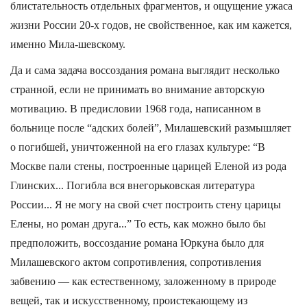
блистательность отдельных фрагментов, и ощущение ужаса
жизни России 20-х годов, не свойственное, как им кажется,
именно Мила-шевскому.
Да и сама задача воссоздания романа выглядит несколько
странной, если не принимать во внимание авторскую
мотивацию. В предисловии 1968 года, написанном в
больнице после “адских болей”, Милашевский размышляет
о погибшей, уничтоженной на его глазах культуре: “В
Москве пали стены, построенные царицей Еленой из рода
Глинских... Погибла вся внегорьковская литература
России... Я не могу на свой счет построить стену царицы
Елены, но роман друга...” То есть, как можно было бы
предположить, воссоздание романа Юркуна было для
Милашевского актом сопротивления, сопротивления
забвению — как естественному, заложенному в природе
вещей, так и искусственному, проистекающему из