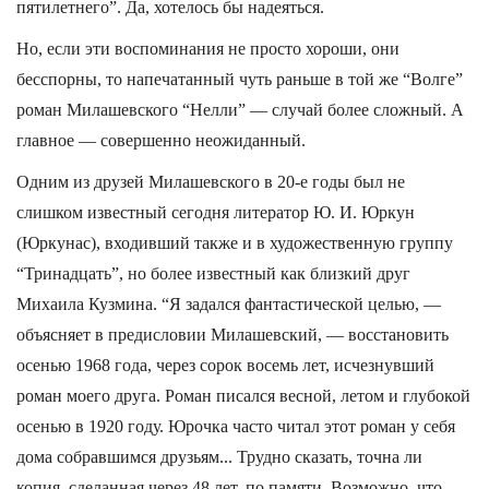
пятилетнего”. Да, хотелось бы надеяться.
Но, если эти воспоминания не просто хороши, они
бесспорны, то напечатанный чуть раньше в той же “Волге”
роман Милашевского “Нелли” — случай более сложный. А
главное — совершенно неожиданный.
Одним из друзей Милашевского в 20-е годы был не
слишком известный сегодня литератор Ю. И. Юркун
(Юркунас), входивший также и в художественную группу
“Тринадцать”, но более известный как близкий друг
Михаила Кузмина. “Я задался фантастической целью, —
объясняет в предисловии Милашевский, — восстановить
осенью 1968 года, через сорок восемь лет, исчезнувший
роман моего друга. Роман писался весной, летом и глубокой
осенью в 1920 году. Юрочка часто читал этот роман у себя
дома собравшимся друзьям... Трудно сказать, точна ли
копия, сделанная через 48 лет, по памяти. Возможно, что