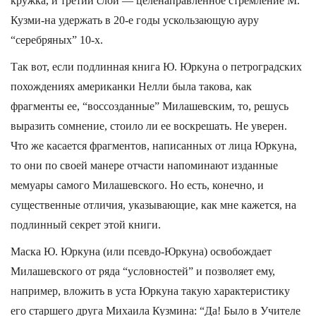
кружка, и третий слой — целенаправленное стремление М.
Кузми-на удержать в 20-е годы ускользающую ауру
“серебряных” 10-х.
Так вот, если подлинная книга Ю. Юркуна о петроградских
похождениях американки Нелли была такова, как
фрагменты ее, “воссозданные” Милашевским, то, решусь
выразить сомнение, стоило ли ее воскрешать. Не уверен.
Что же касается фрагментов, написанных от лица Юркуна,
то они по своей манере отчасти напоминают изданные
мемуары самого Милашевского. Но есть, конечно, и
существенные отличия, указывающие, как мне кажется, на
подлинный секрет этой книги.
Маска Ю. Юркуна (или псевдо-Юркуна) освобождает
Милашевского от ряда “условностей” и позволяет ему,
например, вложить в уста Юркуна такую характеристику
его старшего друга Михаила Кузмина: “Да! Было в Учителе