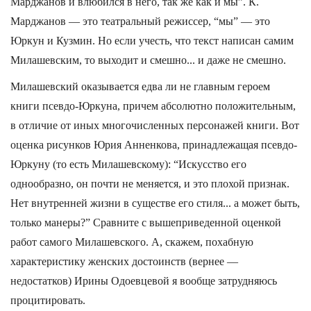
Марджанов и влюбился в него, так же как и мы”. К.
Марджанов — это театральный режиссер, “мы” — это
Юркун и Кузмин. Но если учесть, что текст написан самим
Милашевским, то выходит и смешно... и даже не смешно.
Милашевский оказывается едва ли не главным героем
книги псевдо-Юркуна, причем абсолютно положительным,
в отличие от иных многочисленных персонажей книги. Вот
оценка рисунков Юрия Анненкова, принадлежащая псевдо-
Юркуну (то есть Милашевскому): “Искусство его
однообразно, он почти не меняется, и это плохой признак.
Нет внутренней жизни в существе его стиля... а может быть,
только манеры?” Сравните с вышеприведенной оценкой
работ самого Милашевского. А, скажем, похабную
характеристику женских достоинств (вернее —
недостатков) Ирины Одоевцевой я вообще затрудняюсь
процитировать.