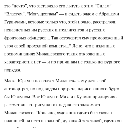
это “нечто”, что заставляло его льнуть к этим “Силам”,
“Властям”, “Могуществам” — и сидеть рядом с Абрашами
Гурвичами, которые только что, этой ночью, расстреляли
ненавистных им русских интеллигентов и русских
фронтовых офицеров... Так осточертел ему промороженный
угол своей проходной комнаты...” Ясно, что в изданных
воспоминаниях Милашевского таких откровенных
характеристик нет — и по причинам не только цензурного
порядка.
Маска Юркуна позволяет Милашев-скому дать свой
автопортрет, но под видом портрета, нарисованного будто
бы Юркуном. Вот Юркун и Михаил Кузмин придирчиво
рассматривают рисунки их недавнего знакомого
Милашевского: “Конечно, художник где-то был скован
налипшей на него школьной, дурацкой эстетикой, где-то он