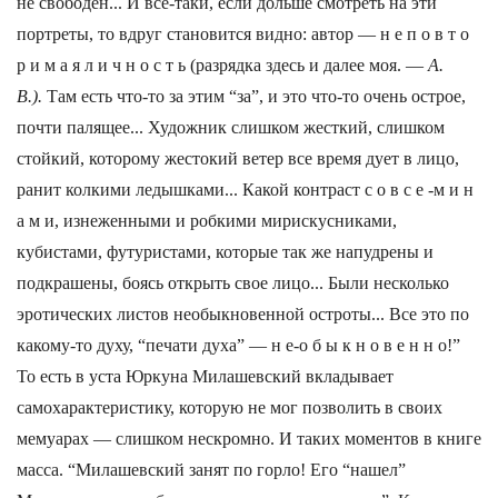
не свободен... И все-таки, если дольше смотреть на эти
портреты, то вдруг становится видно: автор — н е п о в т о
р и м а я л и ч н о с т ь (разрядка здесь и далее моя. —
А.
В.).
Там есть что-то за этим “за”, и это что-то очень острое,
почти палящее... Художник слишком жесткий, слишком
стойкий, которому жестокий ветер все время дует в лицо,
ранит колкими ледышками... Какой контраст с о в с е -м и н
а м и, изнеженными и робкими мирискусниками,
кубистами, футуристами, которые так же напудрены и
подкрашены, боясь открыть свое лицо... Были несколько
эротических листов необыкновенной остроты... Все это по
какому-то духу, “печати духа” — н е-о б ы к н о в е н н о!”
То есть в уста Юркуна Милашевский вкладывает
самохарактеристику, которую не мог позволить в своих
мемуарах — слишком нескромно. И таких моментов в книге
масса. “Милашевский занят по горло! Его “нашел”