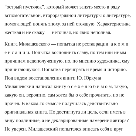
“острый пустячок”, который может занять место в ряду
вспомогательной, второразрядной литературы о литературе,
помогающей понять эпоху, за ней стоящую. Характеристика
жесткая и не скажу — неточная, но явно неполная.
Книга Милашевского — попытка не реставрации, а к о м п
е н с а ц и и. Попытка восполнить славу, по тем или иным
причинам недополученную, но, по мнению художника, ему
причитающуюся. Попытка переиграть и время и историю.
Под видом восстановления книги Ю. Юркуна
Милашевский написал книгу о с е б е л ю б и м о м, такую,
какую он, вероятно, сам хотел бы о себе прочитать, но не
прочел. В каком-то смысле получилась действительно
оригинальная книга. Но достигнута ли цель, если иметь в
виду подлинные, а не декларированные намерения автора?
Не уверен. Милашевский попытался вписать себя в круг