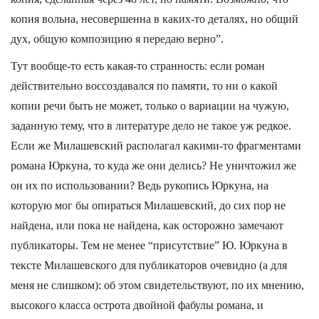
копия вольна, несовершенна в каких-то деталях, но общий
дух, общую композицию я передаю верно”.
Тут вообще-то есть какая-то странность: если роман
действительно воссоздавался по памяти, то ни о какой
копии речи быть не может, только о вариации на чужую,
заданную тему, что в литературе дело не такое уж редкое.
Если же Милашевский располагал какими-то фрагментами
романа Юркуна, то куда же они делись? Не уничтожил же
он их по использовании? Ведь рукопись Юркуна, на
которую мог бы опираться Милашевский, до сих пор не
найдена, или пока не найдена, как осторожно замечают
публикаторы. Тем не менее “присутствие” Ю. Юркуна в
тексте Милашевского для публикаторов очевидно (а для
меня не слишком): об этом свидетельствуют, по их мнению,
высокого класса острота двойной фабулы романа, и