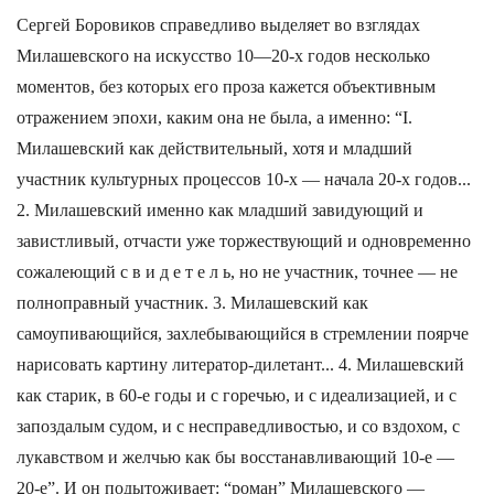
Сергей Боровиков справедливо выделяет во взглядах
Милашевского на искусство 10—20-х годов несколько
моментов, без которых его проза кажется объективным
отражением эпохи, каким она не была, а именно: “I.
Милашевский как действительный, хотя и младший
участник культурных процессов 10-х — начала 20-х годов...
2. Милашевский именно как младший завидующий и
завистливый, отчасти уже торжествующий и одновременно
сожалеющий с в и д е т е л ь, но не участник, точнее — не
полноправный участник. 3. Милашевский как
самоупивающийся, захлебывающийся в стремлении поярче
нарисовать картину литератор-дилетант... 4. Милашевский
как старик, в 60-е годы и с горечью, и с идеализацией, и с
запоздалым судом, и с несправедливостью, и со вздохом, с
лукавством и желчью как бы восстанавливающий 10-е —
20-е”. И он подытоживает: “роман” Милашевского —