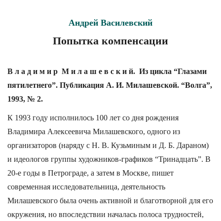
Андрей Василевский
Попытка компенсации
В л а д и м и р М и л а ш е в с к и й. Из цикла “Глазами
пятилетнего”. Публикация А. И. Милашевской. “Волга”,
1993, № 2.
К 1993 году исполнилось 100 лет со дня рождения
Владимира Алексеевича Милашевского, одного из
организаторов (наряду с Н. В. Кузьминым и Д. Б. Дараном)
и идеологов группы художников-графиков “Тринадцать”. В
20-е годы в Петрограде, а затем в Москве, пишет
современная исследовательница, деятельность
Милашевского была очень активной и благотворной для его
окружения, но впоследствии началась полоса трудностей,