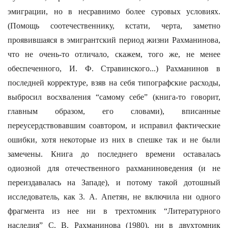
эмиграции, но в несравнимо более суровых условиях.
(Помощь соотечественнику, кстати, черта, заметно
проявившаяся в эмигрантский период жизни Рахманинова,
что не очень-то отличало, скажем, того же, не менее
обеспеченного, И. Ф. Стравинского...) Рахманинов в
последней корректуре, взяв на себя типографские расходы,
выбросил восхваления “самому себе” (книга-то говорит,
главным образом, его словами), вписанные
переусердствовавшим соавтором, и исправил фактические
ошибки, хотя некоторые из них в спешке так и не были
замечены. Книга до последнего времени оставалась
одиозной для отечественного рахманиноведения (и не
переиздавалась на Западе), и потому такой дотошный
исследователь, как 3. А. Апетян, не включила ни одного
фрагмента из нее ни в трехтомник “Литературного
наследия” С. В. Рахманинова (1980), ни в двухтомник