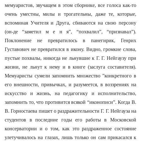
мемуаристов, звучащем в этом сборнике, все голоса как-то
очень уместны, милы и трогательны, даже те, которые,
вспоминая Учителя и Друга, сбиваются на свою персону
(он-де “заметил м е н я”, “похвалил”, “признавал”).
Поклонение не превратилось в панегирик, Генрих
Густавович не превратился в икону. Видно, громкие слова,
пустые похвалы, никогда не льнувшие к Г. Г. Нейгаузу при
жизни, не льнут к нему и в книге (заслуга составителя).
Мемуаристы сумели запомнить множество ”конкретного в
его внешности, привычках, и разумеется, в воззрениях на
искусство и жизнь, на педагогику и исполнительство,
запомнить то, что противится всякой “иконописи”. Когда В.
В. Горностаева пишет о раздражительности Г. Г. Нейгауза на
студентов в последние годы его работы в Московской
консерватории и о том, как это раздраженное состояние
улетучивалось на глазах, лишь только он сам прикасался к