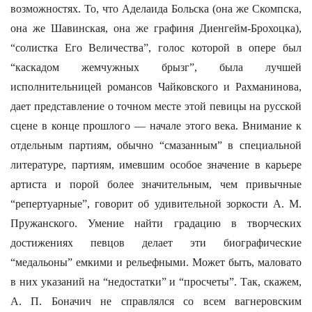
возможностях. То, что Аделаида Больска (она же Скомпска,
она же Шавинская, она же графиня Диенгейм-Брохоцка),
“солистка Его Величества”, голос которой в опере был
“каскадом жемчужных брызг”, была лучшей
исполнительницей романсов Чайковского и Рахманинова,
дает представление о точном месте этой певицы на русской
сцене в конце прошлого — начале этого века. Внимание к
отдельным партиям, обычно “смазанным” в специальной
литературе, партиям, имевшим особое значение в карьере
артиста и порой более значительным, чем привычные
“репертуарные”, говорит об удивительной зоркости А. М.
Пружанского. Умение найти градацию в творческих
достижениях певцов делает эти биографические
“медальоны” емкими и рельефными. Может быть, маловато
в них указаний на “недостатки” и “просчеты”. Так, скажем,
А. П. Боначич не справлялся со всем вагнеровским