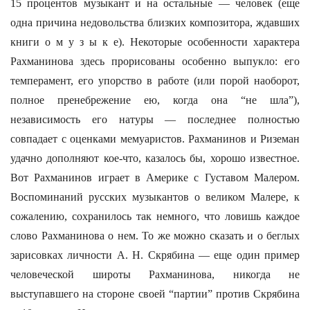
15 процентов музыкант и на остальные — человек (еще
одна причина недовольства близких композитора, ждавших
книги о м у з ы к е). Некоторые особенности характера
Paxманинова здесь прорисованы особенно выпукло: его
темперамент, его упорство в работе (или порой наоборот,
полное пренебрежение ею, когда она “не шла”),
независимость его натуры — последнее полностью
совпадает с оценками мемуаристов. Рахманинов и Риземан
удачно дополняют кое-что, казалось бы, хорошо известное.
Вот Рахманинов играет в Америке с Густавом Малером.
Воспоминаний русских музыкантов о великом Малере, к
сожалению, сохранилось так немного, что ловишь каждое
слово Рахманинова о нем. То же можно сказать и о беглых
зарисовках личности А. Н. Скрябина — еще один пример
человеческой широты Рахманинова, никогда не
выступавшего на стороне своей “партии” против Скрябина