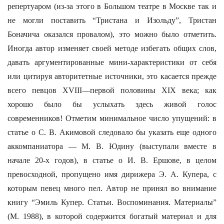
репертуаром (из-за этого в Большом театре в Москве так и
не могли поставить “Тристана и Изольду”, Тристан
Боначича оказался провалом), это можно было отметить.
Иногда автор изменяет своей методе избегать общих слов,
давать аргументированные мини-характеристики от себя
или цитируя авторитетные источники, это касается прежде
всего певцов XVIII—первой половины XIX века; как
хорошо было бы услыхать здесь живой голос
современников! Отметим минимальное число упущений: в
статье о С. В. Акимовой следовало бы указать еще одного
аккомпаниатора — М. В. Юдину (выступали вместе в
начале 20-х годов), в статье о И. В. Ершове, в целом
превосходной, пропущено имя дирижера Э. А. Купера, с
которым певец много пел. Автор не принял во внимание
книгу “Эмиль Купер. Статьи. Воспоминания. Материалы”
(М. 1988), в которой содержится богатый материал и для