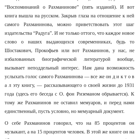
“Воспоминаний о Рахманинове” (пять изданий). И вот
книга вышла на русском. Закрыв глаза на отношение к ней
самого Рахманинова, можно приветствовать этот шаг
издательства “Радуга”. И не только оттого, что каждое новое
слово о наших выдающихся современниках, будь то
Шостакович, Прокофьев или вот Рахманинов, у нас, не
избалованных биографической литературой вообще,
вызывает неподдельный интерес. Нам дана возможность
услыхать голос самого Рахманинова — все же он д и к т о в
а л эту книгу, — рассказывающего о своей жизни до 1931
года (здесь его беседа с О. фон Риземаном обрывается). К
тому же Рахманинов не оставил мемуаров, и перед нами
единственный, пусть условно, но мемуарный документ.
О себе Рахманинов говорил, что на 85 процентов он
музыкант, а на 15 процентов человек. В этой же книге он на