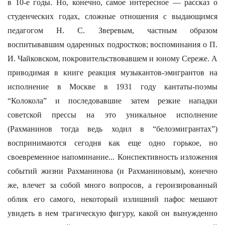
в 10-е годы. Но, конечно, самое интересное — рассказ о
студенческих годах, сложные отношения с выдающимся
педагогом Н. С. Зверевым, частным образом
воспитывавшим одаренных подростков; воспоминания о П.
И. Чайковском, покровительствовавшем и юному Сереже. А
приводимая в книге реакция музыкантов-эмигрантов на
исполнение в Москве в 1931 году кантаты-поэмы
“Колокола” и последовавшие затем резкие нападки
советской прессы на это уникальное исполнение
(Рахманинов тогда ведь ходил в “белоэмигрантах”)
воспринимаются сегодня как еще одно горькое, но
своевременное напоминание... Конспективность изложения
событий жизни Рахманинова (и Рахманиновым), конечно
же, влечет за собой много вопросов, а героизированный
облик его самого, некоторый излишний пафос мешают
увидеть в нем трагическую фигуру, какой он вынужденно