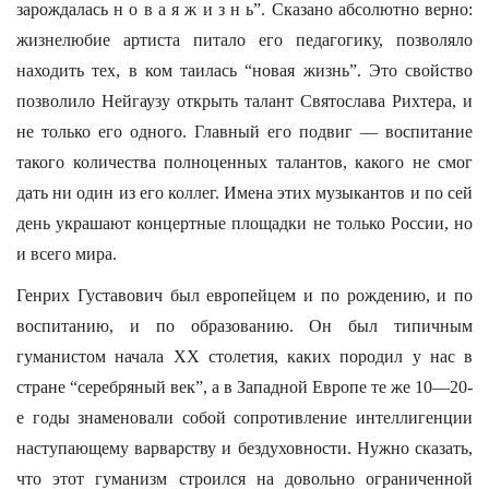
зарождалась н о в а я ж и з н ь”. Сказано абсолютно верно:
жизнелюбие артиста питало его педагогику, позволяло
находить тех, в ком таилась “новая жизнь”. Это свойство
позволило Нейгаузу открыть талант Святослава Рихтера, и
не только его одного. Главный его подвиг — воспитание
такого количества полноценных талантов, какого не смог
дать ни один из его коллег. Имена этих музыкантов и по сей
день украшают концертные площадки не только России, но
и всего мира.
Генрих Густавович был европейцем и по рождению, и по
воспитанию, и по образованию. Он был типичным
гуманистом начала XX столетия, каких породил у нас в
стране “серебряный век”, а в Западной Европе те же 10—20-
е годы знаменовали собой сопротивление интеллигенции
наступающему варварству и бездуховности. Нужно сказать,
что этот гуманизм строился на довольно ограниченной