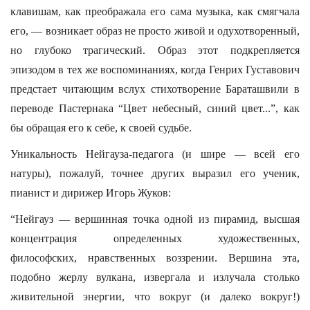
клавишам, как преображала его сама музыка, как смягчала
его, — возникает образ не просто живой и одухотворенный,
но глубоко трагический. Образ этот подкрепляется
эпизодом в тех же воспоминаниях, когда Генрих Густавович
предстает читающим вслух стихотворение Бараташвили в
переводе Пастернака “Цвет небесный, синий цвет...”, как
бы обращая его к себе, к своей судьбе.
Уникальность Нейгауза-педагога (и шире — всей его
натуры), пожалуй, точнее других выразил его ученик,
пианист и дирижер Игорь Жуков:
“Нейгауз — вершинная точка одной из пирамид, высшая
концентрация определенных художественных,
философских, нравственных воззрении. Вершина эта,
подобно жерлу вулкана, извергала и излучала столько
живительной энергии, что вокруг (и далеко вокруг!)