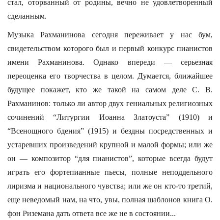
стал, оторванный от родины, вечно не удовлетворенный
сделанным.
Музыка Рахманинова сегодня переживает у нас бум,
свидетельством которого был и первый конкурс пианистов
имени Рахманинова. Однако впереди — серьезная
переоценка его творчества в целом. Думается, ближайшее
будущее покажет, кто же такой на самом деле С. В.
Рахманинов: только ли автор двух гениальных религиозных
сочинений “Литургии Иоанна Златоуста” (1910) и
“Всенощного бдения” (1915) и бездны посредственных и
устаревших произведений крупной и малой формы; или же
он — композитор “для пианистов”, которые всегда будут
играть его фортепианные пьесы, полные неподдельного
лиризма и национального чувства; или же он кто-то третий,
еще неведомый нам, на что, увы, полная шаблонов книга О.
фон Риземана дать ответа все же не в состоянии...